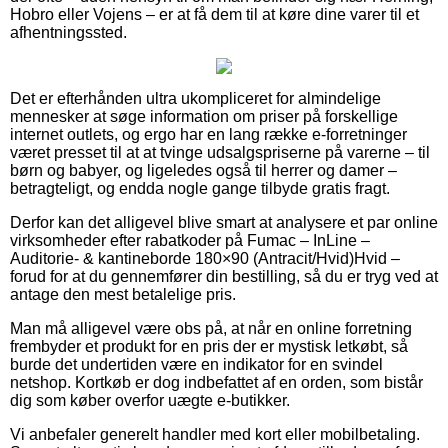
Hobro eller Vojens – er at få dem til at køre dine varer til et
afhentningssted.
Det er efterhånden ultra ukompliceret for almindelige
mennesker at søge information om priser på forskellige
internet outlets, og ergo har en lang række e-forretninger
været presset til at at tvinge udsalgspriserne på varerne – til
børn og babyer, og ligeledes også til herrer og damer –
betragteligt, og endda nogle gange tilbyde gratis fragt.
Derfor kan det alligevel blive smart at analysere et par online
virksomheder efter rabatkoder på Fumac – InLine –
Auditorie- & kantineborde 180×90 (Antracit/Hvid)Hvid –
forud for at du gennemfører din bestilling, så du er tryg ved at
antage den mest betalelige pris.
Man må alligevel være obs på, at når en online forretning
frembyder et produkt for en pris der er mystisk letkøbt, så
burde det undertiden være en indikator for en svindel
netshop. Kortkøb er dog indbefattet af en orden, som bistår
dig som køber overfor uægte e-butikker.
Vi anbefaler generelt handler med kort eller mobilbetaling.