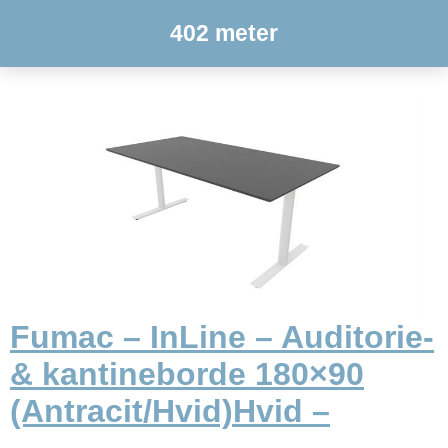
402 meter
Fumac – InLine – Auditorie-
& kantineborde 180×90
(Antracit/Hvid)Hvid –