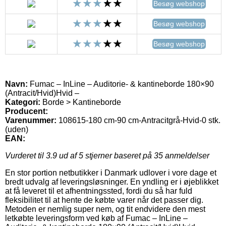
Besøg webshop
Besøg webshop
Besøg webshop
Navn:
Fumac – InLine – Auditorie- & kantineborde 180×90
(Antracit/Hvid)Hvid –
Kategori:
Borde > Kantineborde
Producent:
Varenummer:
108615-180 cm-90 cm-Antracitgrå-Hvid-0 stk.
(uden)
EAN:
Vurderet til
3.9
ud af 5 stjerner baseret på
35
anmeldelser
En stor portion netbutikker i Danmark udlover i vore dage et
bredt udvalg af leveringsløsninger. En yndling er i øjeblikket
at få leveret til et afhentningssted, fordi du så har fuld
fleksibilitet til at hente de købte varer når det passer dig.
Metoden er nemlig super nem, og tit endvidere den mest
letkøbte leveringsform ved køb af Fumac – InLine –