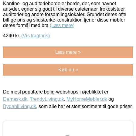
Kantine- og auditorieborde er borde, der, som navnet
antyder, egner sig godt til diverse cafeteriaer, frokoststuer,
auditorier og andre forsamlingslokaler. Grundet deres ofte
billige pris og slidstærke konstruktion tjener disse møbler
deres formål med bra
(Læs mere)
4240
kr.
(Vis fragtpris)
Læs mere »
Køb nu »
De mest populære bolig-webshops i øjeblikket er
Damask.dk
,
TrendyLiving.dk
,
MyHomeMøbler.dk
og
Bydahlliving.dk
, som alle har et stort sortiment til gode priser.