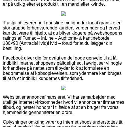
er på udkig efter et produkt til en mand eller kvinde.
Trustpilot leverer helt gunstige muligheder for at granske en
stor gruppe forhenværende kunders vurderinger og herved
kan det være til hjælp, at du bliver klogere på webshoppens
ratings af Fumac – InLine – Auditorie- & kantineborde
180×90 (Antracit/Hvid)Hvid – forud for at du lægger din
bestilling.
Facebook giver dig for øvrigt en del gode genveje til at få
indblik i internet shoppens pålidelighed. I øvrigt ser vi nogle
forhandlere på nettet som tilbyder folk at formulere en
bedømmelse af købsoplevelsen, som ydermere kan bruges
til at få et indblik i kundernes tilfredshed.
Websitet er annoncefinansieret. Vi har samarbejder med
utallige internet virksomheder hvori vi annoncerer firmaernes
tilbud, og høster honorar i tilfælde af at en bruger fra vores
hjemmeside gennemfører en ordre.
Oplysninger omkring varer og internet shops understøttes tit,