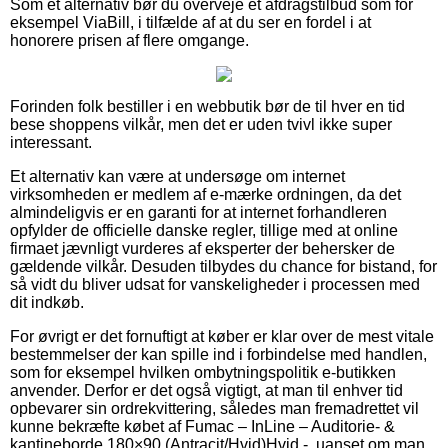
Som et alternativ bør du overveje et afdragstilbud som for
eksempel ViaBill, i tilfælde af at du ser en fordel i at
honorere prisen af flere omgange.
Forinden folk bestiller i en webbutik bør de til hver en tid
bese shoppens vilkår, men det er uden tvivl ikke super
interessant.
Et alternativ kan være at undersøge om internet
virksomheden er medlem af e-mærke ordningen, da det
almindeligvis er en garanti for at internet forhandleren
opfylder de officielle danske regler, tillige med at online
firmaet jævnligt vurderes af eksperter der behersker de
gældende vilkår. Desuden tilbydes du chance for bistand, for
så vidt du bliver udsat for vanskeligheder i processen med
dit indkøb.
For øvrigt er det fornuftigt at køber er klar over de mest vitale
bestemmelser der kan spille ind i forbindelse med handlen,
som for eksempel hvilken ombytningspolitik e-butikken
anvender. Derfor er det også vigtigt, at man til enhver tid
opbevarer sin ordrekvittering, således man fremadrettet vil
kunne bekræfte købet af Fumac – InLine – Auditorie- &
kantineborde 180×90 (Antracit/Hvid)Hvid -, uanset om man