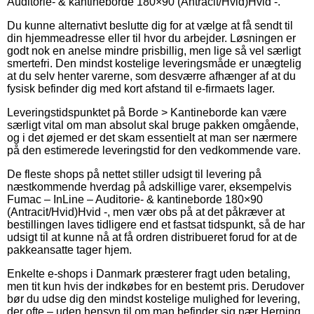
Auditorie- & kantineborde 180×90 (Antracit/Hvid)Hvid -.
Du kunne alternativt beslutte dig for at vælge at få sendt til
din hjemmeadresse eller til hvor du arbejder. Løsningen er
godt nok en anelse mindre prisbillig, men lige så vel særligt
smertefri. Den mindst kostelige leveringsmåde er unægtelig
at du selv henter varerne, som desværre afhænger af at du
fysisk befinder dig med kort afstand til e-firmaets lager.
Leveringstidspunktet på Borde > Kantineborde kan være
særligt vital om man absolut skal bruge pakken omgående,
og i det øjemed er det skam essentielt at man ser nærmere
på den estimerede leveringstid for den vedkommende vare.
De fleste shops på nettet stiller udsigt til levering på
næstkommende hverdag på adskillige varer, eksempelvis
Fumac – InLine – Auditorie- & kantineborde 180×90
(Antracit/Hvid)Hvid -, men vær obs på at det påkræver at
bestillingen laves tidligere end et fastsat tidspunkt, så de har
udsigt til at kunne nå at få ordren distribueret forud for at de
pakkeansatte tager hjem.
Enkelte e-shops i Danmark præsterer fragt uden betaling,
men tit kun hvis der indkøbes for en bestemt pris. Derudover
bør du udse dig den mindst kostelige mulighed for levering,
der ofte – uden hensyn til om man befinder sig nær Herning,