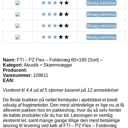
Besøg webshop
Besøg webshop
Besøg webshop
Besøg webshop
Navn:
FTI – PZ Flex – Foldevæg 60×180 (Sort) –
Kategori:
Akustik > Skærmvægge
Producent:
Varenummer:
109611
EAN:
Vurderet til
4.4
ud af 5 stjerner baseret på
12
anmeldelser
De fleste butikker på nettet frembyder i øjeblikket et bredt
udvalg af fragtmetoder. Den mest almindelige er lige nu at få
afleveret pakken hos en pakkeshop, hvor du så selv henter
de købte produkter når du har tid. Løsningen er nemlig
ekstremt let, samt mange gange tillige den mest betalelige
løsning til levering ved køb af FTI – PZ Flex – Foldevæg