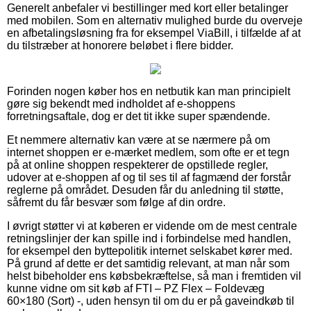
Generelt anbefaler vi bestillinger med kort eller betalinger
med mobilen. Som en alternativ mulighed burde du overveje
en afbetalingsløsning fra for eksempel ViaBill, i tilfælde af at
du tilstræber at honorere beløbet i flere bidder.
Forinden nogen køber hos en netbutik kan man principielt
gøre sig bekendt med indholdet af e-shoppens
forretningsaftale, dog er det tit ikke super spændende.
Et nemmere alternativ kan være at se nærmere på om
internet shoppen er e-mærket medlem, som ofte er et tegn
på at online shoppen respekterer de opstillede regler,
udover at e-shoppen af og til ses til af fagmænd der forstår
reglerne på området. Desuden får du anledning til støtte,
såfremt du får besvær som følge af din ordre.
I øvrigt støtter vi at køberen er vidende om de mest centrale
retningslinjer der kan spille ind i forbindelse med handlen,
for eksempel den byttepolitik internet selskabet kører med.
På grund af dette er det samtidig relevant, at man når som
helst bibeholder ens købsbekræftelse, så man i fremtiden vil
kunne vidne om sit køb af FTI – PZ Flex – Foldevæg
60×180 (Sort) -, uden hensyn til om du er på gaveindkøb til