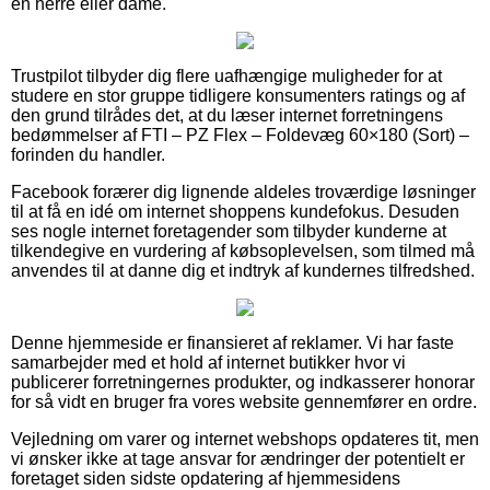
en herre eller dame.
Trustpilot tilbyder dig flere uafhængige muligheder for at
studere en stor gruppe tidligere konsumenters ratings og af
den grund tilrådes det, at du læser internet forretningens
bedømmelser af FTI – PZ Flex – Foldevæg 60×180 (Sort) –
forinden du handler.
Facebook forærer dig lignende aldeles troværdige løsninger
til at få en idé om internet shoppens kundefokus. Desuden
ses nogle internet foretagender som tilbyder kunderne at
tilkendegive en vurdering af købsoplevelsen, som tilmed må
anvendes til at danne dig et indtryk af kundernes tilfredshed.
Denne hjemmeside er finansieret af reklamer. Vi har faste
samarbejder med et hold af internet butikker hvor vi
publicerer forretningernes produkter, og indkasserer honorar
for så vidt en bruger fra vores website gennemfører en ordre.
Vejledning om varer og internet webshops opdateres tit, men
vi ønsker ikke at tage ansvar for ændringer der potentielt er
foretaget siden sidste opdatering af hjemmesidens