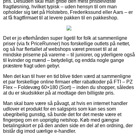
pris. Desuden skal man gribe den mest prisbevidste
fragtløsning, hvilket typisk – uden hensyn til om man
opholder sig tæt på Holstebro, Frederikssund eller Aars – er
at få fragtfirmaet til at levere pakken til en pakkeshop.
Det er jo efterhånden super ligetil for folk at sammenligne
priser (via fx PriceRunner) hos forskellige outlets på nettet,
og så har flertallet af webshops været presset til at at
mindske priserne på varerne – til juniorer, og yderligere også
til kvinder og mænd – betydeligt, og endda nogle gange
præstere fragt uden gebyr.
Men det kan til hver en tid blive tiden værd at sammenligne
et par forskellige online firmaer efter rabatkoder på FTI – PZ
Flex – Foldevæg 60×180 (Sort) – inden du shopper, således
at du er skudsikker på at modtage den billigste pris.
Man skal bare være så påvagt, at hvis en internet handler
udlover et produkt for en salgspris som kan ses som
ubegribelig gunstig, så burde det for det meste være et
fingerpeg om en uoprigtig netshop. Køb med gængse
betalingskort er på den anden side en del af en ordning, der
bistår dig imod uærlige e-handler.