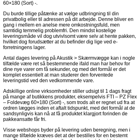
60×180 (Sort) -.
Du burde tillige påtænke at vælge udbringning til din
privatbolig eller til adressen på dit arbejde. Denne bliver en
gang i mellem en anelse mere omkostningsfuld, men
samtidig temmelig problemfri. Den mindst kostelige
leveringsmåde vil dog utvivlsomt være selv at hente pakken,
hvilket dog forudsætter at du befinder dig lige ved e-
forretningens lager.
Antal dages levering på Akustik > Skærmvægge kan i nogle
tilfælde være ret så bestemmende ifald man har behov for
dine nye varer om få sekunder, og med det formål er det
komplet essentielt at man studerer den forventede
leveringstid ved den vedkommende vare.
Adskillige online virksomheder stiller udsigt til 1 dags fragt
på mange af butikkens produkter, eksempelvis FTI – PZ Flex
– Foldevæg 60×180 (Sort) -, som trods alt er regnet ud fra at
ordren lægges inden et aftalt tidspunkt, med det formål at de
sandsynligvis kan nå at få produktet klargjort forinden de
pakkeansatte får fri.
Visse webshops byder på levering uden beregning, men i
mange tilfælde kræves det at der bestilles for en bestemt