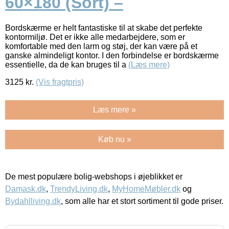
60×180 (Sort) –
Bordskærme er helt fantastiske til at skabe det perfekte
kontormiljø. Det er ikke alle medarbejdere, som er
komfortable med den larm og støj, der kan være på et
ganske almindeligt kontor. I den forbindelse er bordskærme
essentielle, da de kan bruges til a
(Læs mere)
3125
kr.
(Vis fragtpris)
Læs mere »
Køb nu »
De mest populære bolig-webshops i øjeblikket er
Damask.dk
,
TrendyLiving.dk
,
MyHomeMøbler.dk
og
Bydahlliving.dk
, som alle har et stort sortiment til gode priser.