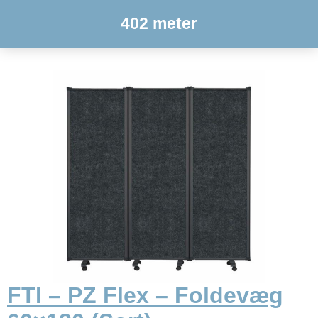
402 meter
FTI – PZ Flex – Foldevæg