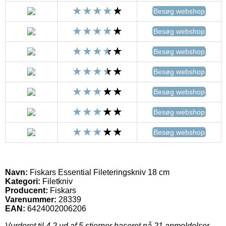
Besøg webshop
Besøg webshop
Besøg webshop
Besøg webshop
Besøg webshop
Besøg webshop
Besøg webshop
Navn:
Fiskars Essential Fileteringskniv 18 cm
Kategori:
Filetkniv
Producent:
Fiskars
Varenummer:
28339
EAN:
6424002006206
Vurderet til
4.2
ud af 5 stjerner baseret på
21
anmeldelser