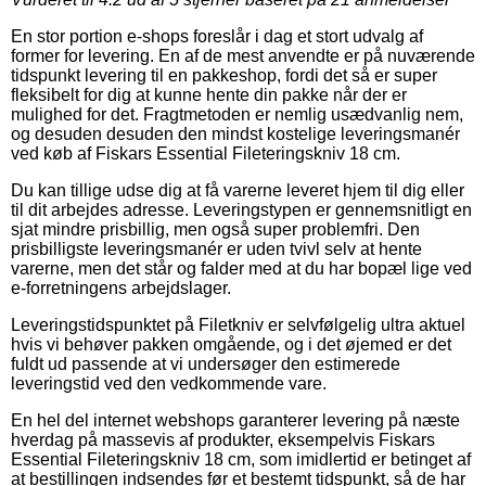
En stor portion e-shops foreslår i dag et stort udvalg af
former for levering. En af de mest anvendte er på nuværende
tidspunkt levering til en pakkeshop, fordi det så er super
fleksibelt for dig at kunne hente din pakke når der er
mulighed for det. Fragtmetoden er nemlig usædvanlig nem,
og desuden desuden den mindst kostelige leveringsmanér
ved køb af Fiskars Essential Fileteringskniv 18 cm.
Du kan tillige udse dig at få varerne leveret hjem til dig eller
til dit arbejdes adresse. Leveringstypen er gennemsnitligt en
sjat mindre prisbillig, men også super problemfri. Den
prisbilligste leveringsmanér er uden tvivl selv at hente
varerne, men det står og falder med at du har bopæl lige ved
e-forretningens arbejdslager.
Leveringstidspunktet på Filetkniv er selvfølgelig ultra aktuel
hvis vi behøver pakken omgående, og i det øjemed er det
fuldt ud passende at vi undersøger den estimerede
leveringstid ved den vedkommende vare.
En hel del internet webshops garanterer levering på næste
hverdag på massevis af produkter, eksempelvis Fiskars
Essential Fileteringskniv 18 cm, som imidlertid er betinget af
at bestillingen indsendes før et bestemt tidspunkt, så de har