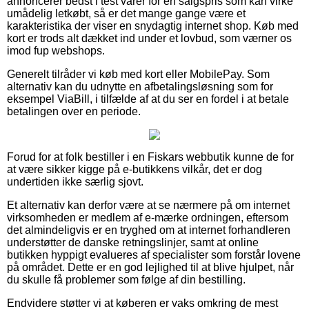
annoncerer bedst i test varer for en salgspris som kan virke
umådelig letkøbt, så er det mange gange være et
karakteristika der viser en snydagtig internet shop. Køb med
kort er trods alt dækket ind under et lovbud, som værner os
imod fup webshops.
Generelt tilråder vi køb med kort eller MobilePay. Som
alternativ kan du udnytte en afbetalingsløsning som for
eksempel ViaBill, i tilfælde af at du ser en fordel i at betale
betalingen over en periode.
Forud for at folk bestiller i en Fiskars webbutik kunne de for
at være sikker kigge på e-butikkens vilkår, det er dog
undertiden ikke særlig sjovt.
Et alternativ kan derfor være at se nærmere på om internet
virksomheden er medlem af e-mærke ordningen, eftersom
det almindeligvis er en tryghed om at internet forhandleren
understøtter de danske retningslinjer, samt at online
butikken hyppigt evalueres af specialister som forstår lovene
på området. Dette er en god lejlighed til at blive hjulpet, når
du skulle få problemer som følge af din bestilling.
Endvidere støtter vi at køberen er vaks omkring de mest