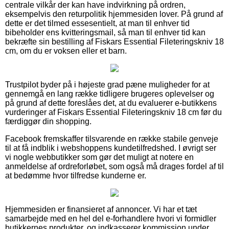
centrale vilkår der kan have indvirkning på ordren,
eksempelvis den returpolitik hjemmesiden lover. På grund af
dette er det tilmed essesentielt, at man til enhver tid
bibeholder ens kvitteringsmail, så man til enhver tid kan
bekræfte sin bestilling af Fiskars Essential Fileteringskniv 18
cm, om du er voksen eller et barn.
Trustpilot byder på i højeste grad pæne muligheder for at
gennemgå en lang række tidligere brugeres oplevelser og
på grund af dette foreslåes det, at du evaluerer e-butikkens
vurderinger af Fiskars Essential Fileteringskniv 18 cm før du
færdiggør din shopping.
Facebook fremskaffer tilsvarende en række stabile genveje
til at få indblik i webshoppens kundetilfredshed. I øvrigt ser
vi nogle webbutikker som gør det muligt at notere en
anmeldelse af ordreforløbet, som også må drages fordel af til
at bedømme hvor tilfredse kunderne er.
Hjemmesiden er finansieret af annoncer. Vi har et tæt
samarbejde med en hel del e-forhandlere hvori vi formidler
butikkernes produkter, og indkasserer kommission under