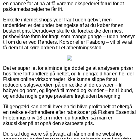
en chance for at nå at få varerne ekspederet forud for at
pakkemedarbejderne får fri.
Enkelte internet shops yder fragt uden gebyr, men
undertiden er det under betingelse af at du køber for en
bestemt pris. Derudover skulle du foretrække den mest
prisbevidste form for fragt, som mange gange – uden hensyn
til om du er ved Randers, Korsør eller Faaborg – vil blive at
få dem til at køre ordren til et afhentningssted.
Det er super let for almindelige dødelige at analysere priser
hos flere forhandlere på nettet, og til gengæld har en hel del
Fiskars online virksomheder ikke kunne slippe for at
reducere salgsværdien på en række af deres varer – til
babyer og børn, og ligeså til mænd og kvinder – helt i bund,
og endda nogle gange præstere fragt uden beregning.
Til gengæld kan det til hver en tid blive profitabelt at eftergå
en række e-forhandlere efter rabatkoder på Fiskars Essential
Fileteringskniv 18 cm inden du handler, så man er
skudsikker på at opnå den skarpeste pris.
Du skal dog være så påvagt, at når en online webshop