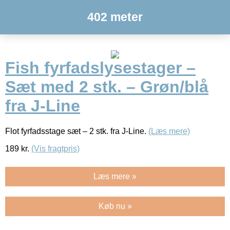
402 meter
Fish fyrfadslysestager –
Sæt med 2 stk. – Grøn/blå
fra J-Line
Flot fyrfadsstage sæt – 2 stk. fra J-Line.
(Læs mere)
189
kr.
(Vis fragtpris)
Læs mere »
Køb nu »