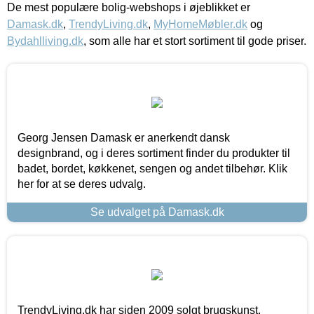
De mest populære bolig-webshops i øjeblikket er
Damask.dk
,
TrendyLiving.dk
,
MyHomeMøbler.dk
og
Bydahlliving.dk
, som alle har et stort sortiment til gode priser.
Georg Jensen Damask er anerkendt dansk
designbrand, og i deres sortiment finder du produkter til
badet, bordet, køkkenet, sengen og andet tilbehør. Klik
her for at se deres udvalg.
Se udvalget på Damask.dk
TrendyLiving.dk har siden 2009 solgt brugskunst,