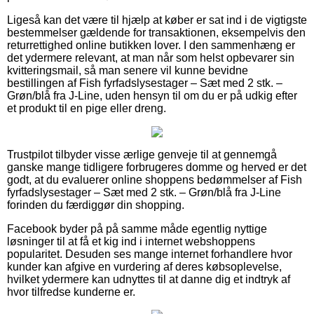
Ligeså kan det være til hjælp at køber er sat ind i de vigtigste
bestemmelser gældende for transaktionen, eksempelvis den
returrettighed online butikken lover. I den sammenhæng er
det ydermere relevant, at man når som helst opbevarer sin
kvitteringsmail, så man senere vil kunne bevidne
bestillingen af Fish fyrfadslysestager – Sæt med 2 stk. –
Grøn/blå fra J-Line, uden hensyn til om du er på udkig efter
et produkt til en pige eller dreng.
Trustpilot tilbyder visse ærlige genveje til at gennemgå
ganske mange tidligere forbrugeres domme og herved er det
godt, at du evaluerer online shoppens bedømmelser af Fish
fyrfadslysestager – Sæt med 2 stk. – Grøn/blå fra J-Line
forinden du færdiggør din shopping.
Facebook byder på på samme måde egentlig nyttige
løsninger til at få et kig ind i internet webshoppens
popularitet. Desuden ses mange internet forhandlere hvor
kunder kan afgive en vurdering af deres købsoplevelse,
hvilket ydermere kan udnyttes til at danne dig et indtryk af
hvor tilfredse kunderne er.