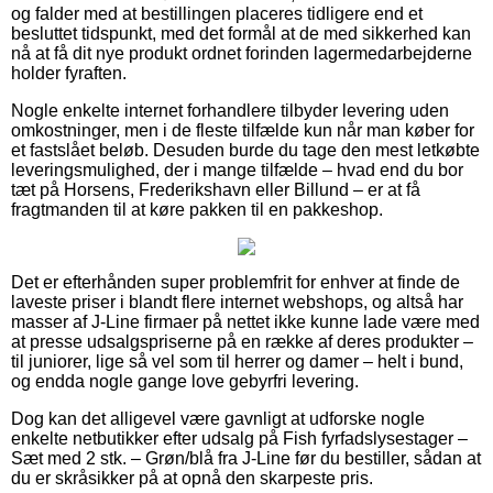
og falder med at bestillingen placeres tidligere end et
besluttet tidspunkt, med det formål at de med sikkerhed kan
nå at få dit nye produkt ordnet forinden lagermedarbejderne
holder fyraften.
Nogle enkelte internet forhandlere tilbyder levering uden
omkostninger, men i de fleste tilfælde kun når man køber for
et fastslået beløb. Desuden burde du tage den mest letkøbte
leveringsmulighed, der i mange tilfælde – hvad end du bor
tæt på Horsens, Frederikshavn eller Billund – er at få
fragtmanden til at køre pakken til en pakkeshop.
Det er efterhånden super problemfrit for enhver at finde de
laveste priser i blandt flere internet webshops, og altså har
masser af J-Line firmaer på nettet ikke kunne lade være med
at presse udsalgspriserne på en række af deres produkter –
til juniorer, lige så vel som til herrer og damer – helt i bund,
og endda nogle gange love gebyrfri levering.
Dog kan det alligevel være gavnligt at udforske nogle
enkelte netbutikker efter udsalg på Fish fyrfadslysestager –
Sæt med 2 stk. – Grøn/blå fra J-Line før du bestiller, sådan at
du er skråsikker på at opnå den skarpeste pris.