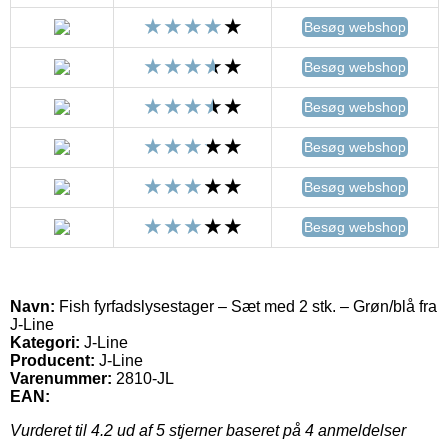
Besøg webshop
Besøg webshop
Besøg webshop
Besøg webshop
Besøg webshop
Besøg webshop
Navn:
Fish fyrfadslysestager – Sæt med 2 stk. – Grøn/blå fra
J-Line
Kategori:
J-Line
Producent:
J-Line
Varenummer:
2810-JL
EAN:
Vurderet til
4.2
ud af 5 stjerner baseret på
4
anmeldelser