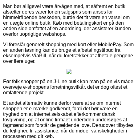
Man bør alligevel være årvågen med, at såfremt en butik
afsætter deres varer for en salgspris som anses for
himmelråbende beskeden, burde det tit være en varsel om
en uægte online butik. Køb med betalingskort er på den
anden side omfattet af en anordning, der assisterer kunden
overfor uoprigtige webshops.
Vi foreslår generelt shopping med kort eller MobilePay. Som
en anden løsning kan du bruge et afbetalingstilbud fra
eksempelvis ViaBill, når du foretrækker at afbetale pengene
over flere uger.
Før folk shopper på en J-Line butik kan man på en vis måde
overveje e-shoppens forretningsvilkår, det er dog oftest et
omfattende projekt.
Et andet alternativ kunne derfor være at se om internet
shoppen er e-mærke godkendt, fordi det bør være en
tryghed om at internet selskabet efterkommer dansk
lovgivning, og at online firmaet undertiden undersøges af
fagmænd som forstår de gældende love. Derudover tilbydes
du lejlighed til assistance, når du møder vanskeligheder i
processen med dit køb.