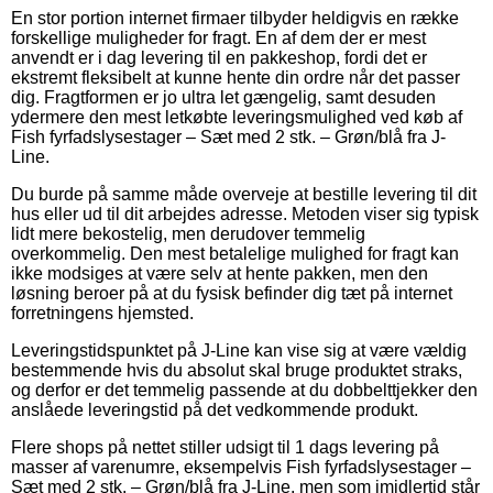
En stor portion internet firmaer tilbyder heldigvis en række
forskellige muligheder for fragt. En af dem der er mest
anvendt er i dag levering til en pakkeshop, fordi det er
ekstremt fleksibelt at kunne hente din ordre når det passer
dig. Fragtformen er jo ultra let gængelig, samt desuden
ydermere den mest letkøbte leveringsmulighed ved køb af
Fish fyrfadslysestager – Sæt med 2 stk. – Grøn/blå fra J-
Line.
Du burde på samme måde overveje at bestille levering til dit
hus eller ud til dit arbejdes adresse. Metoden viser sig typisk
lidt mere bekostelig, men derudover temmelig
overkommelig. Den mest betalelige mulighed for fragt kan
ikke modsiges at være selv at hente pakken, men den
løsning beroer på at du fysisk befinder dig tæt på internet
forretningens hjemsted.
Leveringstidspunktet på J-Line kan vise sig at være vældig
bestemmende hvis du absolut skal bruge produktet straks,
og derfor er det temmelig passende at du dobbelttjekker den
anslåede leveringstid på det vedkommende produkt.
Flere shops på nettet stiller udsigt til 1 dags levering på
masser af varenumre, eksempelvis Fish fyrfadslysestager –
Sæt med 2 stk. – Grøn/blå fra J-Line, men som imidlertid står