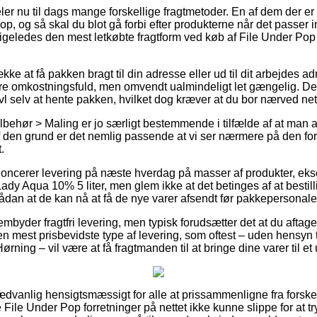
ler nu til dags mange forskellige fragtmetoder. En af dem der er
op, og så skal du blot gå forbi efter produkterne når det passer 
t ligeledes den mest letkøbte fragtform ved køb af File Under Po
ække at få pakken bragt til din adresse eller ud til dit arbejdes 
mere omkostningsfuld, men omvendt ualmindeligt let gængelig. De
ivl selv at hente pakken, hvilket dog kræver at du bor nærved ne
lbehør > Maling er jo særligt bestemmende i tilfælde af at man 
 den grund er det nemlig passende at vi ser nærmere på den fo
.
ncerer levering på næste hverdag på masser af produkter, ek
dy Aqua 10% 5 liter, men glem ikke at det betinges af at bestill
ådan at de kan nå at få de nye varer afsendt før pakkepersonalet
rembyder fragtfri levering, men typisk forudsætter det at du aftag
 mest prisbevidste type af levering, som oftest – uden hensyn 
ørning – vil være at få fragtmanden til at bringe dine varer til et
dvanlig hensigtsmæssigt for alle at prissammenligne fra forskell
e File Under Pop forretninger på nettet ikke kunne slippe for at 