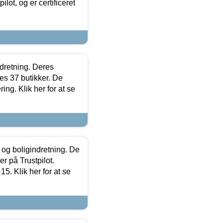
lot, og er certificeret
ndretning. Deres
s 37 butikker. De
ing. Klik her for at se
 og boligindretning. De
r på Trustpilot.
5. Klik her for at se