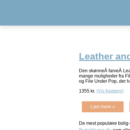
Leather an
Den skønneÂ farveÂ Leat
mange muligheder fra Fil
og File Under Pop, der h
1355
kr.
(Vis fragtpris)
Læs mere »
De mest populære bolig-