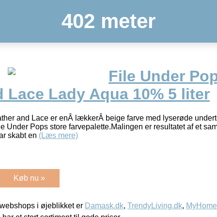
402 meter
File Under Pop
d Lace Lady Aqua 10% 5 liter
her and Lace er enÂ lækkerÂ beige farve med lyserøde underto
e Under Pops store farvepalette.Malingen er resultatet af et s
ar skabt en
(Læs mere)
Køb nu »
webshops i øjeblikket er
Damask.dk
,
TrendyLiving.dk
,
MyHomeM