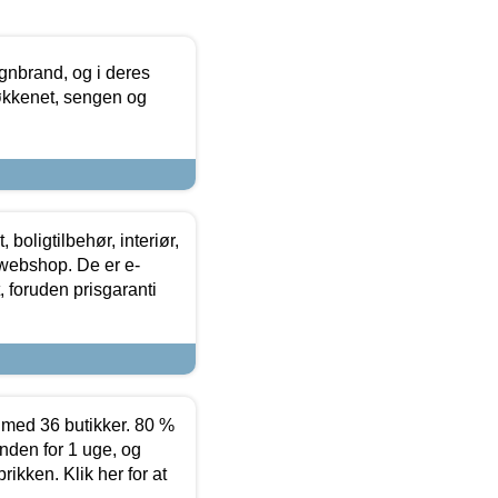
nbrand, og i deres
køkkenet, sengen og
boligtilbehør, interiør,
 webshop. De er e-
 foruden prisgaranti
ed 36 butikker. 80 %
nden for 1 uge, og
ikken. Klik her for at