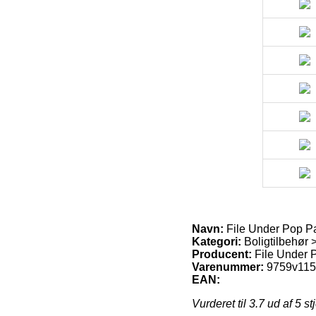
Navn:
File Under Pop Pa
Kategori:
Boligtilbehør 
Producent:
File Under 
Varenummer:
9759v11
EAN:
Vurderet til
3.7
ud af 5 st