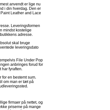
 mest anvendt er lige nu
ind i din hverdag. Den er
p Paint Leather and Lace
adresse. Leveringsformen
n mindst kostelige
tbutikkens adresse.
absolut skal bruge
rventede leveringsdato
sempelvis File Under Pop
ingen anbringes forud for
 har fyraften.
er for en bestemt sum.
til om man er tæt på
 udleveringssted.
ige firmaer på nettet, og
trykke priserne på mange