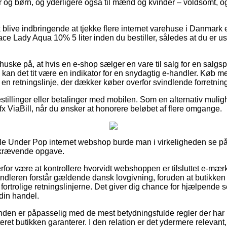
yer og børn, og yderligere også til mænd og kvinder – voldsomt,
blive indbringende at tjekke flere internet varehuse i Danmark e
e Lady Aqua 10% 5 liter inden du bestiller, således at du er usv
huske på, at hvis en e-shop sælger en vare til salg for en salg
kan det tit være en indikator for en snydagtig e-handler. Køb me
en retningslinje, der dækker køber overfor svindlende forretning
bestillinger eller betalinger med mobilen. Som en alternativ muli
 fx ViaBill, når du ønsker at honorere beløbet af flere omgange.
File Under Pop internet webshop burde man i virkeligheden se på 
dskrævende opgave.
or være at kontrollere hvorvidt webshoppen er tilsluttet e-mærke
rhandleren forstår gældende dansk lovgivning, foruden at butikke
 fortrolige retningslinjerne. Det giver dig chance for hjælpende s
 din handel.
unden er påpasselig med de mest betydningsfulde regler der har 
teret butikken garanterer. I den relation er det ydermere relevant