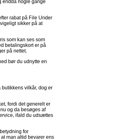
 og endda nogle gange
fter rabat på File Under
igeligt sikker på at
spris som kan ses som
d betalingskort er på
er på nettet.
ghed bør du udnytte en
butikkens vilkår, dog er
t, fordi det generelt er
n nu og da besøges af
ervice, ifald du udsættes
betydning for
, at man altid bevarer ens