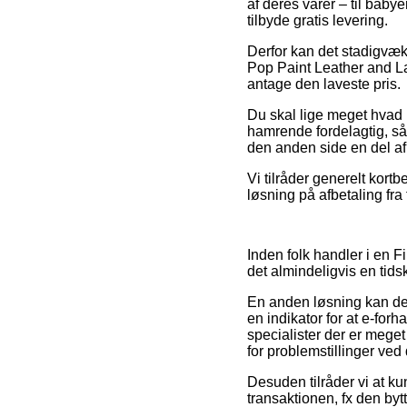
af deres varer – til bab
tilbyde gratis levering.
Derfor kan det stadigvæk 
Pop Paint Leather and Lac
antage den laveste pris.
Du skal lige meget hvad 
hamrende fordelagtig, så 
den anden side en del af 
Vi tilråder generelt kort
løsning på afbetaling fra
Inden folk handler i en 
det almindeligvis en ti
En anden løsning kan derf
en indikator for at e-fo
specialister der er meget
for problemstillinger ved
Desuden tilråder vi at k
transaktionen, fx den byt