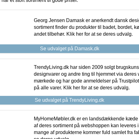
 har et stort sortiment til gode priser.
Georg Jensen Damask er anerkendt dansk desig
sortiment finder du produkter til badet, bordet, 
andet tilbehør. Klik her for at se deres udvalg.
Se udvalget på Damask.dk
TrendyLiving.dk har siden 2009 solgt brugskunst, 
designvarer og andre ting til hjemmet via deres
mærkede og har gode anmeldelser på Trustpilot,
på alle varer. Klik her for at se deres udvalg.
Se udvalget på TrendyLiving.dk
MyHomeMøbler.dk er en landsdækkende kæde m
af deres sortiment på webshoppen kan leveres i
mange af produkterne kommer fuld samlet fra fabr