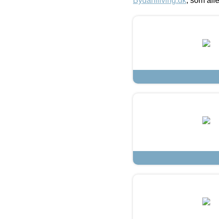
Bydahlliving.dk
, som alle