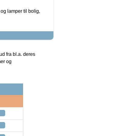
g lamper til bolig,
 fra bl.a. deres
mer og