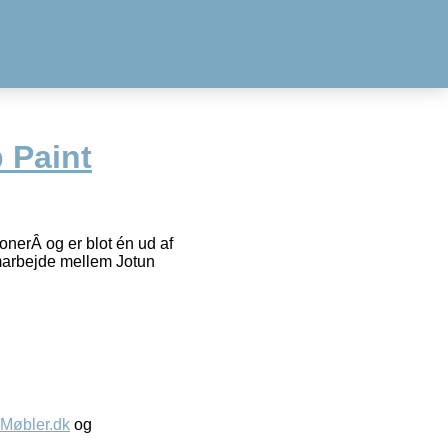
 Paint
nerÂ og er blot én ud af
amarbejde mellem Jotun
øbler.dk
og