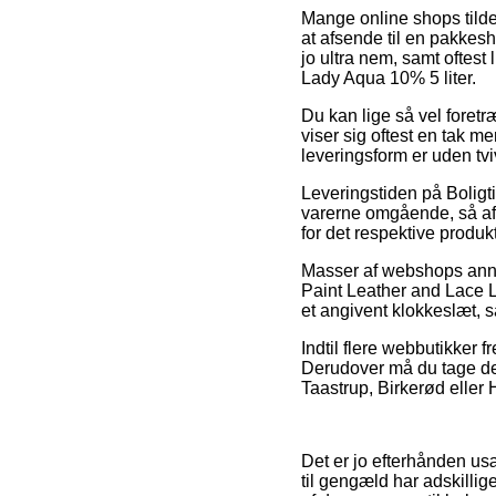
Mange online shops tilde
at afsende til en pakkesh
jo ultra nem, samt oftes
Lady Aqua 10% 5 liter.
Du kan lige så vel foretr
viser sig oftest en tak 
leveringsform er uden tv
Leveringstiden på Boligti
varerne omgående, så af
for det respektive produkt
Masser af webshops anno
Paint Leather and Lace La
et angivent klokkeslæt, s
Indtil flere webbutikker f
Derudover må du tage den
Taastrup, Birkerød eller H
Det er jo efterhånden usæ
til gengæld har adskillig