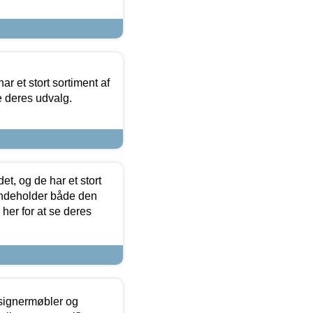
ar et stort sortiment af
e deres udvalg.
t, og de har et stort
 indeholder både den
 her for at se deres
esignermøbler og