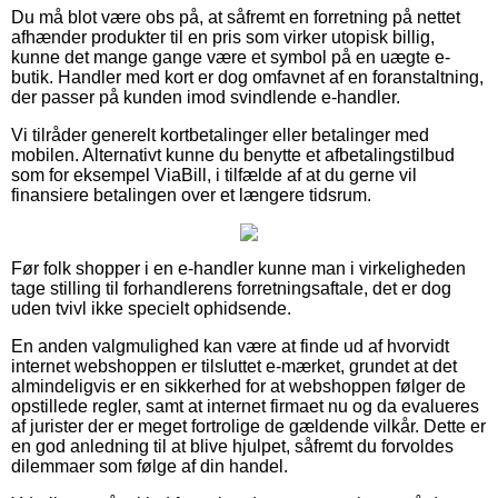
Du må blot være obs på, at såfremt en forretning på nettet
afhænder produkter til en pris som virker utopisk billig,
kunne det mange gange være et symbol på en uægte e-
butik. Handler med kort er dog omfavnet af en foranstaltning,
der passer på kunden imod svindlende e-handler.
Vi tilråder generelt kortbetalinger eller betalinger med
mobilen. Alternativt kunne du benytte et afbetalingstilbud
som for eksempel ViaBill, i tilfælde af at du gerne vil
finansiere betalingen over et længere tidsrum.
Før folk shopper i en e-handler kunne man i virkeligheden
tage stilling til forhandlerens forretningsaftale, det er dog
uden tvivl ikke specielt ophidsende.
En anden valgmulighed kan være at finde ud af hvorvidt
internet webshoppen er tilsluttet e-mærket, grundet at det
almindeligvis er en sikkerhed for at webshoppen følger de
opstillede regler, samt at internet firmaet nu og da evalueres
af jurister der er meget fortrolige de gældende vilkår. Dette er
en god anledning til at blive hjulpet, såfremt du forvoldes
dilemmaer som følge af din handel.