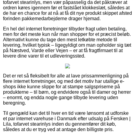
tofarvet stearinlys, men vær påpasselig da det påkræver at
ordren køres igennem før et fastslået klokkeslæt, således at
de har en chance for at nå at få dit nye produkt skippet afsted
forinden pakkemedarbejderne drager hjemad.
En hel del internet forretninger tilbyder fragt uden betaling,
men for det meste kun når man shopper for et præcist beløb.
Alternativt kunne du tage den mest letkøbte metode til
levering, hvilket typisk – ligegyldigt om man opholder sig tæt
på Næstved, Varde eller Vejen – er at få fragtfirmaet til at
levere dine varer til et udleveringssted.
Det er ret så fleksibelt for alle at lave prissammenligning på
flere internet forretninger, og med det motiv har utallige e-
shops ikke kunne slippe for at stampe salgspriserne på
produkterne – til børn, og endvidere også til damer og herrer
– enormt, og endda nogle gange tilbyde levering uden
beregning.
Til gengæld kan det til hver en tid være lønsomt at udforske
et par internet varehuse i Danmark efter udsalg på Fersken |
Lila, tofarvet stearinlys inden du gennemfører dit køb,
således at du er tryg ved at antage den billigste pris.