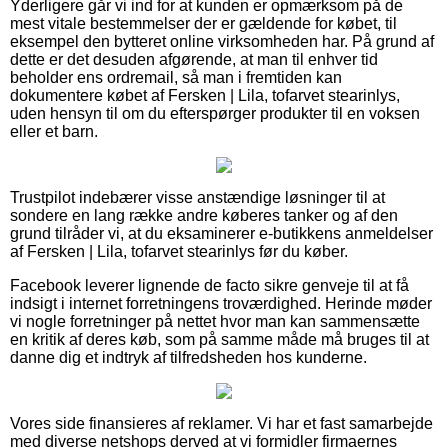
Yderligere går vi ind for at kunden er opmærksom på de
mest vitale bestemmelser der er gældende for købet, til
eksempel den bytteret online virksomheden har. På grund af
dette er det desuden afgørende, at man til enhver tid
beholder ens ordremail, så man i fremtiden kan
dokumentere købet af Fersken | Lila, tofarvet stearinlys,
uden hensyn til om du efterspørger produkter til en voksen
eller et barn.
Trustpilot indebærer visse anstændige løsninger til at
sondere en lang række andre køberes tanker og af den
grund tilråder vi, at du eksaminerer e-butikkens anmeldelser
af Fersken | Lila, tofarvet stearinlys før du køber.
Facebook leverer lignende de facto sikre genveje til at få
indsigt i internet forretningens troværdighed. Herinde møder
vi nogle forretninger på nettet hvor man kan sammensætte
en kritik af deres køb, som på samme måde må bruges til at
danne dig et indtryk af tilfredsheden hos kunderne.
Vores side finansieres af reklamer. Vi har et fast samarbejde
med diverse netshops derved at vi formidler firmaernes