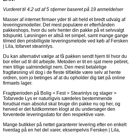
Vurderet til
4.2
ud af 5 stjerner baseret på
19
anmeldelser
Masser af internet firmaer yder til alt held et bredt udvalg af
leveringsmodeller. Det mest populære er efterhånden
pakkeshops, hvor du selv henter din pakke på et selvvalgt
tidspunkt. Løsningen er altså ret simpel, samt mange gange
tilmed den prisbilligste leveringsmetode ved køb af Fersken
| Lila, tofarvet stearinlys.
Du kan alternativt vælge at få pakken sendt hjem til hvor du
bor eller ud til dit arbejde. Metoden er tit en sjat mere pebret,
men tillige ualmindeligt nem. Den mest betalelige
fragtløsning vil dog i de fleste tilfælde være selv at hente
ordren, som jo betinges af at du opholder dig tæt på online
firmaets lager.
Fragtperioden på Bolig > Fest > Stearinlys og stager >
Tofarvede Lys er naturligvis særdeles bestemmende
forudsat man absolut skal bruge din pakke nu og her, og
herved er det fuldkommen klogt at du undersøger den
forventede leveringsdato for den respektive vare.
Mange butikker på nettet garanterer levering efter en enkelt
hverdag på en hel del varer, eksempelvis Fersken | Lila,