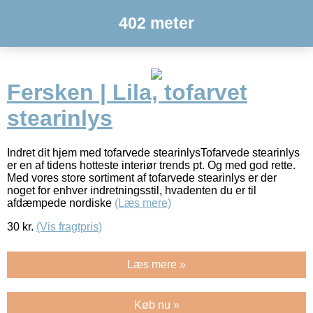
402 meter
Fersken | Lila, tofarvet
stearinlys
Indret dit hjem med tofarvede stearinlysTofarvede stearinlys
er en af tidens hotteste interiør trends pt. Og med god rette.
Med vores store sortiment af tofarvede stearinlys er der
noget for enhver indretningsstil, hvadenten du er til
afdæmpede nordiske
(Læs mere)
30
kr.
(Vis fragtpris)
Læs mere »
Køb nu »