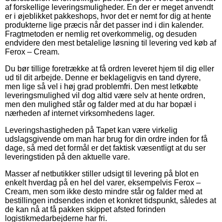
af forskellige leveringsmuligheder. En der er meget anvendt
er i øjeblikket pakkeshops, hvor det er nemt for dig at hente
produkterne lige præcis når det passer ind i din kalender.
Fragtmetoden er nemlig ret overkommelig, og desuden
endvidere den mest betalelige løsning til levering ved køb af
Ferox – Cream.
Du bør tillige foretrække at få ordren leveret hjem til dig eller
ud til dit arbejde. Denne er beklageligvis en tand dyrere,
men lige så vel i høj grad problemfri. Den mest letkøbte
leveringsmulighed vil dog altid være selv at hente ordren,
men den mulighed står og falder med at du har bopæl i
nærheden af internet virksomhedens lager.
Leveringshastigheden på Tapet kan være virkelig
udslagsgivende om man har brug for din ordre inden for få
dage, så med det formål er det faktisk væsentligt at du ser
leveringstiden på den aktuelle vare.
Masser af netbutikker stiller udsigt til levering på blot en
enkelt hverdag på en hel del varer, eksempelvis Ferox –
Cream, men som ikke desto mindre står og falder med at
bestillingen indsendes inden et konkret tidspunkt, således at
de kan nå at få pakken skippet afsted forinden
logistikmedarbejderne har fri.