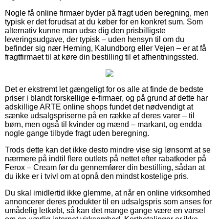
Nogle få online firmaer byder på fragt uden beregning, men
typisk er det forudsat at du køber for en konkret sum. Som
alternativ kunne man udse dig den prisbilligste
leveringsudgave, der typisk – uden hensyn til om du
befinder sig nær Herning, Kalundborg eller Vejen – er at få
fragtfirmaet til at køre din bestilling til et afhentningssted.
Det er ekstremt let gængeligt for os alle at finde de bedste
priser i blandt forskellige e-firmaer, og på grund af dette har
adskillige ARTE online shops fundet det nødvendigt at
sænke udsalgspriserne på en række af deres varer – til
børn, men også til kvinder og mænd – markant, og endda
nogle gange tilbyde fragt uden beregning.
Trods dette kan det ikke desto mindre vise sig lønsomt at se
nærmere på indtil flere outlets på nettet efter rabatkoder på
Ferox – Cream før du gennemfører din bestilling, sådan at
du ikke er i tvivl om at opnå den mindst kostelige pris.
Du skal imidlertid ikke glemme, at når en online virksomhed
annoncerer deres produkter til en udsalgspris som anses for
umådelig letkøbt, så kan det mange gange være en varsel