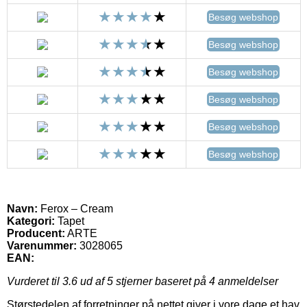
Besøg webshop
Besøg webshop
Besøg webshop
Besøg webshop
Besøg webshop
Besøg webshop
Navn:
Ferox – Cream
Kategori:
Tapet
Producent:
ARTE
Varenummer:
3028065
EAN:
Vurderet til
3.6
ud af 5 stjerner baseret på
4
anmeldelser
Størstedelen af forretninger på nettet giver i vore dage et hav