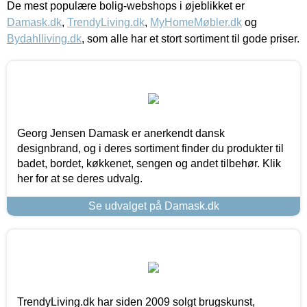
De mest populære bolig-webshops i øjeblikket er
Damask.dk
,
TrendyLiving.dk
,
MyHomeMøbler.dk
og
Bydahlliving.dk
, som alle har et stort sortiment til gode priser.
Georg Jensen Damask er anerkendt dansk
designbrand, og i deres sortiment finder du produkter til
badet, bordet, køkkenet, sengen og andet tilbehør. Klik
her for at se deres udvalg.
Se udvalget på Damask.dk
TrendyLiving.dk har siden 2009 solgt brugskunst,