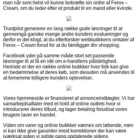
man når som helst vil kunne bekræfte sin ordre af Ferox –
Cream, om du leder efter et produkt til en mand eller kvinde.
Trustpilot genererer en lang række gode løsninger til at
gennemgå ganske mange andre kunders evalueringer og
derfor er det klogt, at du efterforsker webbutikkens omtaler af
Ferox – Cream forud for at du færdiggør din shopping.
Facebook yder på samme måde stort set passende
løsninger til at få en idé om e-handlens pålidelighed.
Herinde er der en række online butikker hvor folk kan give
en bedømmelse af deres køb, som desuden må anvendes til
at fornemme tidligere kunders oplevelser.
Vores hjemmeside er finansieret af annonceindtægter. Vi har
samarbejdsaftaler med et hold af online outlets hvor vi
introducerer deres tilbud, og tager betaling forudsat vores
brugere laver en handel.
Viden om varer og online butikker værnes om løbende, men
vi kan ikke give garantier imod korrektioner der kan være
iværksat siden vi sidste gang opdaterede sidens