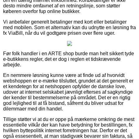
om en uærlig internet virksomhed. Kortbetalinger er ikke
desto mindre omfavnet af en retningslinje, som støtter
køberen overfor fup online butikker.
Vi anbefaler generelt betalinger med kort eller betalinger
med mobilen. Som et alternativ kan du udnytte en løsning fra
fx ViaBill, når du vil godtgøre prisen over flere uger.
Før folk handler i en ARTE shop burde man helt sikkert tyde
e-butikkens regler, det er dog i reglen et tidskrævende
arbejde.
En nemmere løsning kunne være at finde ud af hvorvidt
webshoppen er e-mærke tilsluttet, grundet at det generelt er
et kendetegn for at netshoppen opfylder de danske love,
udover at internet selskabet jævnligt efterses af sagkyndige
der kender til bestemmelserne på området. Det er en rigtig
god lejlighed til at få bistand, såfremt du bliver udsat for
dilemmaer med din handel.
Tillige støtter vi at du er oppe på mærkerne omkring de mest
essentielle vilkår der kan have betydning for bestillingen, fx
hvilken byttepolitik internet forretningen har. Derfor er det
også essesentielt, at man stadigvæk bevarer sin faktura, så