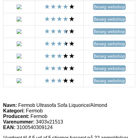
Besøg webshop
Besøg webshop
Besøg webshop
Besøg webshop
Besøg webshop
Besøg webshop
Besøg webshop
Navn:
Fermob Ultrasofa Sofa Liquorice/Almond
Kategori:
Fermob
Producent:
Fermob
Varenummer:
3403v21513
EAN:
3100540309124
Vurderet til
4.5
ud af 5 stjerner baseret på
22
anmeldelser