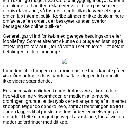
Man skal lige meget hvad være omhyggelig med, at såfremt
en internet forhandler reklamerer varer til en pris som er
utopisk favorabel, så bør det i nogle tilfælde være et signal
om en fup internet butik. Kortbetalinger er ikke desto mindre
omfavnet af en orden, der beskytter kunden overfor
bedrageriske online butikker.
Generelt går vi ind for køb med gængse betalingskort eller
MobilePay. Som et alternativ kunne du bruge en løsning på
afbetaling fra fx ViaBill, for så vidt du ser en fordel i at betale
betalingen af flere omgange.
Forinden folk shopper i en Fermob online butik kan de på en
vis måde betragte dens handelsaftale, dog er det normalt
ikke videre spændende.
En anden valgmulighed kunne derfor være at kontrollere
hvorvidt online virksomheden er medlem af e-mærke
ordningen, grundet at det typisk er en antydning af at internet
shoppen følger de danske love, samt at forretningen fra tid til
anden kigges til af jurister der forstår bestemmelserne på
området. Dette er en god genvej til assistance, for så vidt du
møder udfordringer med dit køb.