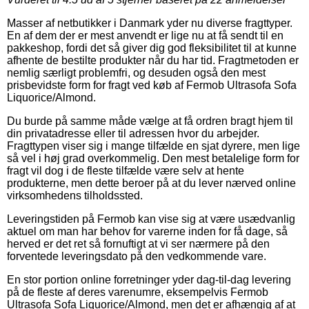
Masser af netbutikker i Danmark yder nu diverse fragttyper.
En af dem der er mest anvendt er lige nu at få sendt til en
pakkeshop, fordi det så giver dig god fleksibilitet til at kunne
afhente de bestilte produkter når du har tid. Fragtmetoden er
nemlig særligt problemfri, og desuden også den mest
prisbevidste form for fragt ved køb af Fermob Ultrasofa Sofa
Liquorice/Almond.
Du burde på samme måde vælge at få ordren bragt hjem til
din privatadresse eller til adressen hvor du arbejder.
Fragttypen viser sig i mange tilfælde en sjat dyrere, men lige
så vel i høj grad overkommelig. Den mest betalelige form for
fragt vil dog i de fleste tilfælde være selv at hente
produkterne, men dette beroer på at du lever nærved online
virksomhedens tilholdssted.
Leveringstiden på Fermob kan vise sig at være usædvanlig
aktuel om man har behov for varerne inden for få dage, så
herved er det ret så fornuftigt at vi ser nærmere på den
forventede leveringsdato på den vedkommende vare.
En stor portion online forretninger yder dag-til-dag levering
på de fleste af deres varenumre, eksempelvis Fermob
Ultrasofa Sofa Liquorice/Almond, men det er afhængig af at