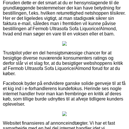
Foruden dette er det smart at du er hensynstagende til de
grundlæggende bestemmelser der kan have betydning for
bestillingen, f.eks. hvilken returrettighed netshoppen tilsikrer.
Her er det ligeledes vigtigt, at man stadigvæk sikrer sin
faktura e-mail, således man i fremtiden vil kunne påvise
bestillingen af Fermob Ultrasofa Sofa Liquorice/Almond,
hvad end man søger en vare til en voksen eller et barn.
Trustpilot yder en del hensigtsmæssige chancer for at
besigtige diverse nuværende konsumenters ratings og
derfor slår vi et slag for, at du besigtiger webshoppens kritik
af Fermob Ultrasofa Sofa Liquorice/Almond forud for at du
køber.
Facebook byder på endvidere ganske solide genveje til at få
et kig ind i e-forhandlerens kundefokus. Herinde ses nogle
internet handler hvor man kan frembringe en kritik af deres
køb, som tillige burde udnyttes til at afveje tidligere kunders
oplevelser.
Websitet finansieres af annonceindtægter. Vi har et fast
samarbejde med en hel del internet handler idet vi