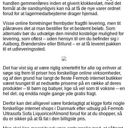
handlen gemmenføres inden et givent klokkeslæt, med det
formål at de sandsynligvis kan nå at få de nye varer ordnet
forud for at lagermedarbejderne drager hjemad.
Visse online forretninger frembyder fragtfri levering, men tit
påkræves det at man bestiller for et bestemt beløb. Som
alternativ bør du udvælge den mindst kostelige mulighed for
levering, som oftest – uden hensyn til om du befinder sig i
Aalborg, Brønderslev eller Billund – er at få leveret pakken
til et udleveringssted.
Det har vist sig at være rigtig smertefrit for alle og enhver at
søge sig frem til priser hos forskellige online virksomheder,
og af den grund har langt de fleste Fermob internet butikker
været tvunget til at nedsætte priserne på en række af deres
produkter – til børn og babyer, lige så vel som til voksne – en
hel del, og endda nogle gange yde gratis fragt.
Derfor kan det alligevel være fordelagtigt at kigge forbi nogle
forskellige internet shops i Danmark efter udsalg på Fermob
Ultrasofa Sofa Liquorice/Almond forud for at du shopper, så
du er sikker på at få fat i den billigste pris.