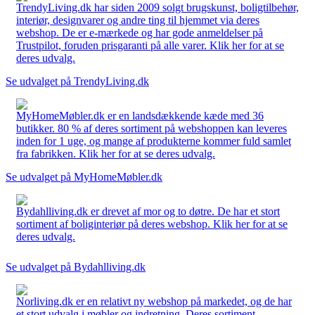
TrendyLiving.dk har siden 2009 solgt brugskunst, boligtilbehør,
interiør, designvarer og andre ting til hjemmet via deres
webshop. De er e-mærkede og har gode anmeldelser på
Trustpilot, foruden prisgaranti på alle varer. Klik her for at se
deres udvalg.
Se udvalget på TrendyLiving.dk
MyHomeMøbler.dk er en landsdækkende kæde med 36
butikker. 80 % af deres sortiment på webshoppen kan leveres
inden for 1 uge, og mange af produkterne kommer fuld samlet
fra fabrikken. Klik her for at se deres udvalg.
Se udvalget på MyHomeMøbler.dk
Bydahlliving.dk er drevet af mor og to døtre. De har et stort
sortiment af boliginteriør på deres webshop. Klik her for at se
deres udvalg.
Se udvalget på Bydahlliving.dk
Norliving.dk er en relativt ny webshop på markedet, og de har
et stort udvalg i møbler og indretning. Deres sortiment