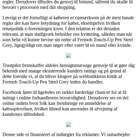
regler. Derudover tilbydes du genvej til bistand, såfremt du skulle få
besvær i processen med din shopping.
I øvrigt er det fornuftigt at køberen er opmærksom på de mest basale
regler der kan have betydning for købet, eksempelvis hvilken
returpolitik e-forretningen lover. I den relation er det desuden
relevant, at man stadigvæk beholder ens kvittering, således man når
som helst vil kunne bevise sin ordre af Fermob Touch-Up Pen Steel
Grey, ligegyldigt om man søger efter varer til en mand eller kvinde.
Trustpilot fremskaffer aldeles hensigtsmæssige genveje til at gøre dig
bekendt med mange eksisterende kunders ratings og på grund af
dette foreslår vi, at du bliver klogere på webbutikkens kritik af
Fermob Touch-Up Pen Steel Grey inden du handler.
Facebook fører til ligeledes en række hæderlige chancer for at få
indsigt i online forhandlerens troværdighed. Derudover ses en del
online outlets hvor folk kan frembringe en anmeldelse af
købsoplevelsen, hvilket tilmed kan anvendes til afvejning af
kundernes tilfredshed.
Denne side er finansieret af indtægter fra reklamer. Vi samarbejder