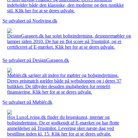
indeholder både den klassiske, den moderne og den rustikke
stil. Klik her for at se deres udvalg.
Se udvalget på Norliving.dk
DesignGaragen.dk har solgt boligindretning, designermøbler og
lamper siden 2010. De har en flot score på Trustpilot, og er
certificeret af E-mærket. Klik her for at se deres udvalg.
Se udvalget på DesignGaragen.dk
Møblér.dk sælger alt inden for møbler og boligindretning.
Deres prismatch gælder både på webshoppen og i deres 37
butikker. De tilbyder desuden muligheden for rentefri
finansiering. Klik her for at se deres udvalg.
Se udvalget på Møblér.dk
Hos LuxoLiving.dk finder du brugskunst, interiør og
boligindretning. De er godkendt af E-mærket og har flotte
anmeldelser på Trustpilot. Levering sker næste dag ved
bestilling inden kl. 15. Klik her for at se deres udvalg.