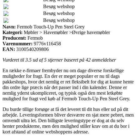
Besøg webshop
Besøg webshop
Besøg webshop
Navn:
Fermob Touch-Up Pen Steel Grey
Kategori:
Møbler > Havemøbler >Øvrige havemøbler
Producent:
Fermob
Varenummer:
9776v116458
EAN:
3100540209806
Vurderet til
3.5
ud af 5 stjerner baseret på
42
anmeldelser
En række e-firmaer frembyder nu om dage diverse forskellige
muligheder for fragt. En der er meget populær er nu til dags
pakkeshops, hvor det nemlig er ret fleksibelt for dig at kunne hente
din ordre lige præcis når det passer ind i din kalender. Denne er
nemlig yderst ukompliceret, og typisk også den mest letkøbte
mulighed for fragt ved køb af Fermob Touch-Up Pen Steel Grey.
Du burde tillige forsøge at få det leveret til dit hus eller ud på dit
arbejde. Leveringsformen bliver desværre en sjat mere pebret, men
omvendt ultra let. Den billigste leveringstype er dog at du selv
henter produkterne, men den mulighed stiller krav om at du bor i
kort afstand af online webshoppens adresse.