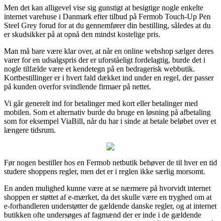
Men det kan alligevel vise sig gunstigt at besigtige nogle enkelte
internet varehuse i Danmark efter tilbud på Fermob Touch-Up Pen
Steel Grey forud for at du gennemfører din bestilling, således at du
er skudsikker på at opnå den mindst kostelige pris.
Man må bare være klar over, at når en online webshop sælger deres
varer for en udsalgspris der er uforståeligt fordelagtig, burde det i
nogle tilfælde være et kendetegn på en bedragerisk webbutik.
Kortbestillinger er i hvert fald dækket ind under en regel, der passer
på kunden overfor svindlende firmaer på nettet.
Vi går generelt ind for betalinger med kort eller betalinger med
mobilen. Som et alternativ burde du bruge en løsning på afbetaling
som for eksempel ViaBill, når du har i sinde at betale beløbet over et
længere tidsrum.
Før nogen bestiller hos en Fermob netbutik behøver de til hver en tid
studere shoppens regler, men det er i reglen ikke særlig morsomt.
En anden mulighed kunne være at se nærmere på hvorvidt internet
shoppen er støttet af e-mærket, da det skulle være en tryghed om at
e-forhandleren understøtter de gældende danske regler, og at internet
butikken ofte undersøges af fagmænd der er inde i de gældende