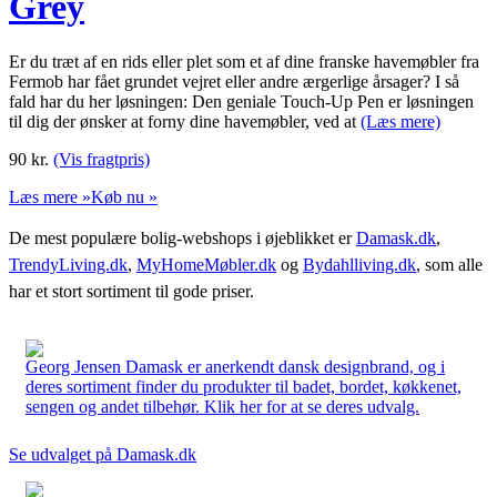
Grey
Er du træt af en rids eller plet som et af dine franske havemøbler fra
Fermob har fået grundet vejret eller andre ærgerlige årsager? I så
fald har du her løsningen: Den geniale Touch-Up Pen er løsningen
til dig der ønsker at forny dine havemøbler, ved at
(Læs mere)
90
kr.
(Vis fragtpris)
Læs mere »
Køb nu »
De mest populære bolig-webshops i øjeblikket er
Damask.dk
,
TrendyLiving.dk
,
MyHomeMøbler.dk
og
Bydahlliving.dk
, som alle
har et stort sortiment til gode priser.
Georg Jensen Damask er anerkendt dansk designbrand, og i
deres sortiment finder du produkter til badet, bordet, køkkenet,
sengen og andet tilbehør. Klik her for at se deres udvalg.
Se udvalget på Damask.dk