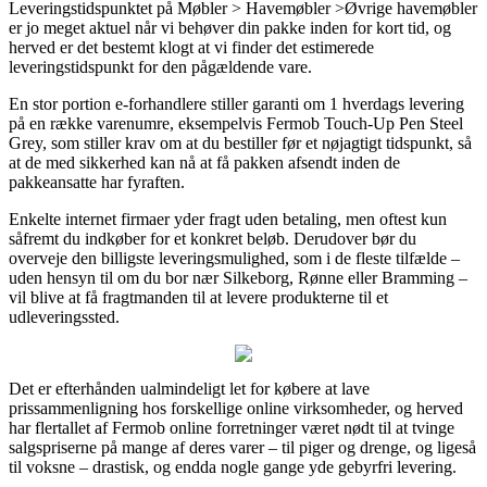
Leveringstidspunktet på Møbler > Havemøbler >Øvrige havemøbler
er jo meget aktuel når vi behøver din pakke inden for kort tid, og
herved er det bestemt klogt at vi finder det estimerede
leveringstidspunkt for den pågældende vare.
En stor portion e-forhandlere stiller garanti om 1 hverdags levering
på en række varenumre, eksempelvis Fermob Touch-Up Pen Steel
Grey, som stiller krav om at du bestiller før et nøjagtigt tidspunkt, så
at de med sikkerhed kan nå at få pakken afsendt inden de
pakkeansatte har fyraften.
Enkelte internet firmaer yder fragt uden betaling, men oftest kun
såfremt du indkøber for et konkret beløb. Derudover bør du
overveje den billigste leveringsmulighed, som i de fleste tilfælde –
uden hensyn til om du bor nær Silkeborg, Rønne eller Bramming –
vil blive at få fragtmanden til at levere produkterne til et
udleveringssted.
Det er efterhånden ualmindeligt let for købere at lave
prissammenligning hos forskellige online virksomheder, og herved
har flertallet af Fermob online forretninger været nødt til at tvinge
salgspriserne på mange af deres varer – til piger og drenge, og ligeså
til voksne – drastisk, og endda nogle gange yde gebyrfri levering.