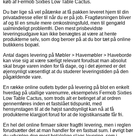
køb af Fermob Sixties Low Table Cactus.
Du bør lige så vel påtænke at få pakken leveret hjem til din
privatadresse eller til når du er på job. Fragtløsningen bliver
af og til en smule mere omkostningsfuld, men til gengæld
ualmindeligt problemfri. Den mest prisbevidste
leveringsudgave kan ikke benægtes at være at hente
produkterne selv, som dog beroer på at du bor tæt på online
butikkens bopæl.
Antal dages levering på Møbler > Havemøbler > Haveborde
kan vise sig at være særligt relevant forudsat man absolut
skal bruge varen inden for få dage, og i det øjemed er det
øjensynligt væsentligt at du studerer leveringstiden på den
pågældende vare.
En række online outlets byder på levering på blot en enkelt
hverdag på utallige varenumre, eksempelvis Fermob Sixties
Low Table Cactus, som trods alt er betinget af at ordren
gennemføres inden et fastslået tidspunkt, med
hensynstagen til at de højst sandsynligt kan nå at få
produkterne klargjort forud for at de logistikansatte får fri.
En hel del online firmaer sikrer fragtfri levering, men i reglen
forudsætter det at man handler for en fastsat sum. I øvrigt bør
du udvælge den mest betalelige slags levering, som i