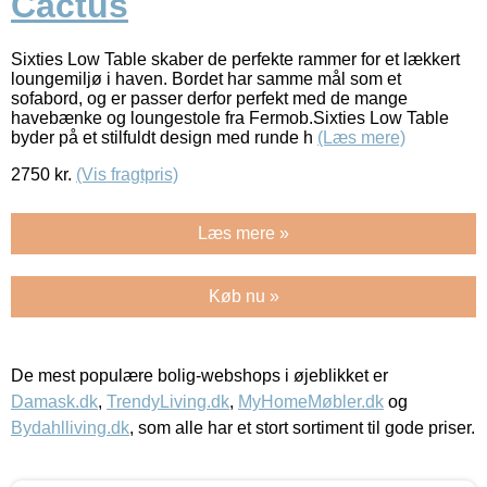
Cactus
Sixties Low Table skaber de perfekte rammer for et lækkert
loungemiljø i haven. Bordet har samme mål som et
sofabord, og er passer derfor perfekt med de mange
havebænke og loungestole fra Fermob.Sixties Low Table
byder på et stilfuldt design med runde h
(Læs mere)
2750
kr.
(Vis fragtpris)
Læs mere »
Køb nu »
De mest populære bolig-webshops i øjeblikket er
Damask.dk
,
TrendyLiving.dk
,
MyHomeMøbler.dk
og
Bydahlliving.dk
, som alle har et stort sortiment til gode priser.