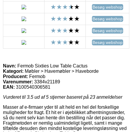
Besøg webshop
Besøg webshop
Besøg webshop
Besøg webshop
Navn:
Fermob Sixties Low Table Cactus
Kategori:
Møbler > Havemøbler > Haveborde
Producent:
Fermob
Varenummer:
3384v21189
EAN:
3100540306581
Vurderet til
3.5
ud af 5 stjerner baseret på
23
anmeldelser
Masser af e-firmaer yder til alt held en hel del forskellige
muligheder for fragt. Et hit er i øjeblikket afhentningssteder,
så du nemt selv kan hente din bestilling når det passer dig.
Fragtmetoden er nemlig ualmindeligt ligetil, samt i mange
tilfælde desuden den mindst kostelige leveringsløsning ved