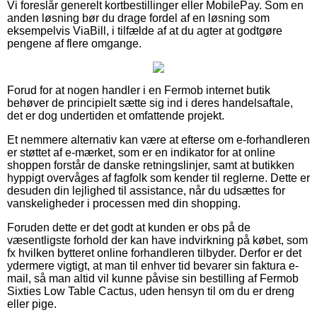
Vi foreslår generelt kortbestillinger eller MobilePay. Som en
anden løsning bør du drage fordel af en løsning som
eksempelvis ViaBill, i tilfælde af at du agter at godtgøre
pengene af flere omgange.
Forud for at nogen handler i en Fermob internet butik
behøver de principielt sætte sig ind i deres handelsaftale,
det er dog undertiden et omfattende projekt.
Et nemmere alternativ kan være at efterse om e-forhandleren
er støttet af e-mærket, som er en indikator for at online
shoppen forstår de danske retningslinjer, samt at butikken
hyppigt overvåges af fagfolk som kender til reglerne. Dette er
desuden din lejlighed til assistance, når du udsættes for
vanskeligheder i processen med din shopping.
Foruden dette er det godt at kunden er obs på de
væsentligste forhold der kan have indvirkning på købet, som
fx hvilken bytteret online forhandleren tilbyder. Derfor er det
ydermere vigtigt, at man til enhver tid bevarer sin faktura e-
mail, så man altid vil kunne påvise sin bestilling af Fermob
Sixties Low Table Cactus, uden hensyn til om du er dreng
eller pige.