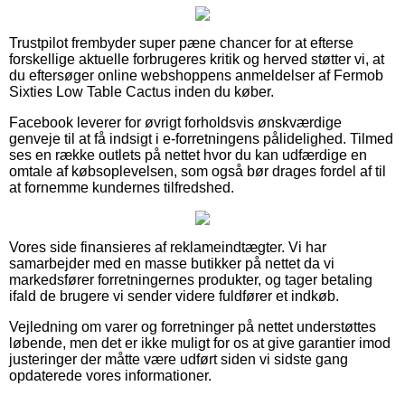
Trustpilot frembyder super pæne chancer for at efterse
forskellige aktuelle forbrugeres kritik og herved støtter vi, at
du eftersøger online webshoppens anmeldelser af Fermob
Sixties Low Table Cactus inden du køber.
Facebook leverer for øvrigt forholdsvis ønskværdige
genveje til at få indsigt i e-forretningens pålidelighed. Tilmed
ses en række outlets på nettet hvor du kan udfærdige en
omtale af købsoplevelsen, som også bør drages fordel af til
at fornemme kundernes tilfredshed.
Vores side finansieres af reklameindtægter. Vi har
samarbejder med en masse butikker på nettet da vi
markedsfører forretningernes produkter, og tager betaling
ifald de brugere vi sender videre fuldfører et indkøb.
Vejledning om varer og forretninger på nettet understøttes
løbende, men det er ikke muligt for os at give garantier imod
justeringer der måtte være udført siden vi sidste gang
opdaterede vores informationer.