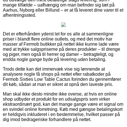
mange tilfælde – uafhængig om man befinder sig tæt på
Aarhus, Nyborg eller Billund – er at få leveret dine varer til et
afhentningssted.
Det er efterhånden yderst let for os alle at sammenligne
priser i blandt flere online outlets, og med det motiv har
masser af Fermob butikker på nettet ikke kunne lade være
med at trykke salgspriserne på deres produkter – til drenge
og piger, men også til herrer og damer – betragteligt, og
endda nogle gange byde på levering uden betaling.
Trods dette kan det immervæk vise sig lønnende at
analysere nogle få shops på nettet efter rabatkoder på
Fermob Sixties Low Table Cactus forinden du gennemfører
dit køb, sådan at man er sikret at opnå den laveste pris.
Man skal ikke desto mindre ikke overse, at hvis en online
shop udbyder et produkt for en udsalgspris som virker
ekstraordinært god, kan det mange gange være et signal om
en svindel online forretning. Køb med gængse betalingskort
er heldigvis inkluderet i en bestemmelse, hvilket passer på
dig imod bedrageriske forhandlere på nettet.