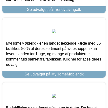
Se udvalget på TrendyLiving.dk
MyHomeMøbler.dk er en landsdækkende kæde med 36
butikker. 80 % af deres sortiment på webshoppen kan
leveres inden for 1 uge, og mange af produkterne
kommer fuld samlet fra fabrikken. Klik her for at se deres
udvalg.
Se udvalget på MyHomeMøbler.dk
Bydahlliving.dk er drevet af mor og to døtre. De har et