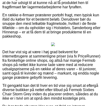
at de har udsigt til at kunne nå at få produktet hen til
fragtfirmaet før lagermedarbejderne har fyraften.
En række e-firmaer præsterer portofri fragt, men typisk kun
ifald du køber for et bestemt beløb. Derudover bør du
snuppe den mest letkøbte fragtmetode, hvilket i de fleste
tilfælde – om du opholder sig i Holstebro, Sønderborg eller
Hinnerup – er at få dem til at bringe produkterne til en
pakkeshop.
Det har vist sig at være i høj grad bekvemt for
internetbrugere at sammenligne priser (via fx PriceRunner)
fra forskellige online shops, og altså har mange Fermob
shops på nettet ikke kunne lade være med at reducere
udsalgspriserne på en række af deres varer – til juniorer,
samt også til kvinder og mænd – markant, og endda nogle
gange præstere gebyrfri levering.
Til gengæld kan det til hver en tid vise sig smart at eftergå
diverse butikker på nettet efter tilbud på Fermob Sixties
Chair Storm Grey inden du placerer ordren, således at du
ikke er i tvivl om at opnå den mindst kostelige pris.