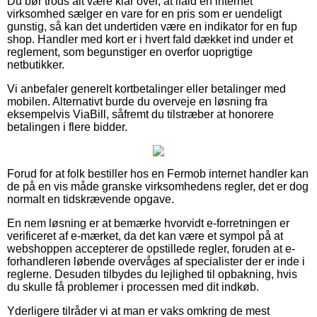
Du bør trods alt være klar over, at ifald en internet
virksomhed sælger en vare for en pris som er uendeligt
gunstig, så kan det undertiden være en indikator for en fup
shop. Handler med kort er i hvert fald dækket ind under et
reglement, som begunstiger en overfor uoprigtige
netbutikker.
Vi anbefaler generelt kortbetalinger eller betalinger med
mobilen. Alternativt burde du overveje en løsning fra
eksempelvis ViaBill, såfremt du tilstræber at honorere
betalingen i flere bidder.
Forud for at folk bestiller hos en Fermob internet handler kan
de på en vis måde granske virksomhedens regler, det er dog
normalt en tidskrævende opgave.
En nem løsning er at bemærke hvorvidt e-forretningen er
verificeret af e-mærket, da det kan være et sympol på at
webshoppen accepterer de opstillede regler, foruden at e-
forhandleren løbende overvåges af specialister der er inde i
reglerne. Desuden tilbydes du lejlighed til opbakning, hvis
du skulle få problemer i processen med dit indkøb.
Yderligere tilråder vi at man er vaks omkring de mest