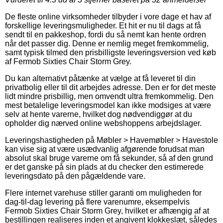
De fleste online virksomheder tilbyder i vore dage et hav af
forskellige leveringsmuligheder. Et hit er nu til dags at få
sendt til en pakkeshop, fordi du så nemt kan hente ordren
når det passer dig. Denne er nemlig meget fremkommelig,
samt typisk tilmed den prisbilligste leveringsversion ved køb
af Fermob Sixties Chair Storm Grey.
Du kan alternativt påtænke at vælge at få leveret til din
privatbolig eller til dit arbejdes adresse. Den er for det meste
lidt mindre prisbillig, men omvendt ultra fremkommelig. Den
mest betalelige leveringsmodel kan ikke modsiges at være
selv at hente varerne, hvilket dog nødvendiggør at du
opholder dig nærved online webshoppens arbejdslager.
Leveringshastigheden på Møbler > Havemøbler > Havestole
kan vise sig at være usædvanlig afgørende forudsat man
absolut skal bruge varerne om få sekunder, så af den grund
er det ganske på sin plads at du checker den estimerede
leveringsdato på den pågældende vare.
Flere internet varehuse stiller garanti om muligheden for
dag-til-dag levering på flere varenumre, eksempelvis
Fermob Sixties Chair Storm Grey, hvilket er afhængig af at
bestillingen realiseres inden et angivent klokkeslæt, således