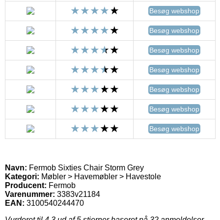
Besøg webshop
Besøg webshop
Besøg webshop
Besøg webshop
Besøg webshop
Besøg webshop
Besøg webshop
Navn:
Fermob Sixties Chair Storm Grey
Kategori:
Møbler > Havemøbler > Havestole
Producent:
Fermob
Varenummer:
3383v21184
EAN:
3100540244470
Vurderet til
4.3
ud af 5 stjerner baseret på
32
anmeldelser