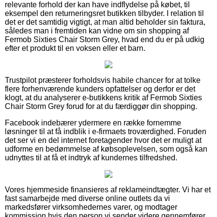
relevante forhold der kan have indflydelse på købet, til
eksempel den returneringsret butikken tilbyder. I relation til
det er det samtidig vigtigt, at man altid beholder sin faktura,
således man i fremtiden kan vidne om sin shopping af
Fermob Sixties Chair Storm Grey, hvad end du er på udkig
efter et produkt til en voksen eller et barn.
Trustpilot præsterer forholdsvis habile chancer for at tolke
flere forhenværende kunders opfattelser og derfor er det
klogt, at du analyserer e-butikkens kritik af Fermob Sixties
Chair Storm Grey forud for at du færdiggør din shopping.
Facebook indebærer ydermere en række fornemme
løsninger til at få indblik i e-firmaets troværdighed. Foruden
det ser vi en del internet foretagender hvor det er muligt at
udforme en bedømmelse af købsoplevelsen, som også kan
udnyttes til at få et indtryk af kundernes tilfredshed.
Vores hjemmeside finansieres af reklameindtægter. Vi har et
fast samarbejde med diverse online outlets da vi
markedsfører virksomhedernes varer, og modtager
kommission hvis den person vi sender videre gennemfører