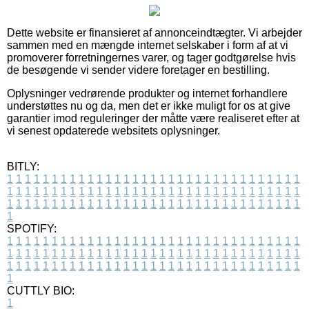
Dette website er finansieret af annonceindtægter. Vi arbejder
sammen med en mængde internet selskaber i form af at vi
promoverer forretningernes varer, og tager godtgørelse hvis
de besøgende vi sender videre foretager en bestilling.
Oplysninger vedrørende produkter og internet forhandlere
understøttes nu og da, men det er ikke muligt for os at give
garantier imod reguleringer der måtte være realiseret efter at
vi senest opdaterede websitets oplysninger.
BITLY:
1
1
1
1
1
1
1
1
1
1
1
1
1
1
1
1
1
1
1
1
1
1
1
1
1
1
1
1
1
1
1
1
1
1
1
1
1
1
1
1
1
1
1
1
1
1
1
1
1
1
1
1
1
1
1
1
1
1
1
1
1
1
1
1
1
1
1
1
1
1
1
1
1
1
1
1
1
1
1
1
1
1
1
1
1
1
1
1
1
1
1
1
1
1
1
1
1
1
1
1
SPOTIFY:
1
1
1
1
1
1
1
1
1
1
1
1
1
1
1
1
1
1
1
1
1
1
1
1
1
1
1
1
1
1
1
1
1
1
1
1
1
1
1
1
1
1
1
1
1
1
1
1
1
1
1
1
1
1
1
1
1
1
1
1
1
1
1
1
1
1
1
1
1
1
1
1
1
1
1
1
1
1
1
1
1
1
1
1
1
1
1
1
1
1
1
1
1
1
1
1
1
1
1
1
CUTTLY BIO:
1