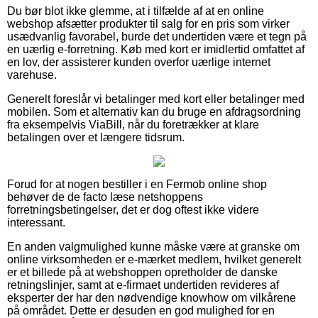
Du bør blot ikke glemme, at i tilfælde af at en online
webshop afsætter produkter til salg for en pris som virker
usædvanlig favorabel, burde det undertiden være et tegn på
en uærlig e-forretning. Køb med kort er imidlertid omfattet af
en lov, der assisterer kunden overfor uærlige internet
varehuse.
Generelt foreslår vi betalinger med kort eller betalinger med
mobilen. Som et alternativ kan du bruge en afdragsordning
fra eksempelvis ViaBill, når du foretrækker at klare
betalingen over et længere tidsrum.
Forud for at nogen bestiller i en Fermob online shop
behøver de de facto læse netshoppens
forretningsbetingelser, det er dog oftest ikke videre
interessant.
En anden valgmulighed kunne måske være at granske om
online virksomheden er e-mærket medlem, hvilket generelt
er et billede på at webshoppen opretholder de danske
retningslinjer, samt at e-firmaet undertiden revideres af
eksperter der har den nødvendige knowhow om vilkårene
på området. Dette er desuden en god mulighed for en