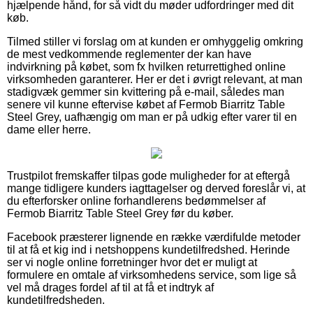
hjælpende hånd, for så vidt du møder udfordringer med dit
køb.
Tilmed stiller vi forslag om at kunden er omhyggelig omkring
de mest vedkommende reglementer der kan have
indvirkning på købet, som fx hvilken returrettighed online
virksomheden garanterer. Her er det i øvrigt relevant, at man
stadigvæk gemmer sin kvittering på e-mail, således man
senere vil kunne eftervise købet af Fermob Biarritz Table
Steel Grey, uafhængig om man er på udkig efter varer til en
dame eller herre.
Trustpilot fremskaffer tilpas gode muligheder for at eftergå
mange tidligere kunders iagttagelser og derved foreslår vi, at
du efterforsker online forhandlerens bedømmelser af
Fermob Biarritz Table Steel Grey før du køber.
Facebook præsterer lignende en række værdifulde metoder
til at få et kig ind i netshoppens kundetilfredshed. Herinde
ser vi nogle online forretninger hvor det er muligt at
formulere en omtale af virksomhedens service, som lige så
vel må drages fordel af til at få et indtryk af
kundetilfredsheden.