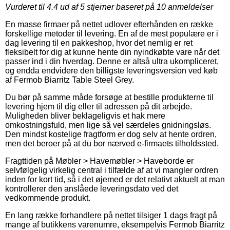
Vurderet til
4.4
ud af 5 stjerner baseret på
10
anmeldelser
En masse firmaer på nettet udlover efterhånden en række
forskellige metoder til levering. En af de mest populære er i
dag levering til en pakkeshop, hvor det nemlig er ret
fleksibelt for dig at kunne hente din nyindkøbte vare når det
passer ind i din hverdag. Denne er altså ultra ukompliceret,
og endda endvidere den billigste leveringsversion ved køb
af Fermob Biarritz Table Steel Grey.
Du bør på samme måde forsøge at bestille produkterne til
levering hjem til dig eller til adressen på dit arbejde.
Muligheden bliver beklageligvis et hak mere
omkostningsfuld, men lige så vel særdeles gnidningsløs.
Den mindst kostelige fragtform er dog selv at hente ordren,
men det beroer på at du bor nærved e-firmaets tilholdssted.
Fragttiden på Møbler > Havemøbler > Haveborde er
selvfølgelig virkelig central i tilfælde af at vi mangler ordren
inden for kort tid, så i det øjemed er det relativt aktuelt at man
kontrollerer den anslåede leveringsdato ved det
vedkommende produkt.
En lang række forhandlere på nettet tilsiger 1 dags fragt på
mange af butikkens varenumre, eksempelvis Fermob Biarritz