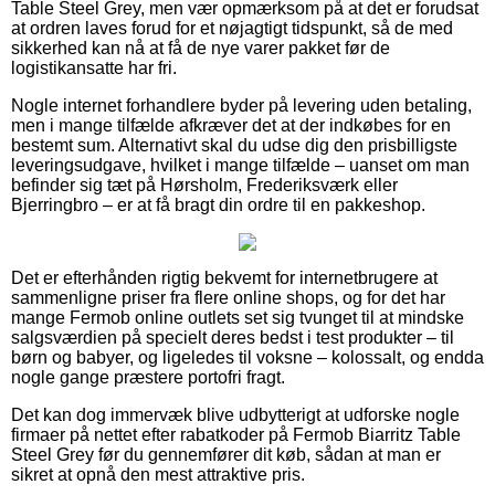
Table Steel Grey, men vær opmærksom på at det er forudsat
at ordren laves forud for et nøjagtigt tidspunkt, så de med
sikkerhed kan nå at få de nye varer pakket før de
logistikansatte har fri.
Nogle internet forhandlere byder på levering uden betaling,
men i mange tilfælde afkræver det at der indkøbes for en
bestemt sum. Alternativt skal du udse dig den prisbilligste
leveringsudgave, hvilket i mange tilfælde – uanset om man
befinder sig tæt på Hørsholm, Frederiksværk eller
Bjerringbro – er at få bragt din ordre til en pakkeshop.
Det er efterhånden rigtig bekvemt for internetbrugere at
sammenligne priser fra flere online shops, og for det har
mange Fermob online outlets set sig tvunget til at mindske
salgsværdien på specielt deres bedst i test produkter – til
børn og babyer, og ligeledes til voksne – kolossalt, og endda
nogle gange præstere portofri fragt.
Det kan dog immervæk blive udbytterigt at udforske nogle
firmaer på nettet efter rabatkoder på Fermob Biarritz Table
Steel Grey før du gennemfører dit køb, sådan at man er
sikret at opnå den mest attraktive pris.