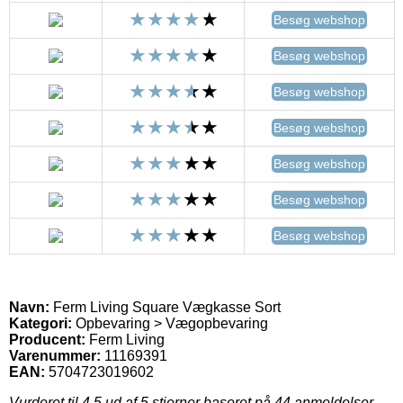
Besøg webshop
Besøg webshop
Besøg webshop
Besøg webshop
Besøg webshop
Besøg webshop
Besøg webshop
Navn:
Ferm Living Square Vægkasse Sort
Kategori:
Opbevaring > Vægopbevaring
Producent:
Ferm Living
Varenummer:
11169391
EAN:
5704723019602
Vurderet til
4.5
ud af 5 stjerner baseret på
44
anmeldelser