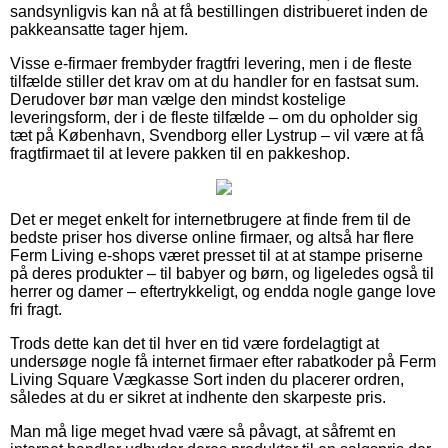
sandsynligvis kan nå at få bestillingen distribueret inden de
pakkeansatte tager hjem.
Visse e-firmaer frembyder fragtfri levering, men i de fleste
tilfælde stiller det krav om at du handler for en fastsat sum.
Derudover bør man vælge den mindst kostelige
leveringsform, der i de fleste tilfælde – om du opholder sig
tæt på København, Svendborg eller Lystrup – vil være at få
fragtfirmaet til at levere pakken til en pakkeshop.
Det er meget enkelt for internetbrugere at finde frem til de
bedste priser hos diverse online firmaer, og altså har flere
Ferm Living e-shops været presset til at at stampe priserne
på deres produkter – til babyer og børn, og ligeledes også til
herrer og damer – eftertrykkeligt, og endda nogle gange love
fri fragt.
Trods dette kan det til hver en tid være fordelagtigt at
undersøge nogle få internet firmaer efter rabatkoder på Ferm
Living Square Vægkasse Sort inden du placerer ordren,
således at du er sikret at indhente den skarpeste pris.
Man må lige meget hvad være så påvagt, at såfremt en