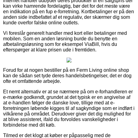
internet handler udbyder deres produkter til en salgspris der
kan virke hamrende fordelagtig, bør det for det meste være
en indikation på en fup e-forretning. Kortbetalinger er på den
anden side indbefattet af et regulativ, der skærmer dig som
kunde overfor falske online outlets.
Vi foreslår generelt handler med kort eller betalinger med
mobilen. Som en anden løsning burde du benytte en
afbetalingsløsning som for eksempel ViaBill, hvis du
efterspørger at klare prisen ude i fremtiden.
Forud for at nogen bestiller på en Ferm Living online shop
kan de sådan set tyde deres handelsbetingelser, det er dog
ofte et omfattende arbejde.
Et nemt alternativ er at se nærmere på om e-forhandleren er
e-mærke godkendt, grundet at det typisk er en angivelse af
at e-handlen følger de danske love, tillige med at e-
forretningen løbende kigges til af sagkyndige som er indført i
vilkårene på området. Derudover giver det dig mulighed for
at blive assisteret, ifald du forvoldes vanskeligheder i
forbindelse med dit køb.
Tilmed er det klogt at køber er påpasselig med de