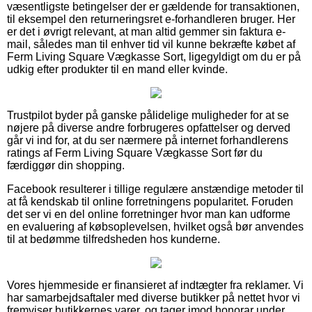
væsentligste betingelser der er gældende for transaktionen,
til eksempel den returneringsret e-forhandleren bruger. Her
er det i øvrigt relevant, at man altid gemmer sin faktura e-
mail, således man til enhver tid vil kunne bekræfte købet af
Ferm Living Square Vægkasse Sort, ligegyldigt om du er på
udkig efter produkter til en mand eller kvinde.
Trustpilot byder på ganske pålidelige muligheder for at se
nøjere på diverse andre forbrugeres opfattelser og derved
går vi ind for, at du ser nærmere på internet forhandlerens
ratings af Ferm Living Square Vægkasse Sort før du
færdiggør din shopping.
Facebook resulterer i tillige regulære anstændige metoder til
at få kendskab til online forretningens popularitet. Foruden
det ser vi en del online forretninger hvor man kan udforme
en evaluering af købsoplevelsen, hvilket også bør anvendes
til at bedømme tilfredsheden hos kunderne.
Vores hjemmeside er finansieret af indtægter fra reklamer. Vi
har samarbejdsaftaler med diverse butikker på nettet hvor vi
fremviser butikkernes varer, og tager imod honorar under