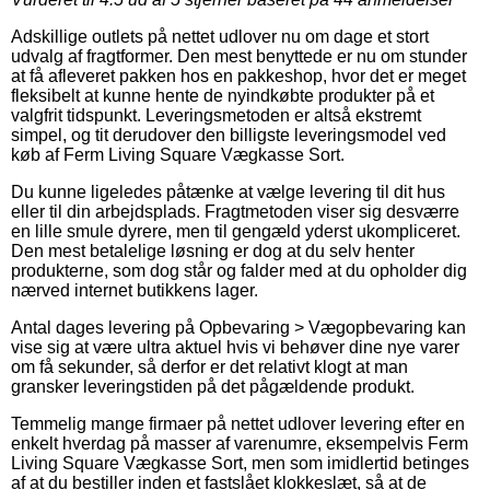
Adskillige outlets på nettet udlover nu om dage et stort
udvalg af fragtformer. Den mest benyttede er nu om stunder
at få afleveret pakken hos en pakkeshop, hvor det er meget
fleksibelt at kunne hente de nyindkøbte produkter på et
valgfrit tidspunkt. Leveringsmetoden er altså ekstremt
simpel, og tit derudover den billigste leveringsmodel ved
køb af Ferm Living Square Vægkasse Sort.
Du kunne ligeledes påtænke at vælge levering til dit hus
eller til din arbejdsplads. Fragtmetoden viser sig desværre
en lille smule dyrere, men til gengæld yderst ukompliceret.
Den mest betalelige løsning er dog at du selv henter
produkterne, som dog står og falder med at du opholder dig
nærved internet butikkens lager.
Antal dages levering på Opbevaring > Vægopbevaring kan
vise sig at være ultra aktuel hvis vi behøver dine nye varer
om få sekunder, så derfor er det relativt klogt at man
gransker leveringstiden på det pågældende produkt.
Temmelig mange firmaer på nettet udlover levering efter en
enkelt hverdag på masser af varenumre, eksempelvis Ferm
Living Square Vægkasse Sort, men som imidlertid betinges
af at du bestiller inden et fastslået klokkeslæt, så at de