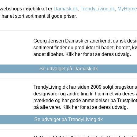
webshops i øjeblikket er
Damask.dk
,
TrendyLiving.dk
,
MyHomeM
 har et stort sortiment til gode priser.
Georg Jensen Damask er anerkendt dansk desig
sortiment finder du produkter til badet, bordet, 
andet tilbehør. Klik her for at se deres udvalg.
Se udvalget på Damask.dk
TrendyLiving.dk har siden 2009 solgt brugskunst, 
designvarer og andre ting til hjemmet via deres
mærkede og har gode anmeldelser på Trustpilot,
på alle varer. Klik her for at se deres udvalg.
Se udvalget på TrendyLiving.dk