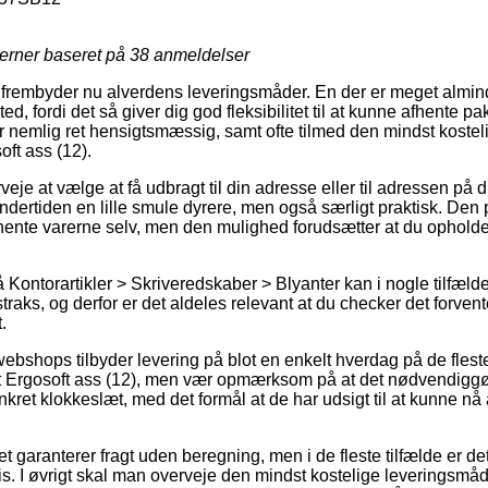
jerner baseret på
38
anmeldelser
er frembyder nu alverdens leveringsmåder. En der er meget almin
sted, fordi det så giver dig god fleksibilitet til at kunne afhente
 nemlig ret hensigtsmæssig, samt ofte tilmed den mindst kostel
ft ass (12).
eje at vælge at få udbragt til din adresse eller til adressen på d
dertiden en lille smule dyrere, men også særligt praktisk. Den pr
 hente varerne selv, men den mulighed forudsætter at du opholde
Kontorartikler > Skriveredskaber > Blyanter kan i nogle tilfælde
straks, og derfor er det aldeles relevant at du checker det forve
.
webshops tilbyder levering på blot en enkelt hverdag på de fles
 Ergosoft ass (12), men vær opmærksom på at det nødvendiggør 
kret klokkeslæt, med det formål at de har udsigt til at kunne nå 
ttet garanterer fragt uden beregning, men i de fleste tilfælde er 
pris. I øvrigt skal man overveje den mindst kostelige leveringsmå