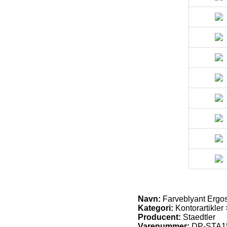
Navn:
Farveblyant Ergos
Kategori:
Kontorartikler
Producent:
Staedtler
Varenummer:
DP-STA1