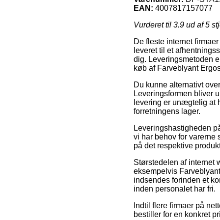
EAN:
4007817157077
Vurderet til
3.9
ud af 5 st
De fleste internet firma
leveret til et afhentnings
dig. Leveringsmetoden er
køb af Farveblyant Ergoso
Du kunne alternativt overv
Leveringsformen bliver un
levering er unægtelig at
forretningens lager.
Leveringshastigheden på 
vi har behov for varerne 
på det respektive produkt
Størstedelen af internet 
eksempelvis Farveblyant
indsendes forinden et kon
inden personalet har fri.
Indtil flere firmaer på ne
bestiller for en konkret 