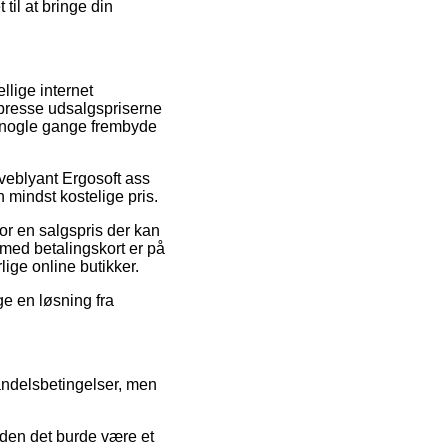
til at bringe din
ellige internet
t presse udsalgspriserne
da nogle gange frembyde
arveblyant Ergosoft ass
 mindst kostelige pris.
for en salgspris der kan
 med betalingskort er på
ige online butikker.
e en løsning fra
andelsbetingelser, men
iden det burde være et