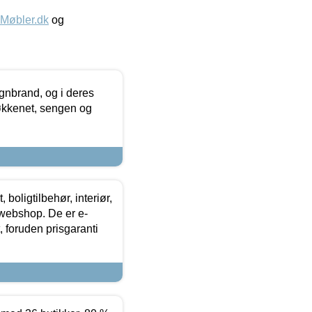
øbler.dk
og
nbrand, og i deres
køkkenet, sengen og
boligtilbehør, interiør,
 webshop. De er e-
 foruden prisgaranti