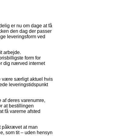
delig er nu om dage at få
 pakken den dag der passer
ige leveringsform ved
it arbejde.
isbilligste form for
r dig nærved internet
 være særligt aktuel hvis
ntede leveringstidspunkt
te af deres varenumre,
at bestillingen
at få varerne afsted
det påkrævet at man
de, som tit – uden hensyn