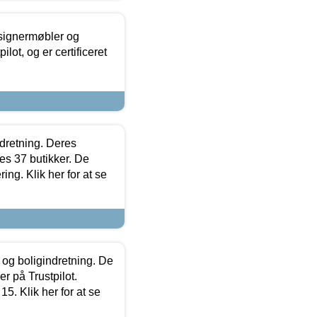
esignermøbler og
lot, og er certificeret
ndretning. Deres
s 37 butikker. De
ing. Klik her for at se
 og boligindretning. De
r på Trustpilot.
5. Klik her for at se