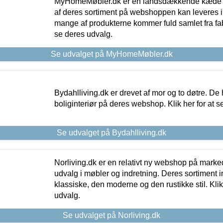
MyHomeMøbler.dk er en landsdækkende kæde m
af deres sortiment på webshoppen kan leveres i
mange af produkterne kommer fuld samlet fra fabr
se deres udvalg.
Se udvalget på MyHomeMøbler.dk
Bydahlliving.dk er drevet af mor og to døtre. De h
boliginteriør på deres webshop. Klik her for at s
Se udvalget på Bydahlliving.dk
Norliving.dk er en relativt ny webshop på markede
udvalg i møbler og indretning. Deres sortiment
klassiske, den moderne og den rustikke stil. Klik
udvalg.
Se udvalget på Norliving.dk