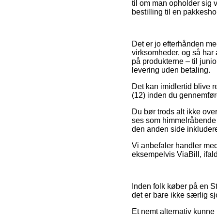
til om man opholder sig ve
bestilling til en pakkesho
Det er jo efterhånden mege
virksomheder, og så har a
på produkterne – til jun
levering uden betaling.
Det kan imidlertid blive r
(12) inden du gennemføre
Du bør trods alt ikke ove
ses som himmelråbende la
den anden side inkluderet
Vi anbefaler handler med
eksempelvis ViaBill, ifal
Inden folk køber på en S
det er bare ikke særlig sj
Et nemt alternativ kunne