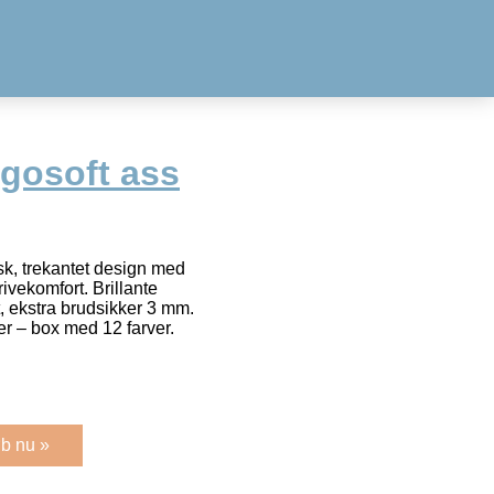
rgosoft ass
sk, trekantet design med
rivekomfort. Brillante
t, ekstra brudsikker 3 mm.
er – box med 12 farver.
b nu »