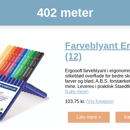
402 meter
Farveblyant E
(12)
Ergosoft farveblyant i ergonomi
silkeblød overflade for bedre sk
farver og blød, A.B.S. forstærke
mine. Leveres i praktisk Staedtl
(Læs mere)
103.75
kr.
(Vis fragtpris)
Læs mere »
Kø