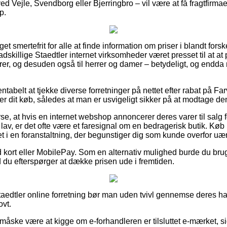
d Vejle, Svendborg eller Bjerringbro – vil være at få fragtfirmaet 
p.
t smertefrit for alle at finde information om priser i blandt forsk
dskillige Staedtler internet virksomheder været presset til at a
iorer, og desuden også til herrer og damer – betydeligt, og end
entabelt at tjekke diverse forretninger på nettet efter rabat på F
r dit køb, således at man er usvigeligt sikker på at modtage den
rse, at hvis en internet webshop annoncerer deres varer til salg 
v, er det ofte være et faresignal om en bedragerisk butik. Køb
 i en foranstaltning, der begunstiger dig som kunde overfor uærl
 kort eller MobilePay. Som en alternativ mulighed burde du brug
d du efterspørger at dække prisen ude i fremtiden.
taedtler online forretning bør man uden tvivl gennemse deres h
ovt.
 måske være at kigge om e-forhandleren er tilsluttet e-mærket, s