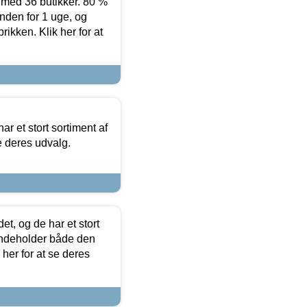
ed 36 butikker. 80 %
nden for 1 uge, og
ikken. Klik her for at
ar et stort sortiment af
e deres udvalg.
t, og de har et stort
 indeholder både den
 her for at se deres