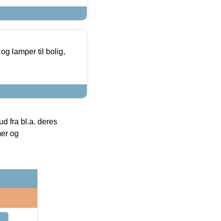
g lamper til bolig,
 fra bl.a. deres
mer og