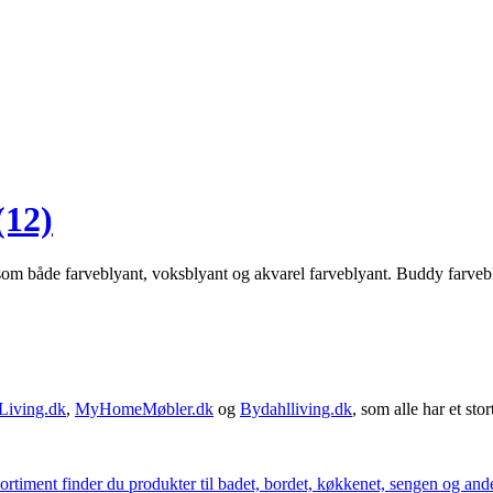
(12)
m både farveblyant, voksblyant og akvarel farveblyant. Buddy farveblyan
Living.dk
,
MyHomeMøbler.dk
og
Bydahlliving.dk
, som alle har et stor
iment finder du produkter til badet, bordet, køkkenet, sengen og andet 