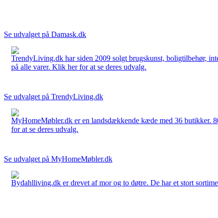
Se udvalget på Damask.dk
TrendyLiving.dk har siden 2009 solgt brugskunst, boligtilbehør, int
på alle varer. Klik her for at se deres udvalg.
Se udvalget på TrendyLiving.dk
MyHomeMøbler.dk er en landsdækkende kæde med 36 butikker. 80 % 
for at se deres udvalg.
Se udvalget på MyHomeMøbler.dk
Bydahlliving.dk er drevet af mor og to døtre. De har et stort sortime