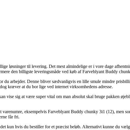
e løsninger til levering. Det mest almindelige er i vore dage afhentning
rmere den billigste leveringsmåde ved køb af Farveblyant Buddy chunk
 hvor du arbejder. Denne bliver sædvanligvis en lille smule mindre prisbi
m dog kræver at du bor lige ved internet virksomhedens adresse.
an vise sig at være super vital om man absolut skal bruge pakken øjebli
rit varenumre, eksempelvis Farveblyant Buddy chunky 3i1 (12), men som t
ne får fri.
et kun hvis du bestiller for et præcist beløb. Alternativt kunne du væl