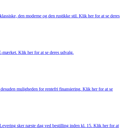
lassiske, den moderne og den rustikke stil. Klik her for at se deres
E-mærket. Klik her for at se deres udvalg.
esuden muligheden for rentefri finansiering. Klik her for at se
evering sker næste dag ved bestilling inden kl. 15. Klik her for at