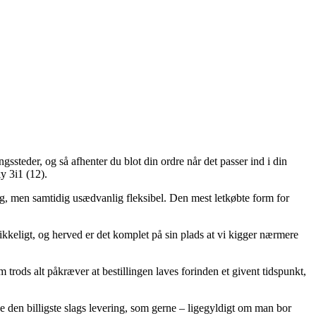
ssteder, og så afhenter du blot din ordre når det passer ind i din
y 3i1 (12).
llig, men samtidig usædvanlig fleksibel. Den mest letkøbte form for
kkeligt, og herved er det komplet på sin plads at vi kigger nærmere
rods alt påkræver at bestillingen laves forinden et givent tidspunkt,
ge den billigste slags levering, som gerne – ligegyldigt om man bor