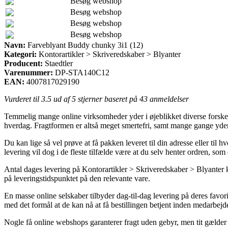
Besøg webshop
Besøg webshop
Besøg webshop
Besøg webshop
Navn:
Farveblyant Buddy chunky 3i1 (12)
Kategori:
Kontorartikler > Skriveredskaber > Blyanter
Producent:
Staedtler
Varenummer:
DP-STA140C12
EAN:
4007817029190
Vurderet til
3.5
ud af 5 stjerner baseret på
43
anmeldelser
Temmelig mange online virksomheder yder i øjeblikket diverse forskellig
hverdag. Fragtformen er altså meget smertefri, samt mange gange yde
Du kan lige så vel prøve at få pakken leveret til din adresse eller til
levering vil dog i de fleste tilfælde være at du selv henter ordren, so
Antal dages levering på Kontorartikler > Skriveredskaber > Blyanter k
på leveringstidspunktet på den relevante vare.
En masse online selskaber tilbyder dag-til-dag levering på deres favo
med det formål at de kan nå at få bestillingen betjent inden medarbejder
Nogle få online webshops garanterer fragt uden gebyr, men tit gælder d