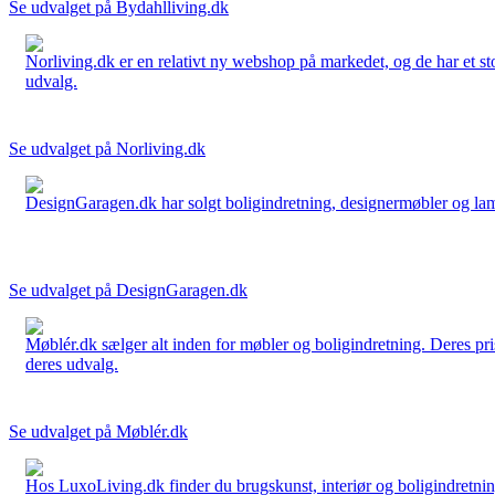
Se udvalget på Bydahlliving.dk
Norliving.dk er en relativt ny webshop på markedet, og de har et sto
udvalg.
Se udvalget på Norliving.dk
DesignGaragen.dk har solgt boligindretning, designermøbler og lamper
Se udvalget på DesignGaragen.dk
Møblér.dk sælger alt inden for møbler og boligindretning. Deres pri
deres udvalg.
Se udvalget på Møblér.dk
Hos LuxoLiving.dk finder du brugskunst, interiør og boligindretning