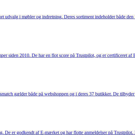
rt udvalg i møbler og indretning. Deres sortiment indeholder både den k
 siden 2010. De har en flot score på Trustpilot, og er certificeret af 
smatch gælder både på webshoppen og i deres 37 butikker. De tilbyder d
. De er godkendt af E-mærket og har flotte anmeldelser på Trustpilot. L