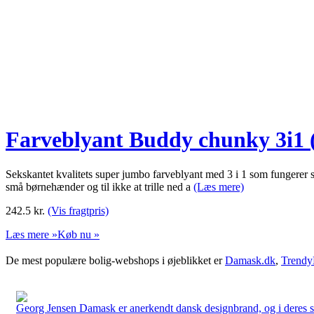
Farveblyant Buddy chunky 3i1 
Sekskantet kvalitets super jumbo farveblyant med 3 i 1 som fungerer so
små børnehænder og til ikke at trille ned a
(Læs mere)
242.5
kr.
(Vis fragtpris)
Læs mere »
Køb nu »
De mest populære bolig-webshops i øjeblikket er
Damask.dk
,
Trendy
Georg Jensen Damask er anerkendt dansk designbrand, og i deres sort