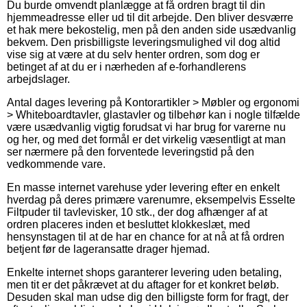
Du burde omvendt planlægge at få ordren bragt til din
hjemmeadresse eller ud til dit arbejde. Den bliver desværre
et hak mere bekostelig, men på den anden side usædvanlig
bekvem. Den prisbilligste leveringsmulighed vil dog altid
vise sig at være at du selv henter ordren, som dog er
betinget af at du er i nærheden af e-forhandlerens
arbejdslager.
Antal dages levering på Kontorartikler > Møbler og ergonomi
> Whiteboardtavler, glastavler og tilbehør kan i nogle tilfælde
være usædvanlig vigtig forudsat vi har brug for varerne nu
og her, og med det formål er det virkelig væsentligt at man
ser nærmere på den forventede leveringstid på den
vedkommende vare.
En masse internet varehuse yder levering efter en enkelt
hverdag på deres primære varenumre, eksempelvis Esselte
Filtpuder til tavlevisker, 10 stk., der dog afhænger af at
ordren placeres inden et besluttet klokkeslæt, med
hensynstagen til at de har en chance for at nå at få ordren
betjent før de lageransatte drager hjemad.
Enkelte internet shops garanterer levering uden betaling,
men tit er det påkrævet at du aftager for et konkret beløb.
Desuden skal man udse dig den billigste form for fragt, der