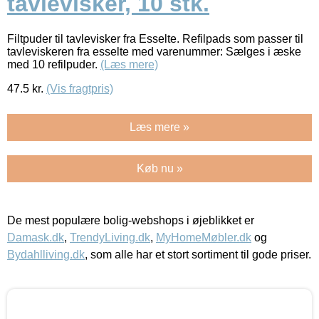
tavlevisker, 10 stk.
Filtpuder til tavlevisker fra Esselte. Refilpads som passer til
tavleviskeren fra esselte med varenummer: Sælges i æske
med 10 refilpuder.
(Læs mere)
47.5
kr.
(Vis fragtpris)
Læs mere »
Køb nu »
De mest populære bolig-webshops i øjeblikket er
Damask.dk
,
TrendyLiving.dk
,
MyHomeMøbler.dk
og
Bydahlliving.dk
, som alle har et stort sortiment til gode priser.