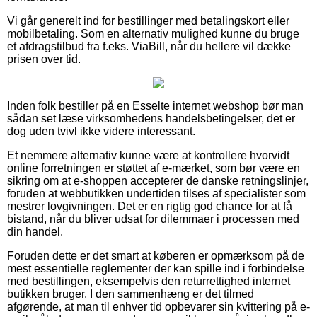
Vi går generelt ind for bestillinger med betalingskort eller
mobilbetaling. Som en alternativ mulighed kunne du bruge
et afdragstilbud fra f.eks. ViaBill, når du hellere vil dække
prisen over tid.
Inden folk bestiller på en Esselte internet webshop bør man
sådan set læse virksomhedens handelsbetingelser, det er
dog uden tvivl ikke videre interessant.
Et nemmere alternativ kunne være at kontrollere hvorvidt
online forretningen er støttet af e-mærket, som bør være en
sikring om at e-shoppen accepterer de danske retningslinjer,
foruden at webbutikken undertiden tilses af specialister som
mestrer lovgivningen. Det er en rigtig god chance for at få
bistand, når du bliver udsat for dilemmaer i processen med
din handel.
Foruden dette er det smart at køberen er opmærksom på de
mest essentielle reglementer der kan spille ind i forbindelse
med bestillingen, eksempelvis den returrettighed internet
butikken bruger. I den sammenhæng er det tilmed
afgørende, at man til enhver tid opbevarer sin kvittering på e-