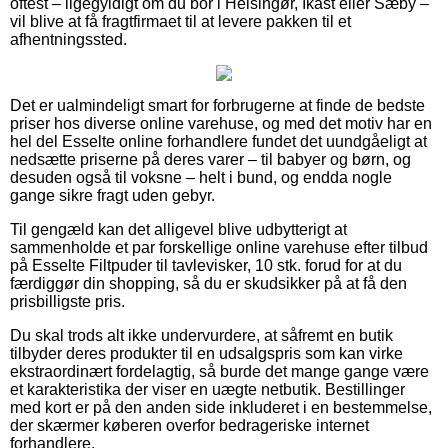
oftest – ligegyldigt om du bor i Helsingør, Ikast eller Sæby –
vil blive at få fragtfirmaet til at levere pakken til et
afhentningssted.
Det er ualmindeligt smart for forbrugerne at finde de bedste
priser hos diverse online varehuse, og med det motiv har en
hel del Esselte online forhandlere fundet det uundgåeligt at
nedsætte priserne på deres varer – til babyer og børn, og
desuden også til voksne – helt i bund, og endda nogle
gange sikre fragt uden gebyr.
Til gengæld kan det alligevel blive udbytterigt at
sammenholde et par forskellige online varehuse efter tilbud
på Esselte Filtpuder til tavlevisker, 10 stk. forud for at du
færdiggør din shopping, så du er skudsikker på at få den
prisbilligste pris.
Du skal trods alt ikke undervurdere, at såfremt en butik
tilbyder deres produkter til en udsalgspris som kan virke
ekstraordinært fordelagtig, så burde det mange gange være
et karakteristika der viser en uægte netbutik. Bestillinger
med kort er på den anden side inkluderet i en bestemmelse,
der skærmer køberen overfor bedrageriske internet
forhandlere.