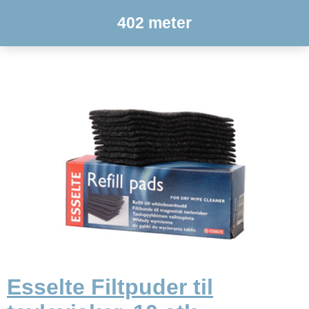
402 meter
Esselte Filtpuder til