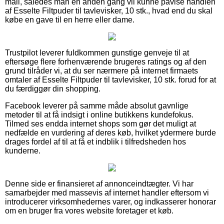
mail, således man en anden gang vil kunne påvise handlen
af Esselte Filtpuder til tavlevisker, 10 stk., hvad end du skal
købe en gave til en herre eller dame.
Trustpilot leverer fuldkommen gunstige genveje til at
eftersøge flere forhenværende brugeres ratings og af den
grund tilråder vi, at du ser nærmere på internet firmaets
omtaler af Esselte Filtpuder til tavlevisker, 10 stk. forud for at
du færdiggør din shopping.
Facebook leverer på samme måde absolut gavnlige
metoder til at få indsigt i online butikkens kundefokus.
Tilmed ses endda internet shops som gør det muligt at
nedfælde en vurdering af deres køb, hvilket ydermere burde
drages fordel af til at få et indblik i tilfredsheden hos
kunderne.
Denne side er finansieret af annonceindtægter. Vi har
samarbejder med massevis af internet handler eftersom vi
introducerer virksomhedernes varer, og indkasserer honorar
om en bruger fra vores website foretager et køb.