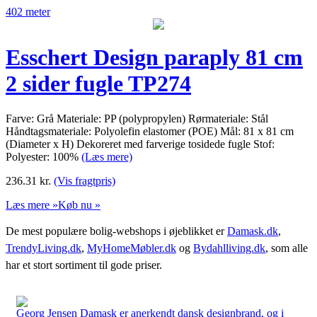
402 meter
Esschert Design paraply 81 cm
2 sider fugle TP274
Farve: Grå Materiale: PP (polypropylen) Rørmateriale: Stål
Håndtagsmateriale: Polyolefin elastomer (POE) Mål: 81 x 81 cm
(Diameter x H) Dekoreret med farverige tosidede fugle Stof:
Polyester: 100%
(Læs mere)
236.31
kr.
(Vis fragtpris)
Læs mere »
Køb nu »
De mest populære bolig-webshops i øjeblikket er
Damask.dk
,
TrendyLiving.dk
,
MyHomeMøbler.dk
og
Bydahlliving.dk
, som alle
har et stort sortiment til gode priser.
Georg Jensen Damask er anerkendt dansk designbrand, og i