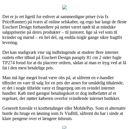
Det er jo ret ligetil for enhver at sammenligne priser (via fx
PriceRunner) på tværs af online selskaber, og ergo har langt de fleste
Esschert Design forhandlere på nettet været nødt til at mindske
salgspriserne på deres produkter – til juniorer, lige så vel som til
kvinder og mænd – en hel del, og endda nogle gange sikre fragtfri
levering.
Det kan stadigvæk vise sig indbringende at studere flere internet
outlets efter tilbud på Esschert Design paraply 81 cm 2 sider fugle
TP274 forud for at du placerer ordren, sådan at man er tryg ved at få
fat i den mest betalelige pris.
Man må lige meget hvad være obs på, at såfremt en e-handler
tilbyder en vare til salg for en pris der anses for umådelig tiltalende,
er det i nogle tilfælde være et fingerpeg om en svindel internet
handler. Køb med gængse betalingskort er dog indbefattet af et
regelsæt, der støtter køberen overfor svindlende internet butikker.
Generelt foreslår vi kortbetalinger eller MobilePay. Som et alternativ
burde du bruge en løsning som fx ViaBill, såfremt du har i sinde at
klare pengene over et længere tidsrum.