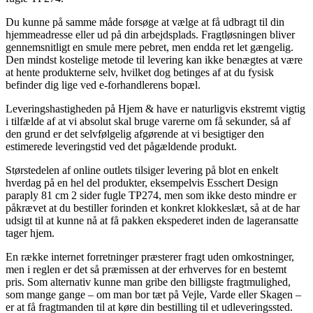
Du kunne på samme måde forsøge at vælge at få udbragt til din
hjemmeadresse eller ud på din arbejdsplads. Fragtløsningen bliver
gennemsnitligt en smule mere pebret, men endda ret let gængelig.
Den mindst kostelige metode til levering kan ikke benægtes at være
at hente produkterne selv, hvilket dog betinges af at du fysisk
befinder dig lige ved e-forhandlerens bopæl.
Leveringshastigheden på Hjem & have er naturligvis ekstremt vigtig
i tilfælde af at vi absolut skal bruge varerne om få sekunder, så af
den grund er det selvfølgelig afgørende at vi besigtiger den
estimerede leveringstid ved det pågældende produkt.
Størstedelen af online outlets tilsiger levering på blot en enkelt
hverdag på en hel del produkter, eksempelvis Esschert Design
paraply 81 cm 2 sider fugle TP274, men som ikke desto mindre er
påkrævet at du bestiller forinden et konkret klokkeslæt, så at de har
udsigt til at kunne nå at få pakken ekspederet inden de lageransatte
tager hjem.
En række internet forretninger præsterer fragt uden omkostninger,
men i reglen er det så præmissen at der erhverves for en bestemt
pris. Som alternativ kunne man gribe den billigste fragtmulighed,
som mange gange – om man bor tæt på Vejle, Varde eller Skagen –
er at få fragtmanden til at køre din bestilling til et udleveringssted.