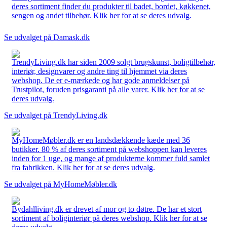
deres sortiment finder du produkter til badet, bordet, køkkenet,
sengen og andet tilbehør. Klik her for at se deres udvalg.
Se udvalget på Damask.dk
TrendyLiving.dk har siden 2009 solgt brugskunst, boligtilbehør,
interiør, designvarer og andre ting til hjemmet via deres
webshop. De er e-mærkede og har gode anmeldelser på
Trustpilot, foruden prisgaranti på alle varer. Klik her for at se
deres udvalg.
Se udvalget på TrendyLiving.dk
MyHomeMøbler.dk er en landsdækkende kæde med 36
butikker. 80 % af deres sortiment på webshoppen kan leveres
inden for 1 uge, og mange af produkterne kommer fuld samlet
fra fabrikken. Klik her for at se deres udvalg.
Se udvalget på MyHomeMøbler.dk
Bydahlliving.dk er drevet af mor og to døtre. De har et stort
sortiment af boliginteriør på deres webshop. Klik her for at se