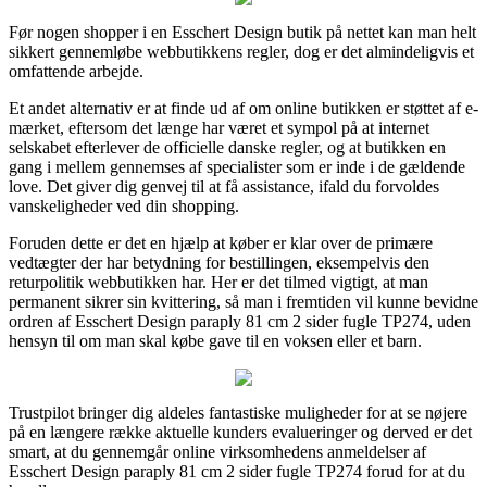
Før nogen shopper i en Esschert Design butik på nettet kan man helt
sikkert gennemløbe webbutikkens regler, dog er det almindeligvis et
omfattende arbejde.
Et andet alternativ er at finde ud af om online butikken er støttet af e-
mærket, eftersom det længe har været et sympol på at internet
selskabet efterlever de officielle danske regler, og at butikken en
gang i mellem gennemses af specialister som er inde i de gældende
love. Det giver dig genvej til at få assistance, ifald du forvoldes
vanskeligheder ved din shopping.
Foruden dette er det en hjælp at køber er klar over de primære
vedtægter der har betydning for bestillingen, eksempelvis den
returpolitik webbutikken har. Her er det tilmed vigtigt, at man
permanent sikrer sin kvittering, så man i fremtiden vil kunne bevidne
ordren af Esschert Design paraply 81 cm 2 sider fugle TP274, uden
hensyn til om man skal købe gave til en voksen eller et barn.
Trustpilot bringer dig aldeles fantastiske muligheder for at se nøjere
på en længere række aktuelle kunders evalueringer og derved er det
smart, at du gennemgår online virksomhedens anmeldelser af
Esschert Design paraply 81 cm 2 sider fugle TP274 forud for at du