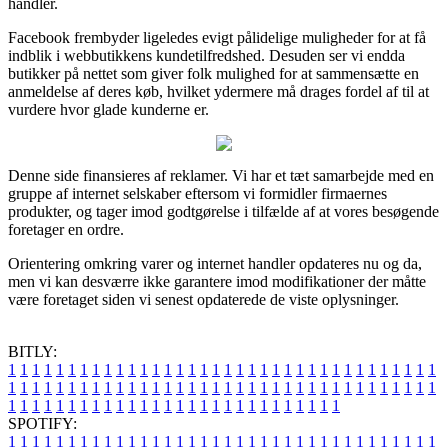
handler.
Facebook frembyder ligeledes evigt pålidelige muligheder for at få
indblik i webbutikkens kundetilfredshed. Desuden ser vi endda
butikker på nettet som giver folk mulighed for at sammensætte en
anmeldelse af deres køb, hvilket ydermere må drages fordel af til at
vurdere hvor glade kunderne er.
Denne side finansieres af reklamer. Vi har et tæt samarbejde med en
gruppe af internet selskaber eftersom vi formidler firmaernes
produkter, og tager imod godtgørelse i tilfælde af at vores besøgende
foretager en ordre.
Orientering omkring varer og internet handler opdateres nu og da,
men vi kan desværre ikke garantere imod modifikationer der måtte
være foretaget siden vi senest opdaterede de viste oplysninger.
BITLY:
1
1
1
1
1
1
1
1
1
1
1
1
1
1
1
1
1
1
1
1
1
1
1
1
1
1
1
1
1
1
1
1
1
1
1
1
1
1
1
1
1
1
1
1
1
1
1
1
1
1
1
1
1
1
1
1
1
1
1
1
1
1
1
1
1
1
1
1
1
1
1
1
1
1
1
1
1
1
1
1
1
1
1
1
1
1
1
1
1
1
1
1
1
1
1
1
1
1
1
1
SPOTIFY:
1
1
1
1
1
1
1
1
1
1
1
1
1
1
1
1
1
1
1
1
1
1
1
1
1
1
1
1
1
1
1
1
1
1
1
1