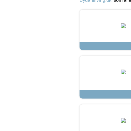
Bydahlliving.dk
, som alle