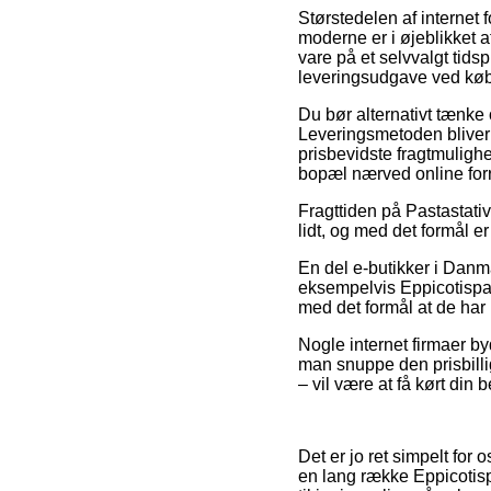
Størstedelen af internet 
moderne er i øjeblikket a
vare på et selvvalgt tid
leveringsudgave ved køb 
Du bør alternativt tænke o
Leveringsmetoden bliver 
prisbevidste fragtmulighe
bopæl nærved online forr
Fragttiden på Pastastativ
lidt, og med det formål e
En del e-butikker i Dan
eksempelvis Eppicotispai 
med det formål at de har u
Nogle internet firmaer byd
man snuppe den prisbilli
– vil være at få kørt din b
Det er jo ret simpelt for 
en lang række Eppicotisp