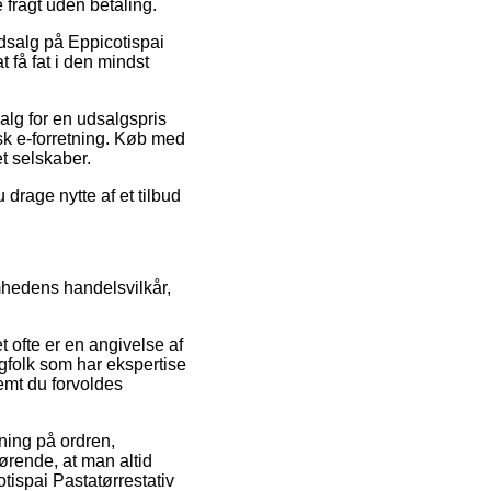
 fragt uden betaling.
udsalg på Eppicotispai
 få fat i den mindst
salg for en udsalgspris
sk e-forretning. Køb med
et selskaber.
 drage nytte af et tilbud
mhedens handelsvilkår,
t ofte er en angivelse af
agfolk som har ekspertise
emt du forvoldes
kning på ordren,
ørende, at man altid
tispai Pastatørrestativ