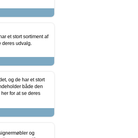
ar et stort sortiment af
e deres udvalg.
t, og de har et stort
 indeholder både den
 her for at se deres
esignermøbler og