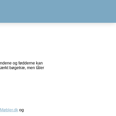
 Pindene og fødderne kan
 stærkt bøgetræ, men tåler
øbler.dk
og