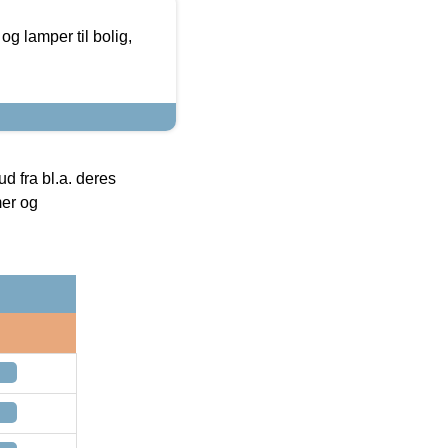
g lamper til bolig,
 fra bl.a. deres
mer og