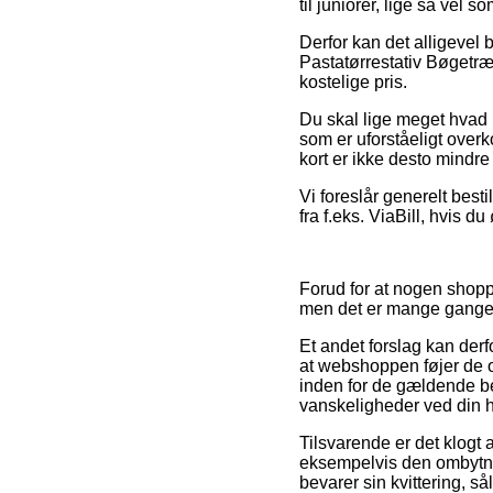
til juniorer, lige så vel
Derfor kan det alligevel 
Pastatørrestativ Bøgetræ 
kostelige pris.
Du skal lige meget hvad i
som er uforståeligt over
kort er ikke desto mindre
Vi foreslår generelt besti
fra f.eks. ViaBill, hvis d
Forud for at nogen shopp
men det er mange gange 
Et andet forslag kan derfo
at webshoppen føjer de op
inden for de gældende be
vanskeligheder ved din 
Tilsvarende er det klogt 
eksempelvis den ombytnin
bevarer sin kvittering, s