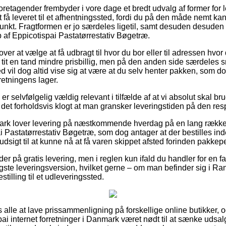
foretagender frembyder i vore dage et bredt udvalg af former for 
t få leveret til et afhentningssted, fordi du på den måde nemt k
spunkt. Fragtformen er jo særdeles ligetil, samt desuden desuden
af Eppicotispai Pastatørrestativ Bøgetræ.
ver at vælge at få udbragt til hvor du bor eller til adressen hvor
tit en tand mindre prisbillig, men på den anden side særdeles s
d vil dog altid vise sig at være at du selv henter pakken, som dog
etningens lager.
 er selvfølgelig vældig relevant i tilfælde af at vi absolut skal b
r det forholdsvis klogt at man gransker leveringstiden på den res
mark lover levering på næstkommende hverdag på en lang række 
Pastatørrestativ Bøgetræ, som dog antager at der bestilles inde
dsigt til at kunne nå at få varen skippet afsted forinden pakkeper
er på gratis levering, men i reglen kun ifald du handler for en fas
gste leveringsversion, hvilket gerne – om man befinder sig i Ran
estilling til et udleveringssted.
os alle at lave prissammenligning på forskellige online butikker, 
ai internet forretninger i Danmark været nødt til at sænke udsa