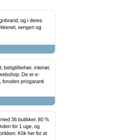
nbrand, og i deres
køkkenet, sengen og
boligtilbehør, interiør,
 webshop. De er e-
 foruden prisgaranti
ed 36 butikker. 80 %
nden for 1 uge, og
ikken. Klik her for at