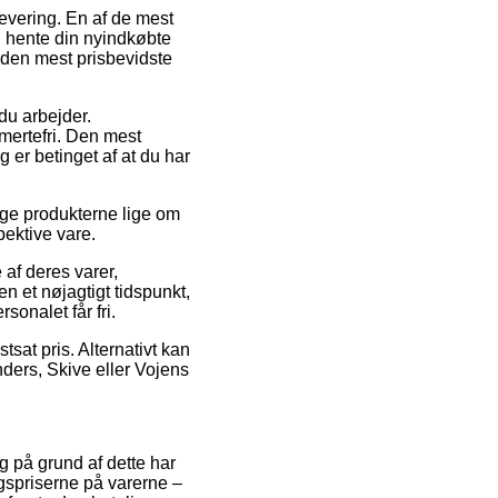
levering. En af de mest
an hente din nyindkøbte
 den mest prisbevidste
 du arbejder.
mertefri. Den mest
 er betinget af at du har
ruge produkterne lige om
pektive vare.
af deres varer,
n et nøjagtigt tidspunkt,
sonalet får fri.
tsat pris. Alternativt kan
ders, Skive eller Vojens
og på grund af dette har
lgspriserne på varerne –