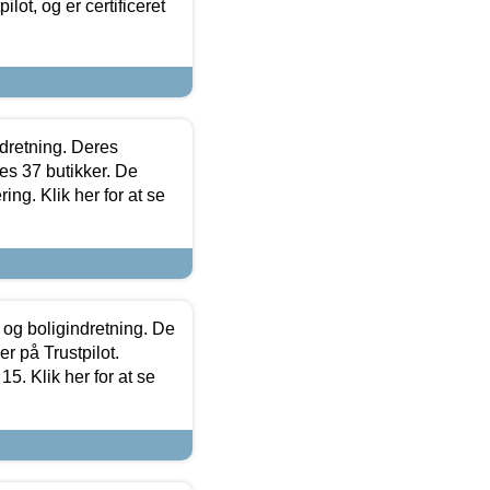
lot, og er certificeret
ndretning. Deres
s 37 butikker. De
ing. Klik her for at se
 og boligindretning. De
r på Trustpilot.
5. Klik her for at se