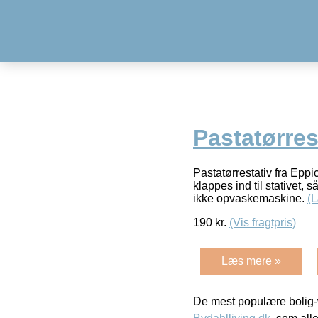
Pastatørre
Pastatørrestativ fra Epp
klappes ind til stativet, 
ikke opvaskemaskine.
(
190
kr.
(Vis fragtpris)
Læs mere »
De mest populære bolig-