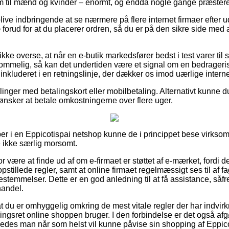
 som til mænd og kvinder – enormt, og endda nogle gange præstere
blive indbringende at se nærmere på flere internet firmaer efter 
forud for at du placerer ordren, så du er på den sikre side med at
kke overse, at når en e-butik markedsfører bedst i test varer til 
kommelig, så kan det undertiden være et signal om en bedrageri
 inkluderet i en retningslinje, der dækker os imod uærlige intern
llinger med betalingskort eller mobilbetaling. Alternativt kunne du
u ønsker at betale omkostningerne over flere uger.
er i en Eppicotispai netshop kunne de i princippet bese virkso
ikke særlig morsomt.
r være at finde ud af om e-firmaet er støttet af e-mærket, fordi de
stillede regler, samt at online firmaet regelmæssigt ses til af f
stemmelser. Dette er en god anledning til at få assistance, såfr
handel.
at du er omhyggelig omkring de mest vitale regler der har indvir
gsret online shoppen bruger. I den forbindelse er det også afg
åledes man når som helst vil kunne påvise sin shopping af Eppico