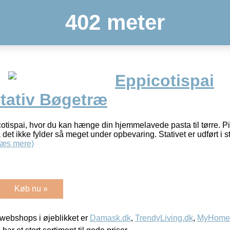
402 meter
Eppicotispai
stativ Bøgetræ
icotispai, hvor du kan hænge din hjemmelavede pasta til tørre.
så det ikke fylder så meget under opbevaring. Stativet er udført i
Læs mere)
Køb nu »
webshops i øjeblikket er
Damask.dk
,
TrendyLiving.dk
,
MyHomeM