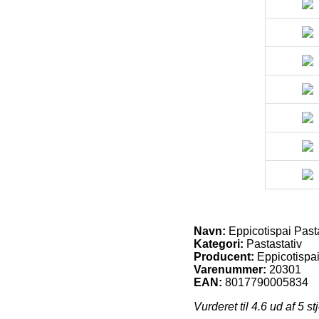
Navn:
Eppicotispai Past
Kategori:
Pastastativ
Producent:
Eppicotispa
Varenummer:
20301
EAN:
8017790005834
Vurderet til
4.6
ud af 5 st