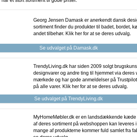
 har et stort sortiment til gode priser.
Georg Jensen Damask er anerkendt dansk desig
sortiment finder du produkter til badet, bordet, 
andet tilbehør. Klik her for at se deres udvalg.
Se udvalget på Damask.dk
TrendyLiving.dk har siden 2009 solgt brugskunst, 
designvarer og andre ting til hjemmet via deres
mærkede og har gode anmeldelser på Trustpilot,
på alle varer. Klik her for at se deres udvalg.
Se udvalget på TrendyLiving.dk
MyHomeMøbler.dk er en landsdækkende kæde m
af deres sortiment på webshoppen kan leveres i
mange af produkterne kommer fuld samlet fra fabr