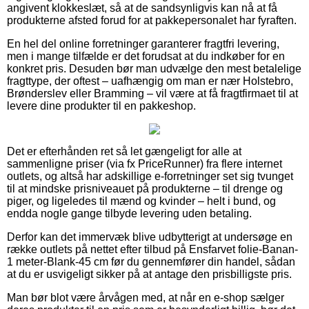
angivent klokkeslæt, så at de sandsynligvis kan nå at få
produkterne afsted forud for at pakkepersonalet har fyraften.
En hel del online forretninger garanterer fragtfri levering,
men i mange tilfælde er det forudsat at du indkøber for en
konkret pris. Desuden bør man udvælge den mest betalelige
fragttype, der oftest – uafhængig om man er nær Holstebro,
Brønderslev eller Bramming – vil være at få fragtfirmaet til at
levere dine produkter til en pakkeshop.
Det er efterhånden ret så let gængeligt for alle at
sammenligne priser (via fx PriceRunner) fra flere internet
outlets, og altså har adskillige e-forretninger set sig tvunget
til at mindske prisniveauet på produkterne – til drenge og
piger, og ligeledes til mænd og kvinder – helt i bund, og
endda nogle gange tilbyde levering uden betaling.
Derfor kan det immervæk blive udbytterigt at undersøge en
række outlets på nettet efter tilbud på Ensfarvet folie-Banan-
1 meter-Blank-45 cm før du gennemfører din handel, sådan
at du er usvigeligt sikker på at antage den prisbilligste pris.
Man bør blot være årvågen med, at når en e-shop sælger