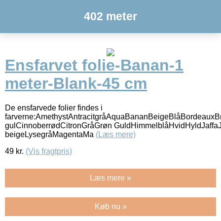
402 meter
Ensfarvet folie-Banan-1
meter-Blank-45 cm
De ensfarvede folier findes i
farverne:AmethystAntracitgråAquaBananBeigeBlåBordeauxB
gulCinnoberrødCitronGråGrøn GuldHimmelblåHvidHyldJaff
beigeLysegråMagentaMa
(Læs mere)
49
kr.
(Vis fragtpris)
Læs mere »
Køb nu »