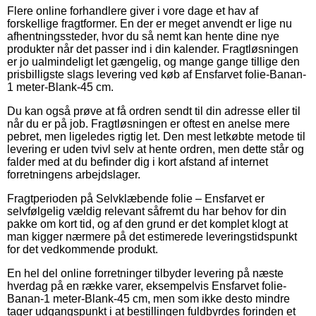
Flere online forhandlere giver i vore dage et hav af
forskellige fragtformer. En der er meget anvendt er lige nu
afhentningssteder, hvor du så nemt kan hente dine nye
produkter når det passer ind i din kalender. Fragtløsningen
er jo ualmindeligt let gængelig, og mange gange tillige den
prisbilligste slags levering ved køb af Ensfarvet folie-Banan-
1 meter-Blank-45 cm.
Du kan også prøve at få ordren sendt til din adresse eller til
når du er på job. Fragtløsningen er oftest en anelse mere
pebret, men ligeledes rigtig let. Den mest letkøbte metode til
levering er uden tvivl selv at hente ordren, men dette står og
falder med at du befinder dig i kort afstand af internet
forretningens arbejdslager.
Fragtperioden på Selvklæbende folie – Ensfarvet er
selvfølgelig vældig relevant såfremt du har behov for din
pakke om kort tid, og af den grund er det komplet klogt at
man kigger nærmere på det estimerede leveringstidspunkt
for det vedkommende produkt.
En hel del online forretninger tilbyder levering på næste
hverdag på en række varer, eksempelvis Ensfarvet folie-
Banan-1 meter-Blank-45 cm, men som ikke desto mindre
tager udgangspunkt i at bestillingen fuldbyrdes forinden et