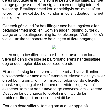
deres produkter til en pris som er besynderligt billig, bør det
mange gange være et faresignal om en uoprigtig internet
webshop. Betalinger med kort er heldigvis omfavnet af en
forordning, hvilket dækker kunden imod snydagtige internet
selskaber.
Generelt går vi ind for bestillinger med betalingskort eller
betalinger med mobilen. Som en anden løsning burde du
vælge en afbetalingsordning fra for eksempel ViaBill, for så
vidt du ønsker at honorere betalingen af flere omgange.
Inden nogen bestiller hos en e-butik behøver man for at
være på den sikre side se på forhandlerens handelsaftale,
dog er det i reglen ikke super spændende.
Et andet forslag kunne være at finde ud af hvorvidt online
virksomheden er medlem af e-mærket, eftersom det typisk er
en erklæring om at online firmaet anerkender de officielle
danske regler, og at e-shoppen undertiden kigges til af
eksperter som har den nødvendige knowhow om vilkårene.
Desuden får du chance for opbakning, ifald du får
problemstillinger i processen med dit køb.
Foruden dette stiller vi forslag om at du er oppe på