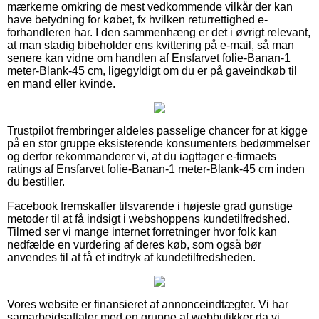
mærkerne omkring de mest vedkommende vilkår der kan
have betydning for købet, fx hvilken returrettighed e-
forhandleren har. I den sammenhæng er det i øvrigt relevant,
at man stadig bibeholder ens kvittering på e-mail, så man
senere kan vidne om handlen af Ensfarvet folie-Banan-1
meter-Blank-45 cm, ligegyldigt om du er på gaveindkøb til
en mand eller kvinde.
Trustpilot frembringer aldeles passelige chancer for at kigge
på en stor gruppe eksisterende konsumenters bedømmelser
og derfor rekommanderer vi, at du iagttager e-firmaets
ratings af Ensfarvet folie-Banan-1 meter-Blank-45 cm inden
du bestiller.
Facebook fremskaffer tilsvarende i højeste grad gunstige
metoder til at få indsigt i webshoppens kundetilfredshed.
Tilmed ser vi mange internet forretninger hvor folk kan
nedfælde en vurdering af deres køb, som også bør
anvendes til at få et indtryk af kundetilfredsheden.
Vores website er finansieret af annonceindtægter. Vi har
samarbejdsaftaler med en gruppe af webbutikker da vi