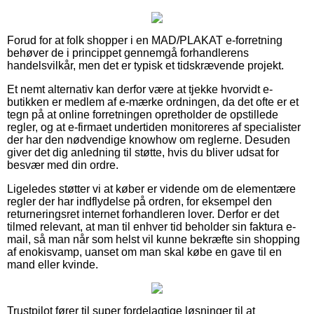
Forud for at folk shopper i en MAD/PLAKAT e-forretning
behøver de i princippet gennemgå forhandlerens
handelsvilkår, men det er typisk et tidskrævende projekt.
Et nemt alternativ kan derfor være at tjekke hvorvidt e-
butikken er medlem af e-mærke ordningen, da det ofte er et
tegn på at online forretningen opretholder de opstillede
regler, og at e-firmaet undertiden monitoreres af specialister
der har den nødvendige knowhow om reglerne. Desuden
giver det dig anledning til støtte, hvis du bliver udsat for
besvær med din ordre.
Ligeledes støtter vi at køber er vidende om de elementære
regler der har indflydelse på ordren, for eksempel den
returneringsret internet forhandleren lover. Derfor er det
tilmed relevant, at man til enhver tid beholder sin faktura e-
mail, så man når som helst vil kunne bekræfte sin shopping
af enokisvamp, uanset om man skal købe en gave til en
mand eller kvinde.
Trustpilot fører til super fordelagtige løsninger til at