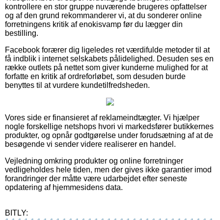
kontrollere en stor gruppe nuværende brugeres opfattelser
og af den grund rekommanderer vi, at du sonderer online
forretningens kritik af enokisvamp før du lægger din
bestilling.
Facebook forærer dig ligeledes ret værdifulde metoder til at
få indblik i internet selskabets pålidelighed. Desuden ses en
række outlets på nettet som giver kunderne mulighed for at
forfatte en kritik af ordreforløbet, som desuden burde
benyttes til at vurdere kundetilfredsheden.
Vores side er finansieret af reklameindtægter. Vi hjælper
nogle forskellige netshops hvori vi markedsfører butikkernes
produkter, og opnår godtgørelse under forudsætning af at de
besøgende vi sender videre realiserer en handel.
Vejledning omkring produkter og online forretninger
vedligeholdes hele tiden, men der gives ikke garantier imod
forandringer der måtte være udarbejdet efter seneste
opdatering af hjemmesidens data.
BITLY: