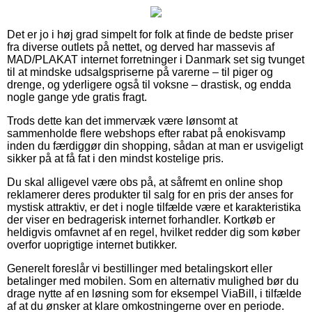
Det er jo i høj grad simpelt for folk at finde de bedste priser
fra diverse outlets på nettet, og derved har massevis af
MAD/PLAKAT internet forretninger i Danmark set sig tvunget
til at mindske udsalgspriserne på varerne – til piger og
drenge, og yderligere også til voksne – drastisk, og endda
nogle gange yde gratis fragt.
Trods dette kan det immervæk være lønsomt at
sammenholde flere webshops efter rabat på enokisvamp
inden du færdiggør din shopping, sådan at man er usvigeligt
sikker på at få fat i den mindst kostelige pris.
Du skal alligevel være obs på, at såfremt en online shop
reklamerer deres produkter til salg for en pris der anses for
mystisk attraktiv, er det i nogle tilfælde være et karakteristika
der viser en bedragerisk internet forhandler. Kortkøb er
heldigvis omfavnet af en regel, hvilket redder dig som køber
overfor uoprigtige internet butikker.
Generelt foreslår vi bestillinger med betalingskort eller
betalinger med mobilen. Som en alternativ mulighed bør du
drage nytte af en løsning som for eksempel ViaBill, i tilfælde
af at du ønsker at klare omkostningerne over en periode.