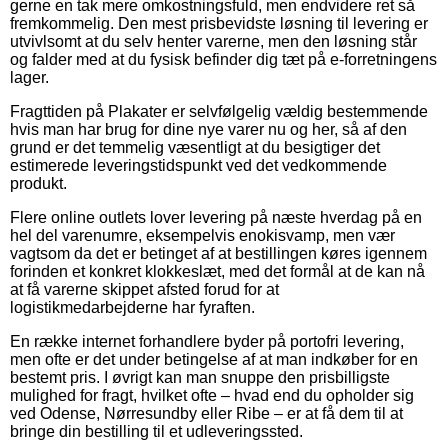
gerne en tak mere omkostningsfuld, men endvidere ret så
fremkommelig. Den mest prisbevidste løsning til levering er
utvivlsomt at du selv henter varerne, men den løsning står
og falder med at du fysisk befinder dig tæt på e-forretningens
lager.
Fragttiden på Plakater er selvfølgelig vældig bestemmende
hvis man har brug for dine nye varer nu og her, så af den
grund er det temmelig væsentligt at du besigtiger det
estimerede leveringstidspunkt ved det vedkommende
produkt.
Flere online outlets lover levering på næste hverdag på en
hel del varenumre, eksempelvis enokisvamp, men vær
vagtsom da det er betinget af at bestillingen køres igennem
forinden et konkret klokkeslæt, med det formål at de kan nå
at få varerne skippet afsted forud for at
logistikmedarbejderne har fyraften.
En række internet forhandlere byder på portofri levering,
men ofte er det under betingelse af at man indkøber for en
bestemt pris. I øvrigt kan man snuppe den prisbilligste
mulighed for fragt, hvilket ofte – hvad end du opholder sig
ved Odense, Nørresundby eller Ribe – er at få dem til at
bringe din bestilling til et udleveringssted.