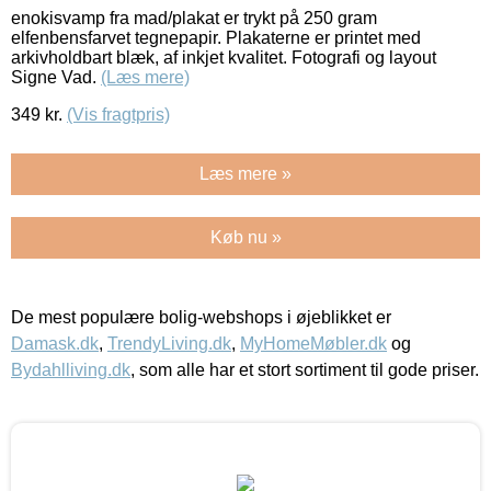
enokisvamp fra mad/plakat er trykt på 250 gram
elfenbensfarvet tegnepapir. Plakaterne er printet med
arkivholdbart blæk, af inkjet kvalitet. Fotografi og layout
Signe Vad.
(Læs mere)
349
kr.
(Vis fragtpris)
Læs mere »
Køb nu »
De mest populære bolig-webshops i øjeblikket er
Damask.dk
,
TrendyLiving.dk
,
MyHomeMøbler.dk
og
Bydahlliving.dk
, som alle har et stort sortiment til gode priser.