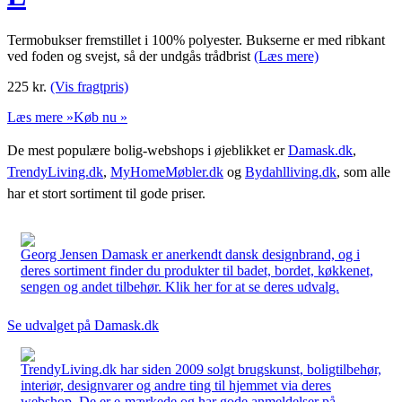
Termobukser fremstillet i 100% polyester. Bukserne er med ribkant
ved foden og svejst, så der undgås trådbrist
(Læs mere)
225
kr.
(Vis fragtpris)
Læs mere »
Køb nu »
De mest populære bolig-webshops i øjeblikket er
Damask.dk
,
TrendyLiving.dk
,
MyHomeMøbler.dk
og
Bydahlliving.dk
, som alle
har et stort sortiment til gode priser.
Georg Jensen Damask er anerkendt dansk designbrand, og i
deres sortiment finder du produkter til badet, bordet, køkkenet,
sengen og andet tilbehør. Klik her for at se deres udvalg.
Se udvalget på Damask.dk
TrendyLiving.dk har siden 2009 solgt brugskunst, boligtilbehør,
interiør, designvarer og andre ting til hjemmet via deres
webshop. De er e-mærkede og har gode anmeldelser på