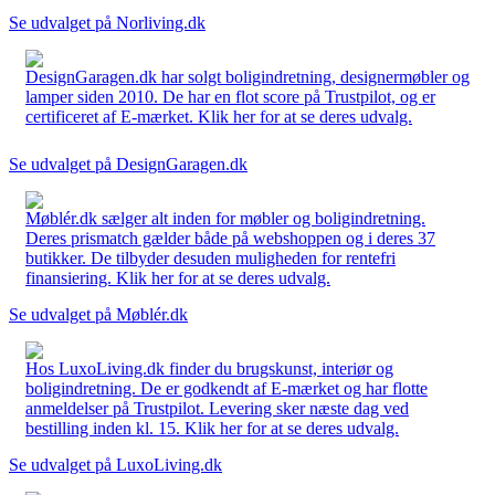
Se udvalget på Norliving.dk
DesignGaragen.dk har solgt boligindretning, designermøbler og
lamper siden 2010. De har en flot score på Trustpilot, og er
certificeret af E-mærket. Klik her for at se deres udvalg.
Se udvalget på DesignGaragen.dk
Møblér.dk sælger alt inden for møbler og boligindretning.
Deres prismatch gælder både på webshoppen og i deres 37
butikker. De tilbyder desuden muligheden for rentefri
finansiering. Klik her for at se deres udvalg.
Se udvalget på Møblér.dk
Hos LuxoLiving.dk finder du brugskunst, interiør og
boligindretning. De er godkendt af E-mærket og har flotte
anmeldelser på Trustpilot. Levering sker næste dag ved
bestilling inden kl. 15. Klik her for at se deres udvalg.
Se udvalget på LuxoLiving.dk