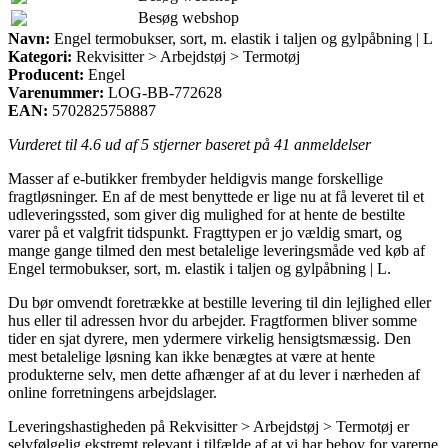
Besøg webshop
Navn:
Engel termobukser, sort, m. elastik i taljen og gylpåbning | L
Kategori:
Rekvisitter > Arbejdstøj > Termotøj
Producent:
Engel
Varenummer:
LOG-BB-772628
EAN:
5702825758887
Vurderet til
4.6
ud af 5 stjerner baseret på
41
anmeldelser
Masser af e-butikker frembyder heldigvis mange forskellige
fragtløsninger. En af de mest benyttede er lige nu at få leveret til et
udleveringssted, som giver dig mulighed for at hente de bestilte
varer på et valgfrit tidspunkt. Fragttypen er jo vældig smart, og
mange gange tilmed den mest betalelige leveringsmåde ved køb af
Engel termobukser, sort, m. elastik i taljen og gylpåbning | L.
Du bør omvendt foretrække at bestille levering til din lejlighed eller
hus eller til adressen hvor du arbejder. Fragtformen bliver somme
tider en sjat dyrere, men ydermere virkelig hensigtsmæssig. Den
mest betalelige løsning kan ikke benægtes at være at hente
produkterne selv, men dette afhænger af at du lever i nærheden af
online forretningens arbejdslager.
Leveringshastigheden på Rekvisitter > Arbejdstøj > Termotøj er
selvfølgelig ekstremt relevant i tilfælde af at vi har behov for varerne