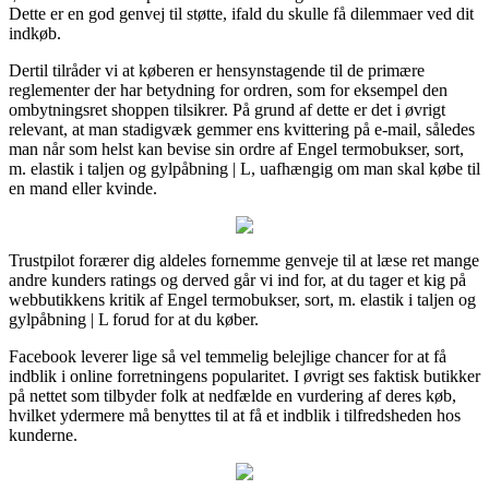
Dette er en god genvej til støtte, ifald du skulle få dilemmaer ved dit
indkøb.
Dertil tilråder vi at køberen er hensynstagende til de primære
reglementer der har betydning for ordren, som for eksempel den
ombytningsret shoppen tilsikrer. På grund af dette er det i øvrigt
relevant, at man stadigvæk gemmer ens kvittering på e-mail, således
man når som helst kan bevise sin ordre af Engel termobukser, sort,
m. elastik i taljen og gylpåbning | L, uafhængig om man skal købe til
en mand eller kvinde.
Trustpilot forærer dig aldeles fornemme genveje til at læse ret mange
andre kunders ratings og derved går vi ind for, at du tager et kig på
webbutikkens kritik af Engel termobukser, sort, m. elastik i taljen og
gylpåbning | L forud for at du køber.
Facebook leverer lige så vel temmelig belejlige chancer for at få
indblik i online forretningens popularitet. I øvrigt ses faktisk butikker
på nettet som tilbyder folk at nedfælde en vurdering af deres køb,
hvilket ydermere må benyttes til at få et indblik i tilfredsheden hos
kunderne.