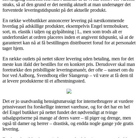
straks, så af den grund er det nemlig aktuelt at man undersøger det
forventede leveringstidspunkt på det aktuelle produkt.
En række webbutikker annoncerer levering på næstkommende
hverdag på adskillige produkter, eksempelvis Engel termobukser,
sort, m. elastik i taljen og gylpåbning | L, men som trods alt er
underforstået at ordren placeres inden et angivent tidspunkt, så at de
garanteret kan nå at få bestillingen distribueret forud for at personalet
tager hjem.
En række outlets på nettet sikrer levering uden betaling, men for det
meste kun ifald der bestilles for en konkret pris. Derudover skal man
foretrække den prisbilligste leveringsmanér, der ofte – uanset om du
bor ved Aalborg, Svendborg eller Slangerup – vil være at få dem til
at levere produkterne til et afhentningssted.
Det er jo usædvanlig hensigtsmæssigt for internetbrugere at vurdere
prisniveauet fra forskellige internet varehuse, og for det har en hel
del Engel butikker på nettet fundet det nødvendigt at tvinge
udsalgspriserne på mange af deres varer – til piger og drenge, men
også til damer og herrer – drastisk, og endda nogle gange yde gratis
levering.