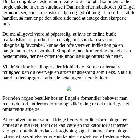
Det kan dog ikke desto mindre være fordelagtigt at sammenholde
nogle enkelte internet varehuse i Danmark efter rabatkoder på Engel
termobukser, sort, m. elastik i taljen og gylpåbning | L forud for at du
handler, så man er på den sikre side med at antage den skarpeste
pris.
Du må alligevel være så påpasselig, at hvis en online butik
markedsfører et produkt for en salgspris som kan ses som
ubegribelig favorabel, kunne det ofte være en indikation på en
uægte internet virksomhed. Shopping med kort er dog en del af en
bestemmelse, der beskytter folk imod uærlige outlets på nettet.
Vi tilråder kortbestillinger eller MobilePay. Som en alternativ
mulighed kan du overveje en afbetalingsløsning som f.eks. ViaBill,
når du efterspørger at afbetale betalingen i flere bidder.
Forinden nogen bestiller hos en Engel e-forhandler behøver man
reelt tyde forhandlerens forretningsvilkår, dog er det naturligvis et
omfattende arbejde.
Alternativet kunne være at kigge hvorvidt online forretningen er
støttet af e-mærket, fordi det kan være en indikator for at internet
shoppen opretholder dansk lovgivning, og at internet forretningen
løbende tilses af eksperter som kender de gældende bestemmelser.