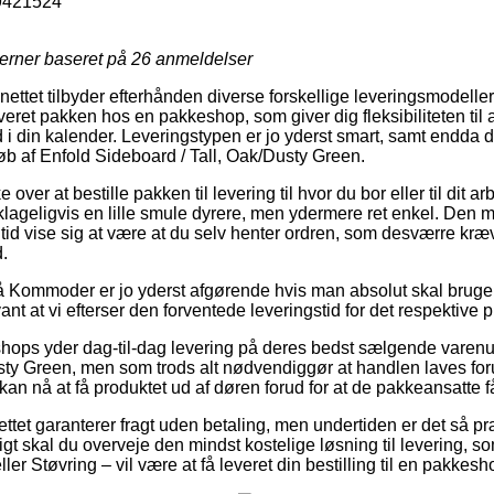
9421524
jerner baseret på
26
anmeldelser
nettet tilbyder efterhånden diverse forskellige leveringsmodell
leveret pakken hos en pakkeshop, som giver dig fleksibiliteten til 
 i din kalender. Leveringstypen er jo yderst smart, samt endda 
køb af Enfold Sideboard / Tall, Oak/Dusty Green.
ver at bestille pakken til levering til hvor du bor eller til dit a
ageligvis en lille smule dyrere, men ydermere ret enkel. Den m
tid vise sig at være at du selv henter ordren, som desværre kræv
.
 Kommoder er jo yderst afgørende hvis man absolut skal bruge o
ant at vi efterser den forventede leveringstid for det respektive 
 shops yder dag-til-dag levering på deres bedst sælgende vare
sty Green, men som trods alt nødvendiggør at handlen laves forud
an nå at få produktet ud af døren forud for at de pakkeansatte får
ettet garanterer fragt uden betaling, men undertiden er det så 
rigt skal du overveje den mindst kostelige løsning til levering, s
er Støvring – vil være at få leveret din bestilling til en pakkesh