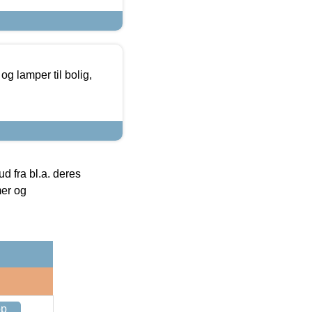
g lamper til bolig,
 fra bl.a. deres
mer og
op