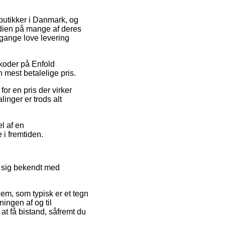
t butikker i Danmark, og
dien på mange af deres
 gange love levering
tkoder på Enfold
 mest betalelige pris.
or en pris der virker
inger er trods alt
l af en
 i fremtiden.
e sig bekendt med
m, som typisk er et tegn
ingen af og til
at få bistand, såfremt du