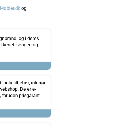
øbler.dk
og
nbrand, og i deres
køkkenet, sengen og
boligtilbehør, interiør,
 webshop. De er e-
 foruden prisgaranti