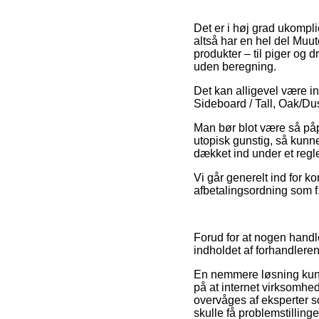
Det er i høj grad ukomplic
altså har en hel del Mu
produkter – til piger og 
uden beregning.
Det kan alligevel være i
Sideboard / Tall, Oak/Dus
Man bør blot være så påpa
utopisk gunstig, så kunn
dækket ind under et regl
Vi går generelt ind for 
afbetalingsordning som f.
Forud for at nogen handl
indholdet af forhandlerens
En nemmere løsning kunn
på at internet virksomhe
overvåges af eksperter so
skulle få problemstillinge