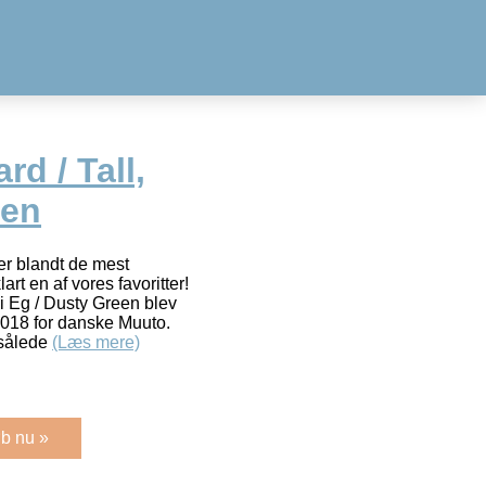
d / Tall,
een
r blandt de mest
art en af vores favoritter!
t i Eg / Dusty Green blev
2018 for danske Muuto.
 sålede
(Læs mere)
b nu »