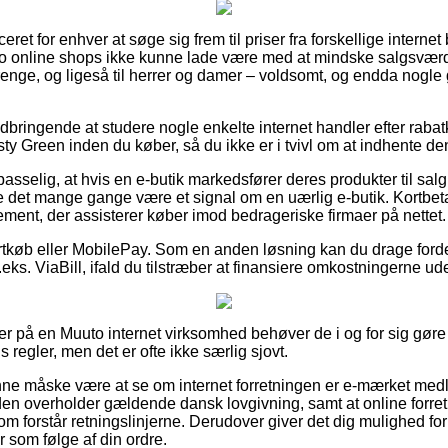
eret for enhver at søge sig frem til priser fra forskellige interne
uto online shops ikke kunne lade være med at mindske salgsvær
drenge, og ligeså til herrer og damer – voldsomt, og endda nogle
ndbringende at studere nogle enkelte internet handler efter raba
ty Green inden du køber, så du ikke er i tvivl om at indhente den
sselig, at hvis en e-butik markedsfører deres produkter til salg f
e det mange gange være et signal om en uærlig e-butik. Kortbetal
ement, der assisterer køber imod bedrageriske firmaer på nettet.
kortkøb eller MobilePay. Som en anden løsning kan du drage forde
eks. ViaBill, ifald du tilstræber at finansiere omkostningerne ude
er på en Muuto internet virksomhed behøver de i og for sig gør
 regler, men det er ofte ikke særlig sjovt.
e måske være at se om internet forretningen er e-mærket medle
den overholder gældende dansk lovgivning, samt at online forretn
m forstår retningslinjerne. Derudover giver det dig mulighed for 
r som følge af din ordre.