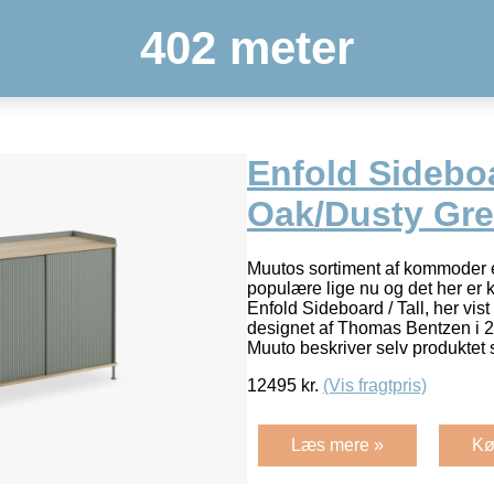
402 meter
Enfold Sideboar
Oak/Dusty Gr
Muutos sortiment af kommoder e
populære lige nu og det her er kl
Enfold Sideboard / Tall, her vis
designet af Thomas Bentzen i 
Muuto beskriver selv produktet
12495
kr.
(Vis fragtpris)
Læs mere »
Kø