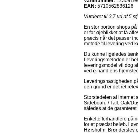
Varenummer:
1230919
EAN:
5710562836126
Vurderet til
3.7
ud af 5 st
En stor portion shops på 
er for øjeblikket at få af
præcis når det passer ind
metode til levering ved 
Du kunne ligeledes tænke o
Leveringsmetoden er bekl
leveringsmodel vil dog al
ved e-handlens hjemsted
Leveringshastigheden på
den grund er det ret relev
Størstedelen af internet
Sideboard / Tall, Oak/Du
således at de garanteret k
Enkelte forhandlere på n
for et præcist beløb. I øv
Hørsholm, Brønderslev ell