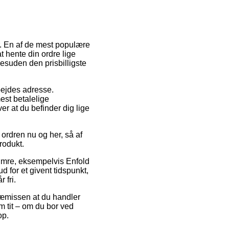
er. En af de mest populære
at hente din ordre lige
desuden den prisbilligste
rbejdes adresse.
est betalelige
er at du befinder dig lige
rdren nu og her, så af
produkt.
numre, eksempelvis Enfold
 for et givent tidspunkt,
 fri.
præmissen at du handler
om tit – om du bor ved
op.