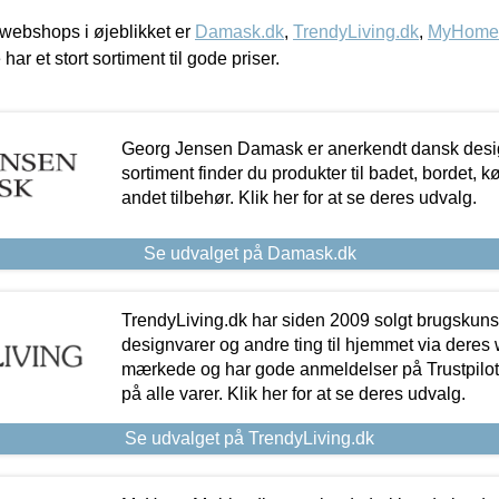
webshops i øjeblikket er
Damask.dk
,
TrendyLiving.dk
,
MyHomeM
 har et stort sortiment til gode priser.
Georg Jensen Damask er anerkendt dansk desig
sortiment finder du produkter til badet, bordet, 
andet tilbehør. Klik her for at se deres udvalg.
Se udvalget på Damask.dk
TrendyLiving.dk har siden 2009 solgt brugskunst, 
designvarer og andre ting til hjemmet via deres
mærkede og har gode anmeldelser på Trustpilot,
på alle varer. Klik her for at se deres udvalg.
Se udvalget på TrendyLiving.dk