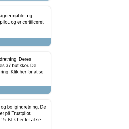
esignermøbler og
lot, og er certificeret
ndretning. Deres
s 37 butikker. De
ing. Klik her for at se
 og boligindretning. De
r på Trustpilot.
5. Klik her for at se