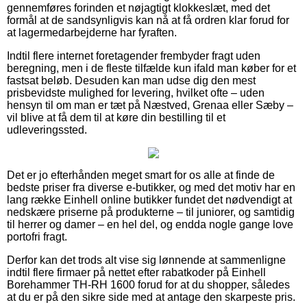
gennemføres forinden et nøjagtigt klokkeslæt, med det
formål at de sandsynligvis kan nå at få ordren klar forud for
at lagermedarbejderne har fyraften.
Indtil flere internet foretagender frembyder fragt uden
beregning, men i de fleste tilfælde kun ifald man køber for et
fastsat beløb. Desuden kan man udse dig den mest
prisbevidste mulighed for levering, hvilket ofte – uden
hensyn til om man er tæt på Næstved, Grenaa eller Sæby –
vil blive at få dem til at køre din bestilling til et
udleveringssted.
Det er jo efterhånden meget smart for os alle at finde de
bedste priser fra diverse e-butikker, og med det motiv har en
lang række Einhell online butikker fundet det nødvendigt at
nedskære priserne på produkterne – til juniorer, og samtidig
til herrer og damer – en hel del, og endda nogle gange love
portofri fragt.
Derfor kan det trods alt vise sig lønnende at sammenligne
indtil flere firmaer på nettet efter rabatkoder på Einhell
Borehammer TH-RH 1600 forud for at du shopper, således
at du er på den sikre side med at antage den skarpeste pris.