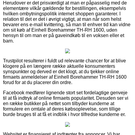
Herudover er det prisværdigt at man er påpasselig med de
elementære vilkår gældende for bestillingen, eksempelvis
hvilken ombytningspolitik internet shoppen garanterer. I
relation til det er det i øvrigt vigtigt, at man når som helst
bevarer ens e-mail kvittering, så man til enhver tid kan vidne
om sit køb af Einhell Borehammer TH-RH 1600, uden
hensyn til om man er på gaveindkøb til en voksen eller et
barn.
Trustpilot resulterer i fuldt ud relevante chancer for at blive
klogere på en længere række aktuelle konsumenters
synspunkter og derved er det klogt, at du tjekker online
firmaets anmeldelser af Einhell Borehammer TH-RH 1600
forud for at du placerer din ordre.
Facebook medfører lignende stort set fordelagtige genveje
til at få indtryk af online firmaets popularitet. Desuden ser vi
en række butikker på nettet som tilbyder kunderne at
formulere en omtale af deres købsoplevelse, som tillige
burde bruges til at få et indblik i hvor tilfredse kunderne er.
Websitet er finansieret af indtægter fra annoncer. Vi har