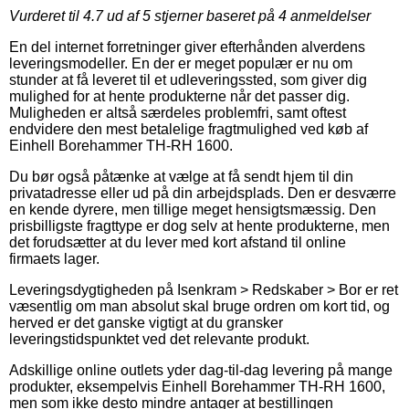
Vurderet til
4.7
ud af 5 stjerner baseret på
4
anmeldelser
En del internet forretninger giver efterhånden alverdens
leveringsmodeller. En der er meget populær er nu om
stunder at få leveret til et udleveringssted, som giver dig
mulighed for at hente produkterne når det passer dig.
Muligheden er altså særdeles problemfri, samt oftest
endvidere den mest betalelige fragtmulighed ved køb af
Einhell Borehammer TH-RH 1600.
Du bør også påtænke at vælge at få sendt hjem til din
privatadresse eller ud på din arbejdsplads. Den er desværre
en kende dyrere, men tillige meget hensigtsmæssig. Den
prisbilligste fragttype er dog selv at hente produkterne, men
det forudsætter at du lever med kort afstand til online
firmaets lager.
Leveringsdygtigheden på Isenkram > Redskaber > Bor er ret
væsentlig om man absolut skal bruge ordren om kort tid, og
herved er det ganske vigtigt at du gransker
leveringstidspunktet ved det relevante produkt.
Adskillige online outlets yder dag-til-dag levering på mange
produkter, eksempelvis Einhell Borehammer TH-RH 1600,
men som ikke desto mindre antager at bestillingen