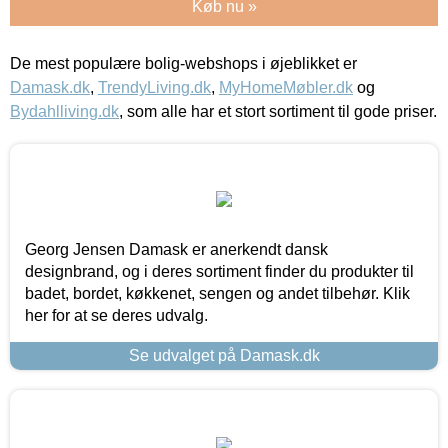
Køb nu »
De mest populære bolig-webshops i øjeblikket er
Damask.dk
,
TrendyLiving.dk
,
MyHomeMøbler.dk
og
Bydahlliving.dk
, som alle har et stort sortiment til gode priser.
Georg Jensen Damask er anerkendt dansk
designbrand, og i deres sortiment finder du produkter til
badet, bordet, køkkenet, sengen og andet tilbehør. Klik
her for at se deres udvalg.
Se udvalget på Damask.dk