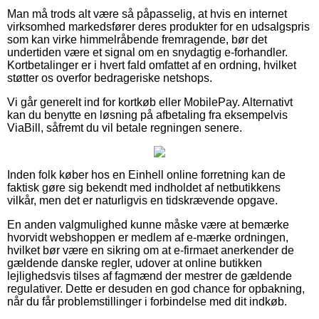
Man må trods alt være så påpasselig, at hvis en internet
virksomhed markedsfører deres produkter for en udsalgspris
som kan virke himmelråbende fremragende, bør det
undertiden være et signal om en snydagtig e-forhandler.
Kortbetalinger er i hvert fald omfattet af en ordning, hvilket
støtter os overfor bedrageriske netshops.
Vi går generelt ind for kortkøb eller MobilePay. Alternativt
kan du benytte en løsning på afbetaling fra eksempelvis
ViaBill, såfremt du vil betale regningen senere.
Inden folk køber hos en Einhell online forretning kan de
faktisk gøre sig bekendt med indholdet af netbutikkens
vilkår, men det er naturligvis en tidskrævende opgave.
En anden valgmulighed kunne måske være at bemærke
hvorvidt webshoppen er medlem af e-mærke ordningen,
hvilket bør være en sikring om at e-firmaet anerkender de
gældende danske regler, udover at online butikken
lejlighedsvis tilses af fagmænd der mestrer de gældende
regulativer. Dette er desuden en god chance for opbakning,
når du får problemstillinger i forbindelse med dit indkøb.