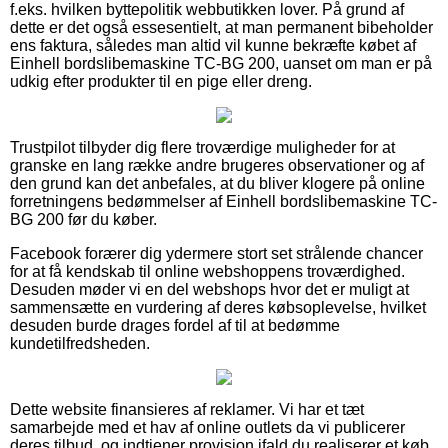
f.eks. hvilken byttepolitik webbutikken lover. På grund af
dette er det også essesentielt, at man permanent bibeholder
ens faktura, således man altid vil kunne bekræfte købet af
Einhell bordslibemaskine TC-BG 200, uanset om man er på
udkig efter produkter til en pige eller dreng.
Trustpilot tilbyder dig flere troværdige muligheder for at
granske en lang række andre brugeres observationer og af
den grund kan det anbefales, at du bliver klogere på online
forretningens bedømmelser af Einhell bordslibemaskine TC-
BG 200 før du køber.
Facebook forærer dig ydermere stort set strålende chancer
for at få kendskab til online webshoppens troværdighed.
Desuden møder vi en del webshops hvor det er muligt at
sammensætte en vurdering af deres købsoplevelse, hvilket
desuden burde drages fordel af til at bedømme
kundetilfredsheden.
Dette website finansieres af reklamer. Vi har et tæt
samarbejde med et hav af online outlets da vi publicerer
deres tilbud, og indtjener provision ifald du realiserer et køb.