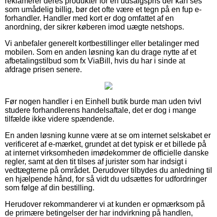
reklamerer deres produkter for en udsalgspris der kan ses
som umådelig billig, bør det ofte være et tegn på en fup e-
forhandler. Handler med kort er dog omfattet af en
anordning, der sikrer køberen imod uægte netshops.
Vi anbefaler generelt kortbestillinger eller betalinger med
mobilen. Som en anden løsning kan du drage nytte af et
afbetalingstilbud som fx ViaBill, hvis du har i sinde at
afdrage prisen senere.
Før nogen handler i en Einhell butik burde man uden tvivl
studere forhandlerens handelsaftale, det er dog i mange
tilfælde ikke videre spændende.
En anden løsning kunne være at se om internet selskabet er
verificeret af e-mærket, grundet at det typisk er et billede på
at internet virksomheden imødekommer de officielle danske
regler, samt at den tit tilses af jurister som har indsigt i
vedtægterne på området. Derudover tilbydes du anledning til
en hjælpende hånd, for så vidt du udsættes for udfordringer
som følge af din bestilling.
Herudover rekommanderer vi at kunden er opmærksom på
de primære betingelser der har indvirkning på handlen,