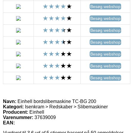
Besøg webshop
Besøg webshop
Besøg webshop
Besøg webshop
Besøg webshop
Besøg webshop
Besøg webshop
Navn:
Einhell bordslibemaskine TC-BG 200
Kategori:
Isenkram > Redskaber > Slibemaskiner
Producent:
Einhell
Varenummer:
37639009
EAN:
Vurderet til
3.6
ud af 5 stjerner baseret på
50
anmeldelser