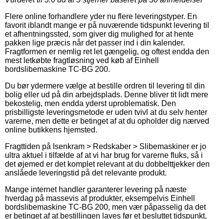
Flere online forhandlere yder nu flere leveringstyper. En
favorit iblandt mange er på nuværende tidspunkt levering til
et afhentningssted, som giver dig mulighed for at hente
pakken lige præcis når det passer ind i din kalender.
Fragtformen er nemlig ret let gængelig, og oftest endda den
mest letkøbte fragtløsning ved køb af Einhell
bordslibemaskine TC-BG 200.
Du bør ydermere vælge at bestille ordren til levering til din
bolig eller ud på din arbejdsplads. Denne bliver tit lidt mere
bekostelig, men endda yderst uproblematisk. Den
prisbilligste leveringsmetode er uden tvivl at du selv henter
varerne, men dette er betinget af at du opholder dig nærved
online butikkens hjemsted.
Fragttiden på Isenkram > Redskaber > Slibemaskiner er jo
ultra aktuel i tilfælde af at vi har brug for varerne fluks, så i
det øjemed er det komplet relevant at du dobbelttjekker den
anslåede leveringstid på det relevante produkt.
Mange internet handler garanterer levering på næste
hverdag på massevis af produkter, eksempelvis Einhell
bordslibemaskine TC-BG 200, men vær påpasselig da det
er betinget af at bestillingen laves før et besluttet tidspunkt,