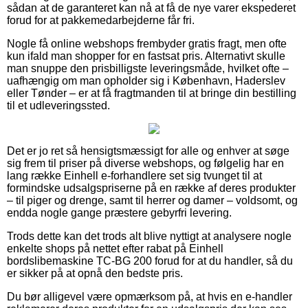
sådan at de garanteret kan nå at få de nye varer ekspederet
forud for at pakkemedarbejderne får fri.
Nogle få online webshops frembyder gratis fragt, men ofte
kun ifald man shopper for en fastsat pris. Alternativt skulle
man snuppe den prisbilligste leveringsmåde, hvilket ofte –
uafhængig om man opholder sig i København, Haderslev
eller Tønder – er at få fragtmanden til at bringe din bestilling
til et udleveringssted.
Det er jo ret så hensigtsmæssigt for alle og enhver at søge
sig frem til priser på diverse webshops, og følgelig har en
lang række Einhell e-forhandlere set sig tvunget til at
formindske udsalgspriserne på en række af deres produkter
– til piger og drenge, samt til herrer og damer – voldsomt, og
endda nogle gange præstere gebyrfri levering.
Trods dette kan det trods alt blive nyttigt at analysere nogle
enkelte shops på nettet efter rabat på Einhell
bordslibemaskine TC-BG 200 forud for at du handler, så du
er sikker på at opnå den bedste pris.
Du bør alligevel være opmærksom på, at hvis en e-handler