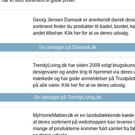
 har et stort sortiment til gode priser.
Georg Jensen Damask er anerkendt dansk desig
sortiment finder du produkter til badet, bordet, 
andet tilbehør. Klik her for at se deres udvalg.
Se udvalget på Damask.dk
TrendyLiving.dk har siden 2009 solgt brugskunst, 
designvarer og andre ting til hjemmet via deres
mærkede og har gode anmeldelser på Trustpilot,
på alle varer. Klik her for at se deres udvalg.
Se udvalget på TrendyLiving.dk
MyHomeMøbler.dk er en landsdækkende kæde m
af deres sortiment på webshoppen kan leveres i
mange af produkterne kommer fuld samlet fra fabr