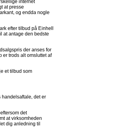
skellige internet
gt at presse
markant, og endda nogle
rk efter tilbud på Einhell
il at antage den bedste
udsalgspris der anses for
 er trods alt omsluttet af
je et tilbud som
 handelsaftale, det er
eftersom det
amt at virksomheden
et dig anledning til