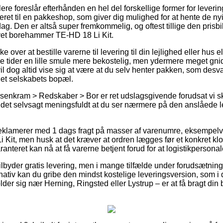
re foreslår efterhånden en hel del forskellige former for leveri
veret til en pakkeshop, som giver dig mulighed for at hente de n
dag. Den er altså super fremkommelig, og oftest tillige den prisbi
evet borehammer TE-HD 18 Li Kit.
over at bestille varerne til levering til din lejlighed eller hus ell
e tider en lille smule mere bekostelig, men ydermere meget gni
il dog altid vise sig at være at du selv henter pakken, som desv
rnet selskabets bopæl.
Isenkram > Redskaber > Bor er ret udslagsgivende forudsat vi s
et selvsagt meningsfuldt at du ser nærmere på den anslåede le
 reklamerer med 1 dags fragt på masser af varenumre, eksempelvi
it, men husk at det kræver at ordren lægges før et konkret kl
anteret kan nå at få varerne betjent forud for at logistikpersonale
ilbyder gratis levering, men i mange tilfælde under forudsætning
ativ kan du gribe den mindst kostelige leveringsversion, som i d
 sig nær Herning, Ringsted eller Lystrup – er at få bragt din bes