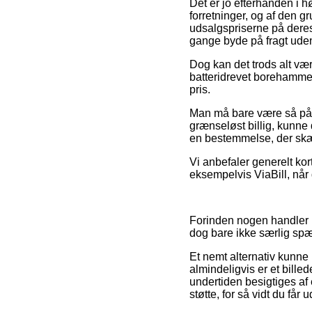
Det er jo efterhånden i h
forretninger, og af den g
udsalgspriserne på deres
gange byde på fragt ude
Dog kan det trods alt vær
batteridrevet borehammer 
pris.
Man må bare være så påvag
grænseløst billig, kunne d
en bestemmelse, der skæ
Vi anbefaler generelt kor
eksempelvis ViaBill, når
Forinden nogen handler p
dog bare ikke særlig sp
Et nemt alternativ kunn
almindeligvis er et bill
undertiden besigtiges af 
støtte, for så vidt du får 