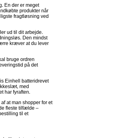
ng. En der er meget
yindkøbte produkter når
lligste fragtløsning ved
er ud til dit arbejde.
dningsløs. Den mindst
ærre kræver at du lever
kal bruge ordren
veringstid på det
s Einhell batteridrevet
okkeslæt, med
t har fyraften.
 af at man shopper for et
e fleste tilfælde –
tilling til et