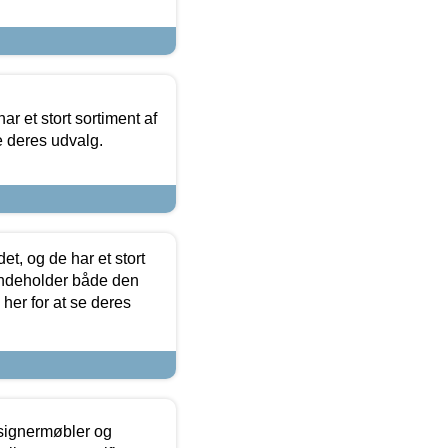
ar et stort sortiment af
e deres udvalg.
t, og de har et stort
 indeholder både den
 her for at se deres
esignermøbler og