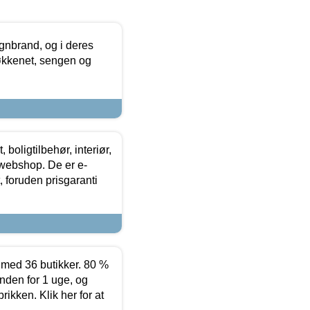
nbrand, og i deres
køkkenet, sengen og
boligtilbehør, interiør,
 webshop. De er e-
 foruden prisgaranti
ed 36 butikker. 80 %
nden for 1 uge, og
ikken. Klik her for at