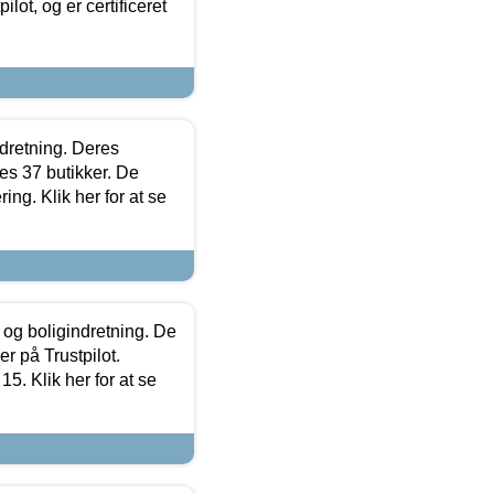
lot, og er certificeret
ndretning. Deres
s 37 butikker. De
ing. Klik her for at se
 og boligindretning. De
r på Trustpilot.
5. Klik her for at se