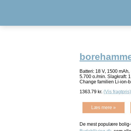
borehammer
Batteri: 18 V, 1500 mAh, 
5.700 o./min. Slagkraft:
Change familien Li-ion-b
1363.79
kr.
(Vis fragtpris)
Læs mere »
De mest populære bolig-