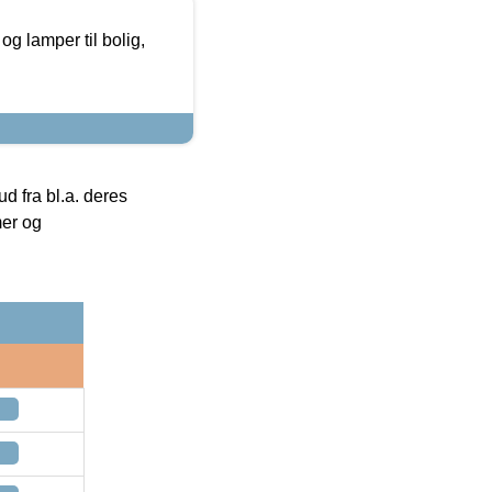
g lamper til bolig,
 fra bl.a. deres
mer og