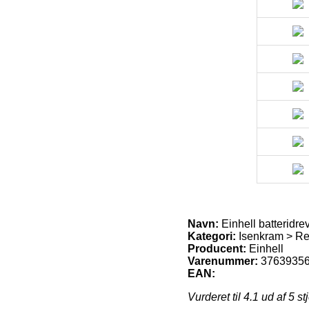
Navn:
Einhell batteridr
Kategori:
Isenkram > Re
Producent:
Einhell
Varenummer:
3763935
EAN:
Vurderet til
4.1
ud af 5 st