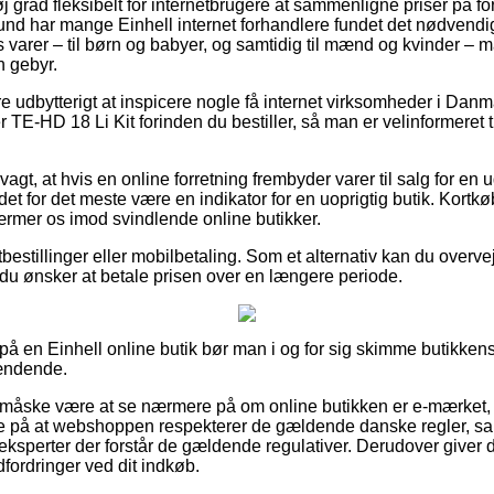
øj grad fleksibelt for internetbrugere at sammenligne priser på for
rund har mange Einhell internet forhandlere fundet det nødvendi
 varer – til børn og babyer, og samtidig til mænd og kvinder – 
n gebyr.
e udbytterigt at inspicere nogle få internet virksomheder i Danma
TE-HD 18 Li Kit forinden du bestiller, så man er velinformeret t
t, at hvis en online forretning frembyder varer til salg for en 
et for det meste være en indikator for en uoprigtig butik. Kortkøb
rmer os imod svindlende online butikker.
tbestillinger eller mobilbetaling. Som et alternativ kan du overve
 du ønsker at betale prisen over en længere periode.
å en Einhell online butik bør man i og for sig skimme butikkens
ændende.
e måske være at se nærmere på om online butikken er e-mærket, 
ede på at webshoppen respekterer de gældende danske regler, s
eksperter der forstår de gældende regulativer. Derudover giver d
udfordringer ved dit indkøb.