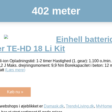
402 meter
Einhell batteri
 TE-HD 18 Li Kit
li-ion Opladningstid: 1-2 timer Hastighed (1. gear): 1.100 o./min
 1,2 J Maks. drejningsmoment: 9,9 Nm Borekapacitet i beton: 12
att
(Læs mere)
Køb nu »
webshops i øjeblikket er
Damask.dk
,
TrendyLiving.dk
,
MyHomeM