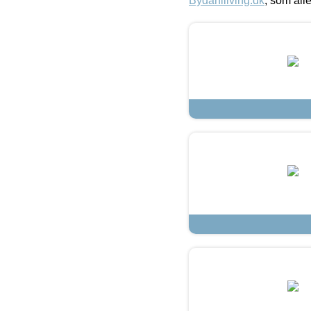
Bydahlliving.dk
, som alle