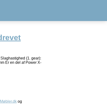
drevet
. Slaghastighed (1. gear):
 mm Er en del af Power X-
øbler.dk
og