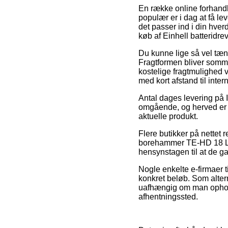
En række online forhandle
populær er i dag at få le
det passer ind i din hver
køb af Einhell batteridr
Du kunne lige så vel tænke 
Fragtformen bliver somm
kostelige fragtmulighed v
med kort afstand til inte
Antal dages levering på 
omgående, og herved er d
aktuelle produkt.
Flere butikker på nettet
borehammer TE-HD 18 Li K
hensynstagen til at de gar
Nogle enkelte e-firmaer t
konkret beløb. Som altern
uafhængig om man opholder
afhentningssted.