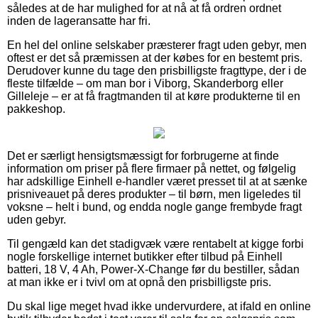
således at de har mulighed for at nå at få ordren ordnet
inden de lageransatte har fri.
En hel del online selskaber præsterer fragt uden gebyr, men
oftest er det så præmissen at der købes for en bestemt pris.
Derudover kunne du tage den prisbilligste fragttype, der i de
fleste tilfælde – om man bor i Viborg, Skanderborg eller
Gilleleje – er at få fragtmanden til at køre produkterne til en
pakkeshop.
Det er særligt hensigtsmæssigt for forbrugerne at finde
information om priser på flere firmaer på nettet, og følgelig
har adskillige Einhell e-handler været presset til at at sænke
prisniveauet på deres produkter – til børn, men ligeledes til
voksne – helt i bund, og endda nogle gange frembyde fragt
uden gebyr.
Til gengæld kan det stadigvæk være rentabelt at kigge forbi
nogle forskellige internet butikker efter tilbud på Einhell
batteri, 18 V, 4 Ah, Power-X-Change før du bestiller, sådan
at man ikke er i tvivl om at opnå den prisbilligste pris.
Du skal lige meget hvad ikke undervurdere, at ifald en online