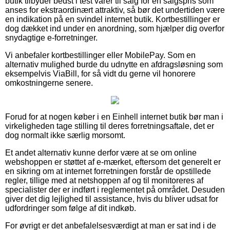
butik tilbyder bedst i test varer til salg for en salgspris som
anses for ekstraordinært attraktiv, så bør det undertiden være
en indikation på en svindel internet butik. Kortbestillinger er
dog dækket ind under en anordning, som hjælper dig overfor
snydagtige e-forretninger.
Vi anbefaler kortbestillinger eller MobilePay. Som en
alternativ mulighed burde du udnytte en afdragsløsning som
eksempelvis ViaBill, for så vidt du gerne vil honorere
omkostningerne senere.
Forud for at nogen køber i en Einhell internet butik bør man i
virkeligheden tage stilling til deres forretningsaftale, det er
dog normalt ikke særlig morsomt.
Et andet alternativ kunne derfor være at se om online
webshoppen er støttet af e-mærket, eftersom det generelt er
en sikring om at internet forretningen forstår de opstillede
regler, tillige med at netshoppen af og til monitoreres af
specialister der er indført i reglementet på området. Desuden
giver det dig lejlighed til assistance, hvis du bliver udsat for
udfordringer som følge af dit indkøb.
For øvrigt er det anbefalelsesværdigt at man er sat ind i de