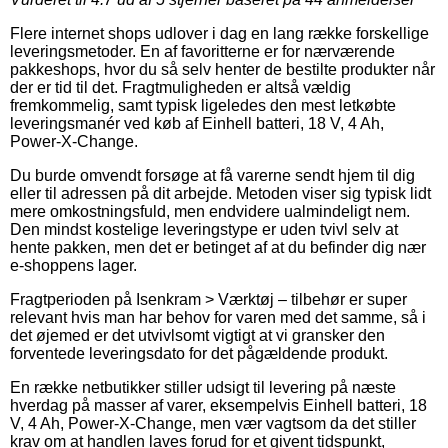
Flere internet shops udlover i dag en lang række forskellige
leveringsmetoder. En af favoritterne er for nærværende
pakkeshops, hvor du så selv henter de bestilte produkter når
der er tid til det. Fragtmuligheden er altså vældig
fremkommelig, samt typisk ligeledes den mest letkøbte
leveringsmanér ved køb af Einhell batteri, 18 V, 4 Ah,
Power-X-Change.
Du burde omvendt forsøge at få varerne sendt hjem til dig
eller til adressen på dit arbejde. Metoden viser sig typisk lidt
mere omkostningsfuld, men endvidere ualmindeligt nem.
Den mindst kostelige leveringstype er uden tvivl selv at
hente pakken, men det er betinget af at du befinder dig nær
e-shoppens lager.
Fragtperioden på Isenkram > Værktøj – tilbehør er super
relevant hvis man har behov for varen med det samme, så i
det øjemed er det utvivlsomt vigtigt at vi gransker den
forventede leveringsdato for det pågældende produkt.
En række netbutikker stiller udsigt til levering på næste
hverdag på masser af varer, eksempelvis Einhell batteri, 18
V, 4 Ah, Power-X-Change, men vær vagtsom da det stiller
krav om at handlen laves forud for et givent tidspunkt,