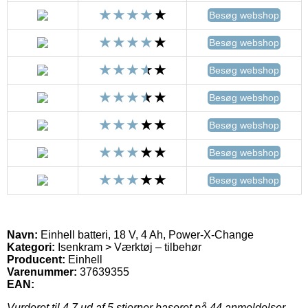
Besøg webshop
Besøg webshop
Besøg webshop
Besøg webshop
Besøg webshop
Besøg webshop
Besøg webshop
Navn:
Einhell batteri, 18 V, 4 Ah, Power-X-Change
Kategori:
Isenkram > Værktøj – tilbehør
Producent:
Einhell
Varenummer:
37639355
EAN:
Vurderet til
4.7
ud af 5 stjerner baseret på
44
anmeldelser