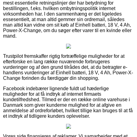
mest essentielle retningslinjer der har betydning for
bestillingen, f.eks. hvilken ombytningspolitik internet
virksomheden har. I den sammenhæng er det ligeledes
essesentielt, at man altid gemmer sin ordremail, således
man altid kan vidne om sit køb af Einhell batteri, 18 V, 4 Ah,
Power-X-Change, om du søger efter varer til en kvinde eller
mand.
Trustpilot fremskaffer rigtig fortræffelige muligheder for at
efterforske en lang række nuværende forbrugeres
vurderinger og af den grund tilrådes det, at du betragter e-
handlens vurderinger af Einhell batteri, 18 V, 4 Ah, Power-X-
Change forinden du færdiggør din shopping.
Facebook indebærer lignende fuldt ud hæderlige
muligheder for at få indtryk af internet firmaets
kundetilfredshed. Tilmed er der en række online varehuse i
Danmark som giver kunderne mulighed for at afgive en
anmeldelse af ordreforløbet, hvilket tillige kan bruges til at få
et indtryk af tidligere kunders oplevelser.
Vores side finansieres af reklamer. Vi samarbejder med et