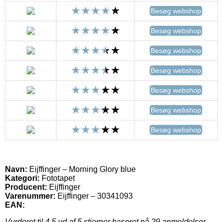
Besøg webshop
Besøg webshop
Besøg webshop
Besøg webshop
Besøg webshop
Besøg webshop
Besøg webshop
Navn:
Eijffinger – Morning Glory blue
Kategori:
Fototapet
Producent:
Eijffinger
Varenummer:
Eijffinger – 30341093
EAN:
Vurderet til
4.5
ud af 5 stjerner baseret på
29
anmeldelser