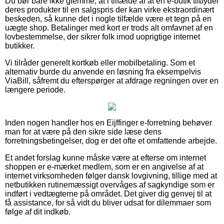
Du bør bare ikke glemme, at i tilfælde af at en e-butik tilbyder
deres produkter til en salgspris der kan virke ekstraordinært
beskeden, så kunne det i nogle tilfælde være et tegn på en
uægte shop. Betalinger med kort er trods alt omfavnet af en
lovbestemmelse, der sikrer folk imod uoprigtige internet
butikker.
Vi tilråder generelt kortkøb eller mobilbetaling. Som et
alternativ burde du anvende en løsning fra eksempelvis
ViaBill, såfremt du efterspørger at afdrage regningen over en
længere periode.
Inden nogen handler hos en Eijffinger e-forretning behøver
man for at være på den sikre side læse dens
forretningsbetingelser, dog er det ofte et omfattende arbejde.
Et andet forslag kunne måske være at efterse om internet
shoppen er e-mærket medlem, som er en angivelse af at
internet virksomheden følger dansk lovgivning, tillige med at
netbutikken rutinemæssigt overvåges af sagkyndige som er
indført i vedtægterne på området. Det giver dig genvej til at
få assistance, for så vidt du bliver udsat for dilemmaer som
følge af dit indkøb.