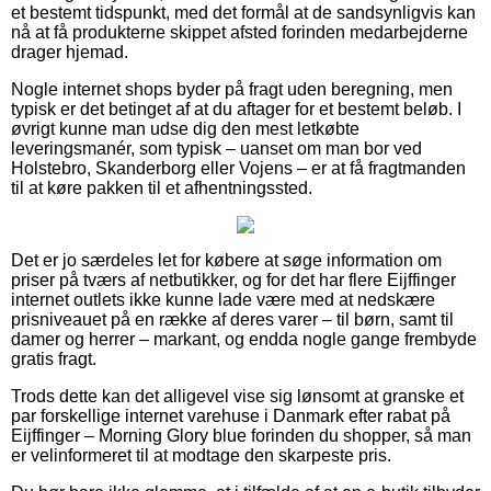
et bestemt tidspunkt, med det formål at de sandsynligvis kan
nå at få produkterne skippet afsted forinden medarbejderne
drager hjemad.
Nogle internet shops byder på fragt uden beregning, men
typisk er det betinget af at du aftager for et bestemt beløb. I
øvrigt kunne man udse dig den mest letkøbte
leveringsmanér, som typisk – uanset om man bor ved
Holstebro, Skanderborg eller Vojens – er at få fragtmanden
til at køre pakken til et afhentningssted.
Det er jo særdeles let for købere at søge information om
priser på tværs af netbutikker, og for det har flere Eijffinger
internet outlets ikke kunne lade være med at nedskære
prisniveauet på en række af deres varer – til børn, samt til
damer og herrer – markant, og endda nogle gange frembyde
gratis fragt.
Trods dette kan det alligevel vise sig lønsomt at granske et
par forskellige internet varehuse i Danmark efter rabat på
Eijffinger – Morning Glory blue forinden du shopper, så man
er velinformeret til at modtage den skarpeste pris.