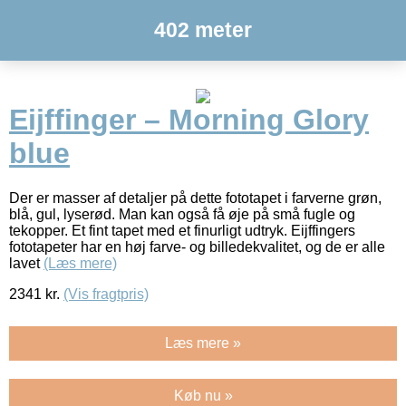
402 meter
Eijffinger – Morning Glory
blue
Der er masser af detaljer på dette fototapet i farverne grøn,
blå, gul, lyserød. Man kan også få øje på små fugle og
tekopper. Et fint tapet med et finurligt udtryk. Eijffingers
fototapeter har en høj farve- og billedekvalitet, og de er alle
lavet
(Læs mere)
2341
kr.
(Vis fragtpris)
Læs mere »
Køb nu »