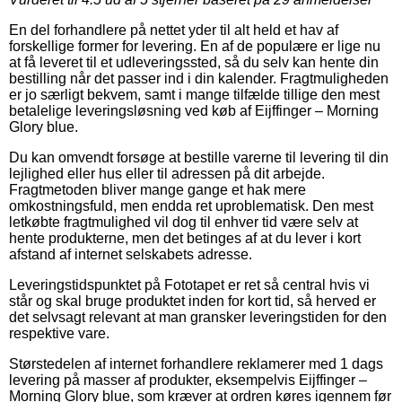
En del forhandlere på nettet yder til alt held et hav af
forskellige former for levering. En af de populære er lige nu
at få leveret til et udleveringssted, så du selv kan hente din
bestilling når det passer ind i din kalender. Fragtmuligheden
er jo særligt bekvem, samt i mange tilfælde tillige den mest
betalelige leveringsløsning ved køb af Eijffinger – Morning
Glory blue.
Du kan omvendt forsøge at bestille varerne til levering til din
lejlighed eller hus eller til adressen på dit arbejde.
Fragtmetoden bliver mange gange et hak mere
omkostningsfuld, men endda ret uproblematisk. Den mest
letkøbte fragtmulighed vil dog til enhver tid være selv at
hente produkterne, men det betinges af at du lever i kort
afstand af internet selskabets adresse.
Leveringstidspunktet på Fototapet er ret så central hvis vi
står og skal bruge produktet inden for kort tid, så herved er
det selvsagt relevant at man gransker leveringstiden for den
respektive vare.
Størstedelen af internet forhandlere reklamerer med 1 dags
levering på masser af produkter, eksempelvis Eijffinger –
Morning Glory blue, som kræver at ordren køres igennem før