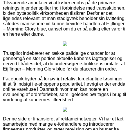
Tilsvarende anbefaler vi at køber er obs på de primære
retningslinjer der spiller ind i forbindelse med transaktionen,
fx den byttepolitik virksomheden tilsikrer. Derfor er det
ligeledes relevant, at man stadigvæk beholder sin kvittering,
således man senere vil kunne bevidne handlen af Eijffinger
– Morning Glory blue, uanset om du er på udkig efter varer til
en herre eller dame.
Trustpilot indebærer en række pålidelige chancer for at
gennemgå en stor portion aktuelle køberes iagttagelser og
derved tilrådes det, at du undersøger e-butikkens omtaler af
Eijffinger – Morning Glory blue før du placerer din ordre.
Facebook byder på for øvrigt relativt fordelagtige løsninger
til at få indsigt i e-shoppens popularitet. I øvrigt er der endda
online varehuse i Danmark hvor man kan notere en
evaluering af ordreforløbet, som ligeledes bør tages i brug til
vurdering af kundernes tilfredshed.
Denne side er finansieret af reklameindtægter. Vi har et tæt
samarbejde med mange e-forhandlere og introducerer
firmaernes produkter, og tager provision om en bruger fra