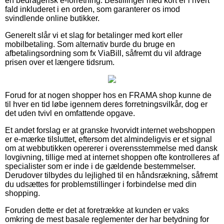
en bedragerisk e-forretning. Bestillinger med kort er i hvert
fald inkluderet i en orden, som garanterer os imod
svindlende online butikker.
Generelt slår vi et slag for betalinger med kort eller
mobilbetaling. Som alternativ burde du bruge en
afbetalingsordning som fx ViaBill, såfremt du vil afdrage
prisen over et længere tidsrum.
Forud for at nogen shopper hos en FRAMA shop kunne de
til hver en tid løbe igennem deres forretningsvilkår, dog er
det uden tvivl en omfattende opgave.
Et andet forslag er at granske hvorvidt internet webshoppen
er e-mærke tilsluttet, eftersom det almindeligvis er et signal
om at webbutikken opererer i overensstemmelse med dansk
lovgivning, tillige med at internet shoppen ofte kontrolleres af
specialister som er inde i de gældende bestemmelser.
Derudover tilbydes du lejlighed til en håndsrækning, såfremt
du udsættes for problemstillinger i forbindelse med din
shopping.
Foruden dette er det at foretrække at kunden er vaks
omkring de mest basale reglementer der har betydning for