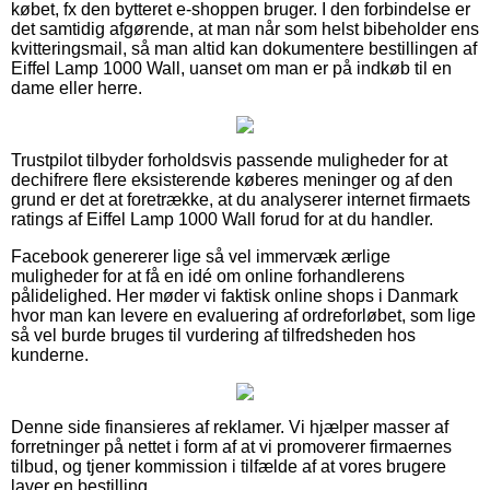
købet, fx den bytteret e-shoppen bruger. I den forbindelse er
det samtidig afgørende, at man når som helst bibeholder ens
kvitteringsmail, så man altid kan dokumentere bestillingen af
Eiffel Lamp 1000 Wall, uanset om man er på indkøb til en
dame eller herre.
Trustpilot tilbyder forholdsvis passende muligheder for at
dechifrere flere eksisterende køberes meninger og af den
grund er det at foretrække, at du analyserer internet firmaets
ratings af Eiffel Lamp 1000 Wall forud for at du handler.
Facebook genererer lige så vel immervæk ærlige
muligheder for at få en idé om online forhandlerens
pålidelighed. Her møder vi faktisk online shops i Danmark
hvor man kan levere en evaluering af ordreforløbet, som lige
så vel burde bruges til vurdering af tilfredsheden hos
kunderne.
Denne side finansieres af reklamer. Vi hjælper masser af
forretninger på nettet i form af at vi promoverer firmaernes
tilbud, og tjener kommission i tilfælde af at vores brugere
laver en bestilling.