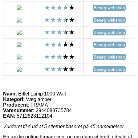
Besøg webshop
Besøg webshop
Besøg webshop
Besøg webshop
Besøg webshop
Besøg webshop
Navn:
Eiffel Lamp 1000 Wall
Kategori:
Væglamper
Producent:
FRAMA
Varenummer:
2944088735784
EAN:
5712828112104
Vurderet til
4
ud af 5 stjerner baseret på
45
anmeldelser
En række online firmaer yder nu om dage et bredt udvalg af