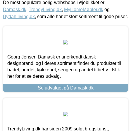
De mest populære bolig-webshops i øjeblikket er
Damask.dk
,
TrendyLiving.dk
,
MyHomeMøbler.dk
og
Bydahlliving.dk
, som alle har et stort sortiment til gode priser.
Georg Jensen Damask er anerkendt dansk
designbrand, og i deres sortiment finder du produkter til
badet, bordet, køkkenet, sengen og andet tilbehør. Klik
her for at se deres udvalg.
Se udvalget på Damask.dk
TrendyLiving.dk har siden 2009 solgt brugskunst,