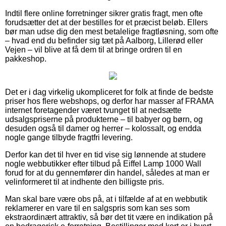
Indtil flere online forretninger sikrer gratis fragt, men ofte
forudsætter det at der bestilles for et præcist beløb. Ellers
bør man udse dig den mest betalelige fragtløsning, som ofte
– hvad end du befinder sig tæt på Aalborg, Lillerød eller
Vejen – vil blive at få dem til at bringe ordren til en
pakkeshop.
Det er i dag virkelig ukompliceret for folk at finde de bedste
priser hos flere webshops, og derfor har masser af FRAMA
internet foretagender været tvunget til at nedsætte
udsalgspriserne på produkterne – til babyer og børn, og
desuden også til damer og herrer – kolossalt, og endda
nogle gange tilbyde fragtfri levering.
Derfor kan det til hver en tid vise sig lønnende at studere
nogle webbutikker efter tilbud på Eiffel Lamp 1000 Wall
forud for at du gennemfører din handel, således at man er
velinformeret til at indhente den billigste pris.
Man skal bare være obs på, at i tilfælde af at en webbutik
reklamerer en vare til en salgspris som kan ses som
ekstraordinært attraktiv, så bør det tit være en indikation på