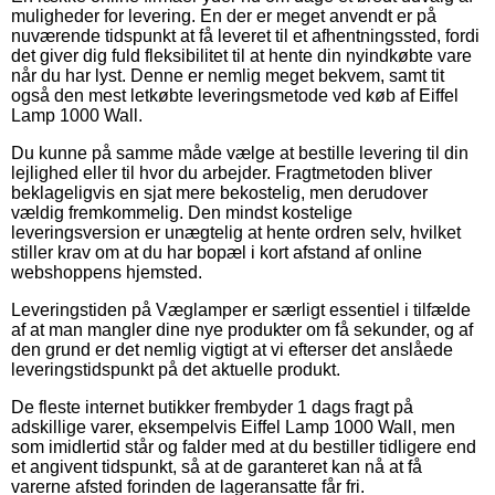
muligheder for levering. En der er meget anvendt er på
nuværende tidspunkt at få leveret til et afhentningssted, fordi
det giver dig fuld fleksibilitet til at hente din nyindkøbte vare
når du har lyst. Denne er nemlig meget bekvem, samt tit
også den mest letkøbte leveringsmetode ved køb af Eiffel
Lamp 1000 Wall.
Du kunne på samme måde vælge at bestille levering til din
lejlighed eller til hvor du arbejder. Fragtmetoden bliver
beklageligvis en sjat mere bekostelig, men derudover
vældig fremkommelig. Den mindst kostelige
leveringsversion er unægtelig at hente ordren selv, hvilket
stiller krav om at du har bopæl i kort afstand af online
webshoppens hjemsted.
Leveringstiden på Væglamper er særligt essentiel i tilfælde
af at man mangler dine nye produkter om få sekunder, og af
den grund er det nemlig vigtigt at vi efterser det anslåede
leveringstidspunkt på det aktuelle produkt.
De fleste internet butikker frembyder 1 dags fragt på
adskillige varer, eksempelvis Eiffel Lamp 1000 Wall, men
som imidlertid står og falder med at du bestiller tidligere end
et angivent tidspunkt, så at de garanteret kan nå at få
varerne afsted forinden de lageransatte får fri.