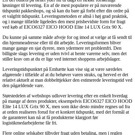
løsninger til levering. En af de mest populære er på nuværende
tidspunkt pakkeshops, og så kan du bare gå forbi efter din ordre på
et valgfrit tidspunkt. Leveringsmetoden er altså i høj grad praktisk,
og i mange tilfælde ligeledes den mest prisbevidste form for fragt
ved køb af EICO6327 EICO HOOD Elite 14 LUX Grix 90 X.
Du kunne på samme måde afveje for og imod at vælge at få sendt til
din hjemmeadresse eller til dit arbejde. Leveringsformen bliver
mange gange en sjat dyrere, men ydermere ret problemfri. Den
billigste slags levering er uden tvivl at hente varerne selv, men det
stiller krav om at du er lige ved internet shoppens arbejdslager.
Leveringstidspunktet på Emhætte kan vise sig at være særdeles
afgørende i tilfælde af at du behøver varen straks, og herved er det
relativt aktuelt at man dobbelttjekker den estimerede leveringstid ved
den pågældende vare.
Størstedelen af webshops udlover levering efter en enkelt hverdag
på mange af deres produkter, eksempelvis EICO6327 EICO HOOD
Elite 14 LUX Grix 90 X, men som ikke desto mindre regnes ud fra
at orden realiseres forud for et konkret tidspunkt, med det formål at
de garanteret kan nå at få produkterne klargjort før
logistikmedarbejderne får fri.
Flere online selskaber tilbyder fragt uden betaling, men i reglen