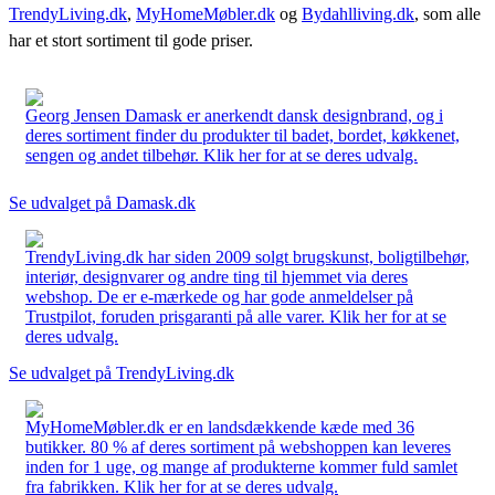
TrendyLiving.dk
,
MyHomeMøbler.dk
og
Bydahlliving.dk
, som alle
har et stort sortiment til gode priser.
Georg Jensen Damask er anerkendt dansk designbrand, og i
deres sortiment finder du produkter til badet, bordet, køkkenet,
sengen og andet tilbehør. Klik her for at se deres udvalg.
Se udvalget på Damask.dk
TrendyLiving.dk har siden 2009 solgt brugskunst, boligtilbehør,
interiør, designvarer og andre ting til hjemmet via deres
webshop. De er e-mærkede og har gode anmeldelser på
Trustpilot, foruden prisgaranti på alle varer. Klik her for at se
deres udvalg.
Se udvalget på TrendyLiving.dk
MyHomeMøbler.dk er en landsdækkende kæde med 36
butikker. 80 % af deres sortiment på webshoppen kan leveres
inden for 1 uge, og mange af produkterne kommer fuld samlet
fra fabrikken. Klik her for at se deres udvalg.