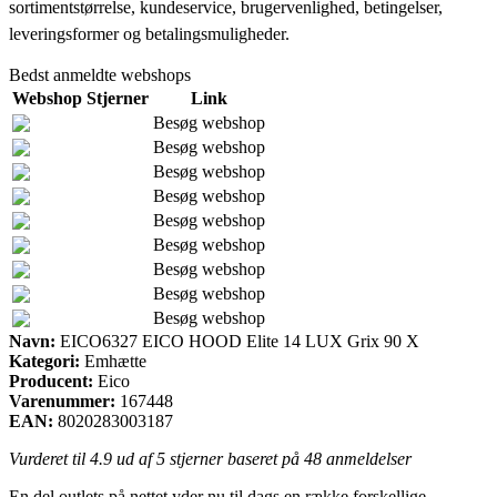
sortimentstørrelse, kundeservice, brugervenlighed, betingelser,
leveringsformer og betalingsmuligheder.
Bedst anmeldte webshops
Webshop
Stjerner
Link
Besøg webshop
Besøg webshop
Besøg webshop
Besøg webshop
Besøg webshop
Besøg webshop
Besøg webshop
Besøg webshop
Besøg webshop
Navn:
EICO6327 EICO HOOD Elite 14 LUX Grix 90 X
Kategori:
Emhætte
Producent:
Eico
Varenummer:
167448
EAN:
8020283003187
Vurderet til
4.9
ud af 5 stjerner baseret på
48
anmeldelser
En del outlets på nettet yder nu til dags en række forskellige