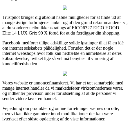
Trustpilot bringer dig absolut habile muligheder for at finde ud af
mange øvrige forbrugeres tanker og af den grund rekommanderer vi,
at du sonderer netbutikkens ratings af EICO6327 EICO HOOD
Elite 14 LUX Grix 90 X forud for at du færdiggør din shopping.
Facebook medfører tillige adskillige solide løsninger til at få en idé
om internet selskabets pålidelighed. Foruden det er der nogle
internet webshops hvor folk kan nedfælde en anmeldelse af deres
købsoplevelse, hvilket lige så vel må benyttes til vurdering af
kundetilfredsheden.
Vores website er annoncefinansieret. Vi har et tæt samarbejde med
mange internet handler da vi markedsfører virksomhedernes varer,
og indhenter provision under forudsætning af at de personer vi
sender videre laver en handel.
Vejledning om produkter og online forretninger værnes om ofte,
men vi kan ikke garantere imod modifikationer der kan være
iværksat efter sidste opdatering af de viste informationer.