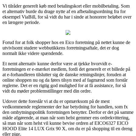
Vi tilråder generelt køb med betalingskort eller mobilbetaling. Som
et alternativ burde du drage nytte af en afbetalingsordning fra for
eksempel ViaBill, for så vidt du har i sinde at honorere beløbet over
en længere periode.
Forud for at folk shopper hos en Eico forretning på nettet kunne de
utvivlsomt studere webbutikkens forretningsaftale, det er dog
normalt ikke videre spændende.
Et nemt alternativ kunne derfor være at tjekke hvorvidt e-
forretningen er e-mærket medlem, fordi det generelt er et billede på
at e-forhandleren tilslutter sig de danske retningslinjer, foruden at
online shoppen nu og da føres tilsyn med af fagmænd som forstår
reglerne. Det er en rigtig god mulighed for at få assistance, for så
vidt du møder problemstillinger med din ordre.
Udover dette foreslår vi at du er opmærksom på de mest
vedkommende reglementer der har betydning for handlen, som fx
den ombytningspolitik forretningen benytter. Derfor er det på samme
måde afgørende, at man når som helst gemmer ens ordrekvittering,
så man når som helst vil kunne bevise ordren af EICO6327 EICO
HOOD Elite 14 LUX Grix 90 X, om du er på shopping til en dreng
eller pige.