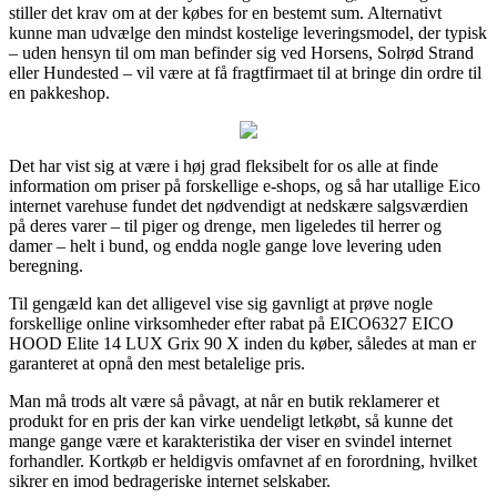
stiller det krav om at der købes for en bestemt sum. Alternativt
kunne man udvælge den mindst kostelige leveringsmodel, der typisk
– uden hensyn til om man befinder sig ved Horsens, Solrød Strand
eller Hundested – vil være at få fragtfirmaet til at bringe din ordre til
en pakkeshop.
Det har vist sig at være i høj grad fleksibelt for os alle at finde
information om priser på forskellige e-shops, og så har utallige Eico
internet varehuse fundet det nødvendigt at nedskære salgsværdien
på deres varer – til piger og drenge, men ligeledes til herrer og
damer – helt i bund, og endda nogle gange love levering uden
beregning.
Til gengæld kan det alligevel vise sig gavnligt at prøve nogle
forskellige online virksomheder efter rabat på EICO6327 EICO
HOOD Elite 14 LUX Grix 90 X inden du køber, således at man er
garanteret at opnå den mest betalelige pris.
Man må trods alt være så påvagt, at når en butik reklamerer et
produkt for en pris der kan virke uendeligt letkøbt, så kunne det
mange gange være et karakteristika der viser en svindel internet
forhandler. Kortkøb er heldigvis omfavnet af en forordning, hvilket
sikrer en imod bedrageriske internet selskaber.