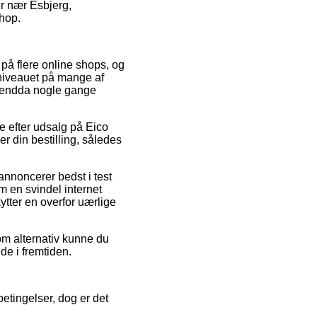
r nær Esbjerg,
shop.
r på flere online shops, og
sniveauet på mange af
og endda nogle gange
e efter udsalg på Eico
 din bestilling, således
annoncerer bedst i test
om en svindel internet
tter en overfor uærlige
Som alternativ kunne du
de i fremtiden.
etingelser, dog er det