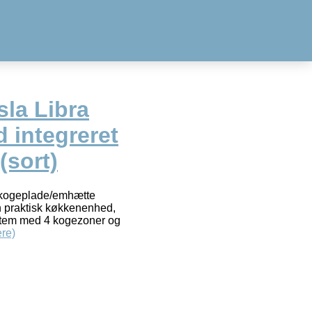
sla Libra
 integreret
(sort)
 kogeplade/emhætte
n praktisk køkkenenhed,
ssystem med 4 kogezoner og
re)