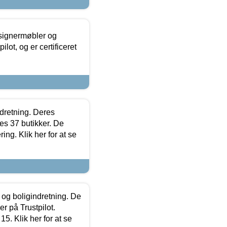
esignermøbler og
lot, og er certificeret
ndretning. Deres
s 37 butikker. De
ing. Klik her for at se
 og boligindretning. De
r på Trustpilot.
5. Klik her for at se