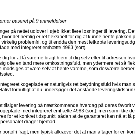
jerner baseret på
9
anmeldelser
er på nettet udlover i øjeblikket flere løsninger til levering. D
vor det nemlig er ret fleksibelt for dig at kunne hente pakken på
 virkelig problemfri, og tit endda den mest letkøbte leveringsud
lade med integreret emhætte 4983 (sort).
dig for at få varerne bragt hjem til dig selv eller til adressen hv
ig ofte en tand mere omkostningsfuld, men ydermere ret så fleks
e modsiges at være selv at hente varerne, som desværre beroer
dssted.
Integreret kogeplade er naturligvis ret betydningsfuld hvis man
t relativt fornuftigt at du undersøger det anslåede leveringstids
et tilsiger levering på næstkommende hverdag på deres favorit
kogeplade med integreret emhætte 4983 (sort), men som ikke des
 før et konkret tidspunkt, sådan at de garanteret kan nå at få p
ikpersonalet drager hjemad.
portofri fragt, men typisk afkræver det at man aftager for en kon