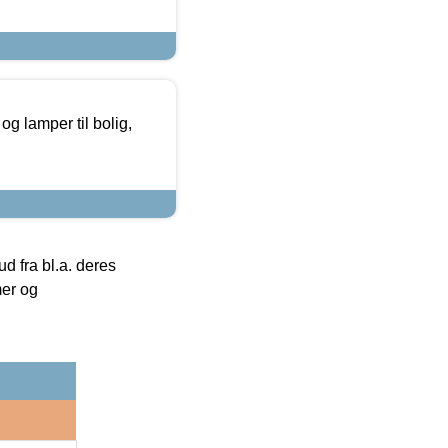
g lamper til bolig,
 fra bl.a. deres
mer og