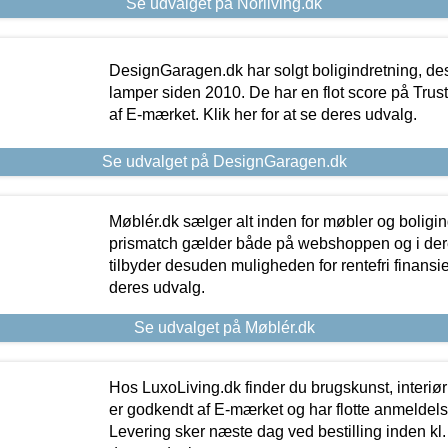
Se udvalget på Norliving.dk
DesignGaragen.dk har solgt boligindretning, d
lamper siden 2010. De har en flot score på Trustpi
af E-mærket. Klik her for at se deres udvalg.
Se udvalget på DesignGaragen.dk
Møblér.dk sælger alt inden for møbler og boligi
prismatch gælder både på webshoppen og i dere
tilbyder desuden muligheden for rentefri finansier
deres udvalg.
Se udvalget på Møblér.dk
Hos LuxoLiving.dk finder du brugskunst, interiør
er godkendt af E-mærket og har flotte anmeldelse
Levering sker næste dag ved bestilling inden kl. 1