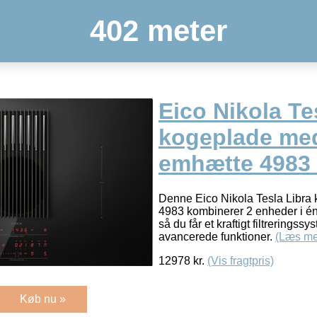
402 meter
Eico Nikola Te
kogeplade med
emhætte 4983 
Denne Eico Nikola Tesla Libra
4983 kombinerer 2 enheder i é
så du får et kraftigt filtrering
avancerede funktioner.
(Læs me
12978
kr.
(Vis fragtpris)
Køb nu »