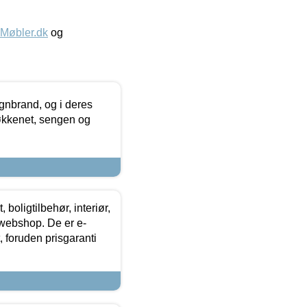
øbler.dk
og
nbrand, og i deres
køkkenet, sengen og
boligtilbehør, interiør,
 webshop. De er e-
 foruden prisgaranti