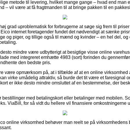
lige metode til levering, hvilket mange gange – hvad end man e
 – vil være at få fragtmanden til at bringe pakken til en pakke
 høj grad uproblematisk for forbrugerne at søge sig frem til prise
te Eico internet foretagender fundet det nødvendigt at sænke pri
nge og piger, og tillige også til mænd og kvinder – en hel del, 
betaling.
 desto mindre være udbytterigt at besigtige visse online varehus
lade med integreret emhætte 4983 (sort) forinden du gennemfører
t indhente den bedste pris.
e være opmærksom på, at i tilfælde af at en online virksomhed 
 kan virke umådelig attraktiv, så burde det tit være et faresignal 
ort er ikke desto mindre omsluttet af en bestemmelse, der besky
for bestillinger med betalingskort eller betalinger med mobilen. 
s. ViaBill, for så vidt du hellere vil finansiere omkostningerne u
 Eico online virksomhed behøver man reelt se på virksomhedens b
ssant.