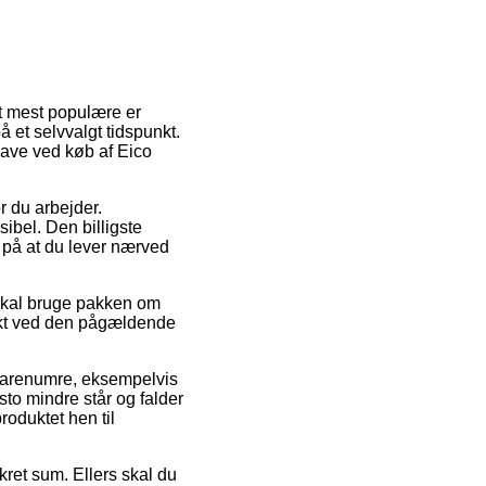
et mest populære er
 et selvvalgt tidspunkt.
gave ved køb af Eico
or du arbejder.
ibel. Den billigste
 på at du lever nærved
 skal bruge pakken om
punkt ved den pågældende
 varenumre, eksempelvis
to mindre står og falder
roduktet hen til
kret sum. Ellers skal du