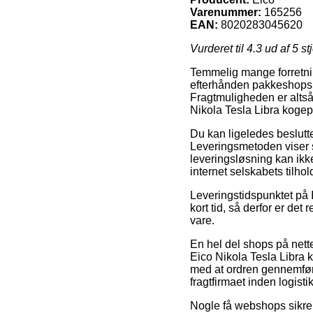
Varenummer:
165256
EAN:
8020283045620
Vurderet til
4.3
ud af 5 st
Temmelig mange forretning
efterhånden pakkeshops, h
Fragtmuligheden er altså
Nikola Tesla Libra kogep
Du kan ligeledes beslutte 
Leveringsmetoden viser s
leveringsløsning kan ikk
internet selskabets tilhol
Leveringstidspunktet på 
kort tid, så derfor er de
vare.
En hel del shops på nett
Eico Nikola Tesla Libra 
med at ordren gennemføres
fragtfirmaet inden logist
Nogle få webshops sikrer 