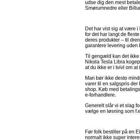
udse dig den mest betale
Smørumnedre eller Billund
Det har vist sig at være i
for det har langt de fles
deres produkter – til dre
garantere levering uden 
Til gengæld kan det ikke
Nikola Tesla Libra kogep
at du ikke er i tvivl om a
Man bør ikke desto mindr
varer til en salgspris der
shop. Køb med betalingsk
e-forhandlere.
Generelt slår vi et slag 
vælge en løsning som f.ek
Før folk bestiller på en
normalt ikke super intere