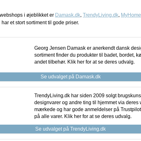
webshops i øjeblikket er
Damask.dk
,
TrendyLiving.dk
,
MyHomeM
 har et stort sortiment til gode priser.
Georg Jensen Damask er anerkendt dansk desig
sortiment finder du produkter til badet, bordet, 
andet tilbehør. Klik her for at se deres udvalg.
Se udvalget på Damask.dk
TrendyLiving.dk har siden 2009 solgt brugskunst, 
designvarer og andre ting til hjemmet via deres
mærkede og har gode anmeldelser på Trustpilot,
på alle varer. Klik her for at se deres udvalg.
Se udvalget på TrendyLiving.dk