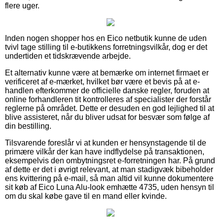
flere uger.
Inden nogen shopper hos en Eico netbutik kunne de uden
tvivl tage stilling til e-butikkens forretningsvilkår, dog er det
undertiden et tidskrævende arbejde.
Et alternativ kunne være at bemærke om internet firmaet er
verificeret af e-mærket, hvilket bør være et bevis på at e-
handlen efterkommer de officielle danske regler, foruden at
online forhandleren tit kontrolleres af specialister der forstår
reglerne på området. Dette er desuden en god lejlighed til at
blive assisteret, når du bliver udsat for besvær som følge af
din bestilling.
Tilsvarende foreslår vi at kunden er hensynstagende til de
primære vilkår der kan have indflydelse på transaktionen,
eksempelvis den ombytningsret e-forretningen har. På grund
af dette er det i øvrigt relevant, at man stadigvæk bibeholder
ens kvittering på e-mail, så man altid vil kunne dokumentere
sit køb af Eico Luna Alu-look emhætte 4735, uden hensyn til
om du skal købe gave til en mand eller kvinde.