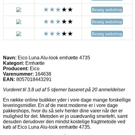
Besøg webshop
Besøg webshop
Besøg webshop
Navn:
Eico Luna Alu-look emhætte 4735
Kategori:
Emhætte
Producent:
Eico
Varenummer:
164638
EAN:
8057018443291
Vurderet til
3.8
ud af 5 stjerner baseret på
20
anmeldelser
En række online butikker yder i vore dage mange forskellige
leveringsmidler. En af de mest moderne er i vore dage
pakkeshops, hvor du så selv henter dine varer når der er
mulighed for det. Metoden er jo usædvanlig smertefri, samt
desuden derudover den mindst kostelige fragtmetode ved
køb af Eico Luna Alu-look emhætte 4735.