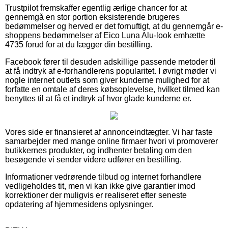
Trustpilot fremskaffer egentlig ærlige chancer for at
gennemgå en stor portion eksisterende brugeres
bedømmelser og herved er det fornuftigt, at du gennemgår e-
shoppens bedømmelser af Eico Luna Alu-look emhætte
4735 forud for at du lægger din bestilling.
Facebook fører til desuden adskillige passende metoder til
at få indtryk af e-forhandlerens popularitet. I øvrigt møder vi
nogle internet outlets som giver kunderne mulighed for at
forfatte en omtale af deres købsoplevelse, hvilket tilmed kan
benyttes til at få et indtryk af hvor glade kunderne er.
Vores side er finansieret af annonceindtægter. Vi har faste
samarbejder med mange online firmaer hvori vi promoverer
butikkernes produkter, og indhenter betaling om den
besøgende vi sender videre udfører en bestilling.
Informationer vedrørende tilbud og internet forhandlere
vedligeholdes tit, men vi kan ikke give garantier imod
korrektioner der muligvis er realiseret efter seneste
opdatering af hjemmesidens oplysninger.