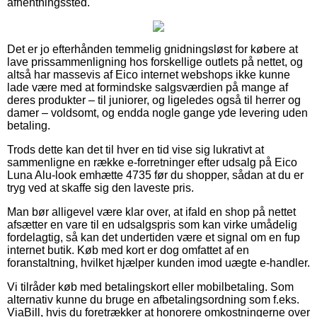
afhentningssted.
Det er jo efterhånden temmelig gnidningsløst for købere at
lave prissammenligning hos forskellige outlets på nettet, og
altså har massevis af Eico internet webshops ikke kunne
lade være med at formindske salgsværdien på mange af
deres produkter – til juniorer, og ligeledes også til herrer og
damer – voldsomt, og endda nogle gange yde levering uden
betaling.
Trods dette kan det til hver en tid vise sig lukrativt at
sammenligne en række e-forretninger efter udsalg på Eico
Luna Alu-look emhætte 4735 før du shopper, sådan at du er
tryg ved at skaffe sig den laveste pris.
Man bør alligevel være klar over, at ifald en shop på nettet
afsætter en vare til en udsalgspris som kan virke umådelig
fordelagtig, så kan det undertiden være et signal om en fup
internet butik. Køb med kort er dog omfattet af en
foranstaltning, hvilket hjælper kunden imod uægte e-handler.
Vi tilråder køb med betalingskort eller mobilbetaling. Som
alternativ kunne du bruge en afbetalingsordning som f.eks.
ViaBill, hvis du foretrækker at honorere omkostningerne over