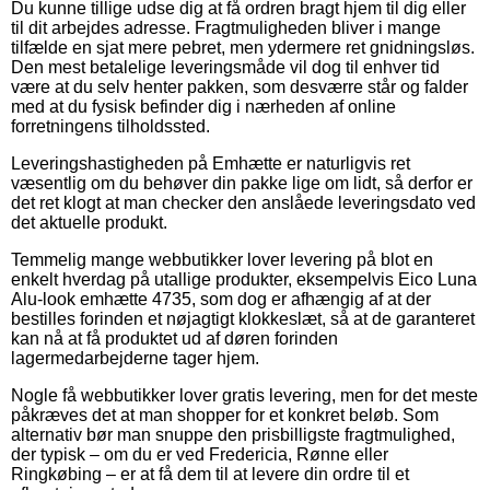
Du kunne tillige udse dig at få ordren bragt hjem til dig eller
til dit arbejdes adresse. Fragtmuligheden bliver i mange
tilfælde en sjat mere pebret, men ydermere ret gnidningsløs.
Den mest betalelige leveringsmåde vil dog til enhver tid
være at du selv henter pakken, som desværre står og falder
med at du fysisk befinder dig i nærheden af online
forretningens tilholdssted.
Leveringshastigheden på Emhætte er naturligvis ret
væsentlig om du behøver din pakke lige om lidt, så derfor er
det ret klogt at man checker den anslåede leveringsdato ved
det aktuelle produkt.
Temmelig mange webbutikker lover levering på blot en
enkelt hverdag på utallige produkter, eksempelvis Eico Luna
Alu-look emhætte 4735, som dog er afhængig af at der
bestilles forinden et nøjagtigt klokkeslæt, så at de garanteret
kan nå at få produktet ud af døren forinden
lagermedarbejderne tager hjem.
Nogle få webbutikker lover gratis levering, men for det meste
påkræves det at man shopper for et konkret beløb. Som
alternativ bør man snuppe den prisbilligste fragtmulighed,
der typisk – om du er ved Fredericia, Rønne eller
Ringkøbing – er at få dem til at levere din ordre til et