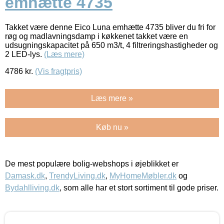
emhætte 4735
Takket være denne Eico Luna emhætte 4735 bliver du fri for
røg og madlavningsdamp i køkkenet takket være en
udsugningskapacitet på 650 m3/t, 4 filtreringshastigheder og
2 LED-lys.
(Læs mere)
4786
kr.
(Vis fragtpris)
Læs mere »
Køb nu »
De mest populære bolig-webshops i øjeblikket er
Damask.dk
,
TrendyLiving.dk
,
MyHomeMøbler.dk
og
Bydahlliving.dk
, som alle har et stort sortiment til gode priser.