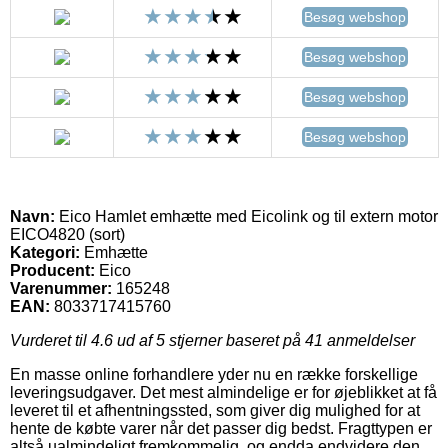
Besøg webshop
Besøg webshop
Besøg webshop
Besøg webshop
Navn:
Eico Hamlet emhætte med Eicolink og til extern motor
EICO4820 (sort)
Kategori:
Emhætte
Producent:
Eico
Varenummer:
165248
EAN:
8033717415760
Vurderet til
4.6
ud af 5 stjerner baseret på
41
anmeldelser
En masse online forhandlere yder nu en række forskellige
leveringsudgaver. Det mest almindelige er for øjeblikket at få
leveret til et afhentningssted, som giver dig mulighed for at
hente de købte varer når det passer dig bedst. Fragttypen er
altså ualmindeligt fremkommelig, og endda endvidere den