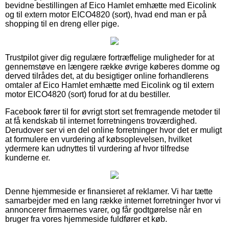
bevidne bestillingen af Eico Hamlet emhætte med Eicolink
og til extern motor EICO4820 (sort), hvad end man er på
shopping til en dreng eller pige.
Trustpilot giver dig regulære fortræffelige muligheder for at
gennemstøve en længere række øvrige køberes domme og
derved tilrådes det, at du besigtiger online forhandlerens
omtaler af Eico Hamlet emhætte med Eicolink og til extern
motor EICO4820 (sort) forud for at du bestiller.
Facebook fører til for øvrigt stort set fremragende metoder til
at få kendskab til internet forretningens troværdighed.
Derudover ser vi en del online forretninger hvor det er muligt
at formulere en vurdering af købsoplevelsen, hvilket
ydermere kan udnyttes til vurdering af hvor tilfredse
kunderne er.
Denne hjemmeside er finansieret af reklamer. Vi har tætte
samarbejder med en lang række internet forretninger hvor vi
annoncerer firmaernes varer, og får godtgørelse når en
bruger fra vores hjemmeside fuldfører et køb.