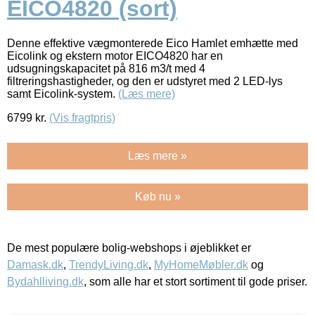
EICO4820 (sort)
Denne effektive vægmonterede Eico Hamlet emhætte med
Eicolink og ekstern motor EICO4820 har en
udsugningskapacitet på 816 m3/t med 4
filtreringshastigheder, og den er udstyret med 2 LED-lys
samt Eicolink-system.
(Læs mere)
6799
kr.
(Vis fragtpris)
Læs mere »
Køb nu »
De mest populære bolig-webshops i øjeblikket er
Damask.dk
,
TrendyLiving.dk
,
MyHomeMøbler.dk
og
Bydahlliving.dk
, som alle har et stort sortiment til gode priser.