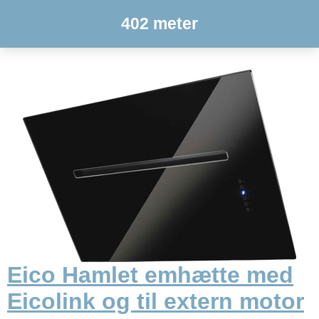
402 meter
Eico Hamlet emhætte med
Eicolink og til extern motor