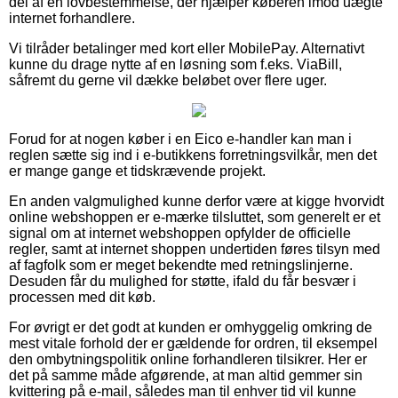
del af en lovbestemmelse, der hjælper køberen imod uægte
internet forhandlere.
Vi tilråder betalinger med kort eller MobilePay. Alternativt
kunne du drage nytte af en løsning som f.eks. ViaBill,
såfremt du gerne vil dække beløbet over flere uger.
Forud for at nogen køber i en Eico e-handler kan man i
reglen sætte sig ind i e-butikkens forretningsvilkår, men det
er mange gange et tidskrævende projekt.
En anden valgmulighed kunne derfor være at kigge hvorvidt
online webshoppen er e-mærke tilsluttet, som generelt er et
signal om at internet webshoppen opfylder de officielle
regler, samt at internet shoppen undertiden føres tilsyn med
af fagfolk som er meget bekendte med retningslinjerne.
Desuden får du mulighed for støtte, ifald du får besvær i
processen med dit køb.
For øvrigt er det godt at kunden er omhyggelig omkring de
mest vitale forhold der er gældende for ordren, til eksempel
den ombytningspolitik online forhandleren tilsikrer. Her er
det på samme måde afgørende, at man altid gemmer sin
kvittering på e-mail, således man til enhver tid vil kunne