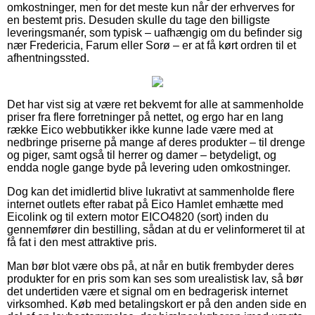
omkostninger, men for det meste kun når der erhverves for
en bestemt pris. Desuden skulle du tage den billigste
leveringsmanér, som typisk – uafhængig om du befinder sig
nær Fredericia, Farum eller Sorø – er at få kørt ordren til et
afhentningssted.
Det har vist sig at være ret bekvemt for alle at sammenholde
priser fra flere forretninger på nettet, og ergo har en lang
række Eico webbutikker ikke kunne lade være med at
nedbringe priserne på mange af deres produkter – til drenge
og piger, samt også til herrer og damer – betydeligt, og
endda nogle gange byde på levering uden omkostninger.
Dog kan det imidlertid blive lukrativt at sammenholde flere
internet outlets efter rabat på Eico Hamlet emhætte med
Eicolink og til extern motor EICO4820 (sort) inden du
gennemfører din bestilling, sådan at du er velinformeret til at
få fat i den mest attraktive pris.
Man bør blot være obs på, at når en butik frembyder deres
produkter for en pris som kan ses som urealistisk lav, så bør
det undertiden være et signal om en bedragerisk internet
virksomhed. Køb med betalingskort er på den anden side en