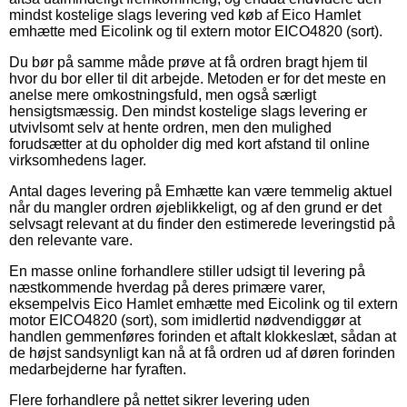
mindst kostelige slags levering ved køb af Eico Hamlet
emhætte med Eicolink og til extern motor EICO4820 (sort).
Du bør på samme måde prøve at få ordren bragt hjem til
hvor du bor eller til dit arbejde. Metoden er for det meste en
anelse mere omkostningsfuld, men også særligt
hensigtsmæssig. Den mindst kostelige slags levering er
utvivlsomt selv at hente ordren, men den mulighed
forudsætter at du opholder dig med kort afstand til online
virksomhedens lager.
Antal dages levering på Emhætte kan være temmelig aktuel
når du mangler ordren øjeblikkeligt, og af den grund er det
selvsagt relevant at du finder den estimerede leveringstid på
den relevante vare.
En masse online forhandlere stiller udsigt til levering på
næstkommende hverdag på deres primære varer,
eksempelvis Eico Hamlet emhætte med Eicolink og til extern
motor EICO4820 (sort), som imidlertid nødvendiggør at
handlen gemmenføres forinden et aftalt klokkeslæt, sådan at
de højst sandsynligt kan nå at få ordren ud af døren forinden
medarbejderne har fyraften.
Flere forhandlere på nettet sikrer levering uden