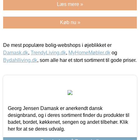
Læs mere »
Køb nu »
De mest populære bolig-webshops i øjeblikket er
Damask.dk
,
TrendyLiving.dk
,
MyHomeMøbler.dk
og
Bydahlliving.dk
, som alle har et stort sortiment til gode priser.
Georg Jensen Damask er anerkendt dansk
designbrand, og i deres sortiment finder du produkter til
badet, bordet, køkkenet, sengen og andet tilbehør. Klik
her for at se deres udvalg.