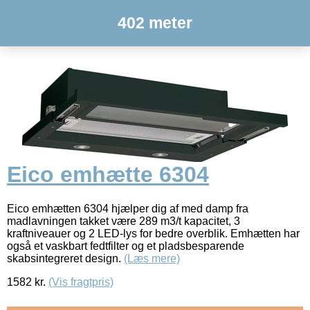
402 meter
Eico emhætte 6304
Eico emhætten 6304 hjælper dig af med damp fra
madlavningen takket være 289 m3/t kapacitet, 3
kraftniveauer og 2 LED-lys for bedre overblik. Emhætten har
også et vaskbart fedtfilter og et pladsbesparende
skabsintegreret design.
(Læs mere)
1582
kr.
(Vis fragtpris)