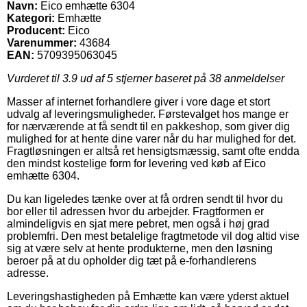
Navn:
Eico emhætte 6304
Kategori:
Emhætte
Producent:
Eico
Varenummer:
43684
EAN:
5709395063045
Vurderet til
3.9
ud af 5 stjerner baseret på
38
anmeldelser
Masser af internet forhandlere giver i vore dage et stort
udvalg af leveringsmuligheder. Førstevalget hos mange er
for nærværende at få sendt til en pakkeshop, som giver dig
mulighed for at hente dine varer når du har mulighed for det.
Fragtløsningen er altså ret hensigtsmæssig, samt ofte endda
den mindst kostelige form for levering ved køb af Eico
emhætte 6304.
Du kan ligeledes tænke over at få ordren sendt til hvor du
bor eller til adressen hvor du arbejder. Fragtformen er
almindeligvis en sjat mere pebret, men også i høj grad
problemfri. Den mest betalelige fragtmetode vil dog altid vise
sig at være selv at hente produkterne, men den løsning
beroer på at du opholder dig tæt på e-forhandlerens
adresse.
Leveringshastigheden på Emhætte kan være yderst aktuel