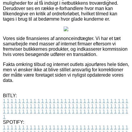
muligheder for at få indsigt i netbutikkens troværdighed.
Derudover ses en række e-forhandlere hvor man kan
tilkendegive en kritik af ordreforløbet, hvilket tilmed kan
tages i brug til at bedømme hvor glade kunderne er.
Vores side finansieres af annonceindtægter. Vi har et tæt
samarbejde med masser af internet firmaer eftersom vi
fremviser butikkernes produkter, og indkasserer kommission
hvis vores besøgende udfører en transaktion.
Fakta omkring tilbud og internet outlets ajourføres hele tiden,
men vi ønsker ikke at blive stillet ansvarlig for korrektioner
der måtte være foretaget siden vi nyligst opdaterede vores
data.
BITLY:
1
1
1
1
1
1
1
1
1
1
1
1
1
1
1
1
1
1
1
1
1
1
1
1
1
1
1
1
1
1
1
1
1
1
1
1
1
1
1
1
1
1
1
1
1
1
1
1
1
1
1
1
1
1
1
1
1
1
1
1
1
1
1
1
1
1
1
1
1
1
1
1
1
1
1
1
1
1
1
1
1
1
1
1
1
1
1
1
1
1
1
1
1
1
1
1
1
1
1
1
SPOTIFY:
1
1
1
1
1
1
1
1
1
1
1
1
1
1
1
1
1
1
1
1
1
1
1
1
1
1
1
1
1
1
1
1
1