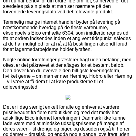
om du har behov for din ordre lige om lidt, så herved er det
særdeles på sin plads at man ser nærmere på den
forventede leveringsdato ved det relevante produkt.
Temmelig mange internet handler byder på levering på
næstkommende hverdag på de fleste varenumre,
eksempelvis Eico emhætte 6304, som imidlertid regnes ud
fra at ordren indsendes inden et angivent tidspunkt, således
at de har mulighed for at nå at få bestillingen afsendt forud
for at lagermedarbejderne holder fyraften.
Nogle online forretninger præsterer fragt uden betaling, men
oftest er det påkrævet at der aftages for et bestemt beløb.
Derudover kan du overveje den billigste leveringsform,
hvilket gerne – om man er nær Herning, Hobro eller Hørning
– vil være at få dem til at køre produkterne til et
udleveringssted.
Det er i dag særligt enkelt for alle og enhver at vurdere
prisniveauet fra flere netbutikker, og med det motiv har
adskillige Eico internet forretninger i Danmark ikke kunne
lade være med at mindske udsalgspriserne på mange af
deres varer – til drenge og piger, og desuden også til herrer
og damer – drastisk, og endda nogle gange love fragt uden