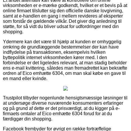
Et andet alternativ kan være at kontrollere om online
virksomheden er e-mærke godkendt, hvilket er et bevis på at
online firmaet tilslutter sig den officielle danske lovgivning,
samt at e-handlen en gang i mellem revideres af eksperter
som forstår de gældende vilkår. Det giver dig anledning til
støtte, for så vidt du bliver udsat for udfordringer med din
shopping.
Ydermere kan det være til hjælp at kunden er omhyggelig
omkring de grundlæggende bestemmelser der kan have
indflydelse på transaktionen, eksempelvis hvilken
byttepolitik internet virksomheden kører med. I den
forbindelse er det ligeledes relevant, at man stadig beholder
ens e-mail kvittering, således man fremadrettet kan bekræfte
ordren af Eico emhætte 6304, om man skal købe en gave til
en mand eller kvinde.
Trustpilot tilbyder nogenlunde hensigtsmæssige løsninger til
at undersøge diverse nuværende konsumenters erfaringer
og på grund af dette er det prisværdigt, at du kigger på e-
firmaets omtaler af Eico emhætte 6304 forud for at du
færdiggør din shopping.
Facebook frembyder for øvrigt en række fortræffelige