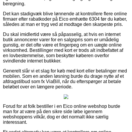
beregning.
Det kan stadigvæk blive lønnende at kontrollere flere online
firmaer efter rabatkoder på Eico emhætte 6304 før du køber,
således at man er tryg ved at modtage den skarpeste pris.
Du skal imidlertid være så påpasselig, at hvis en internet
butik annoncerer varer for en salgspris som er umådelig
gunstig, er det ofte være et fingerpeg om en uægte online
virksomhed. Bestillinger med kort er trods alt indbefattet af
en lovbestemmelse, som beskytter køberen overfor
svindlende internet butikker.
Generelt slår vi et slag for køb med kort eller betalinger med
mobilen. Som en anden løsning burde du drage nytte af et
afdragstilbud som fx ViaBill, når du efterspørger at betale
beløbet over en længere periode.
Forud for at folk bestiller i en Eico online webshop burde
man for at være på den sikre side løbe igennem
webshoppens vilkår, dog er det normalt ikke særlig
interessant.