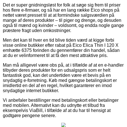
Det er super gnidningsløst for folk at søge sig frem til priser
hos flere e-firmaer, og så har en lang række Eico shops på
nettet været presset til at at formindske salgsværdien på
mange af deres produkter – til piger og drenge, og desuden
også til mænd og kvinder – voldsomt, og endda nogle gange
præstere fragt uden omkostninger.
Men det kan til hver en tid blive tiden værd at kigge forbi
visse online butikker efter rabat på Eico Elica Thin I 120 X
emhætte 6375 forinden du gennemfører din handel, sådan
at du er velinformeret til at få den mest attraktive pris.
Man må alligevel være obs på, at i tilfælde af at en e-handler
tilbyder deres produkter for en udsalgspris som er helt
fantastisk god, kan det undertiden være et bevis på en
snydagtig e-forretning. Køb med gængse betalingskort er
imidlertid en del af en regel, hvilket garanterer en imod
snydagtige internet butikker.
Vi anbefaler bestillinger med betalingskort eller betalinger
med mobilen. Alternativt kan du udnytte et tilbud fra
eksempelvis ViaBill, i tilfælde af at du har til hensigt at
godtgøre pengene senere.