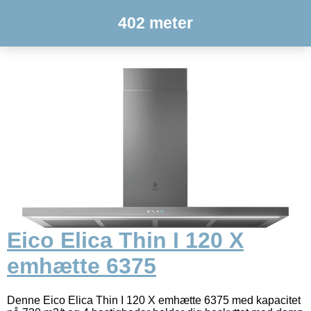
402 meter
Eico Elica Thin I 120 X
emhætte 6375
Denne Eico Elica Thin I 120 X emhætte 6375 med kapacitet