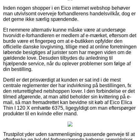
Inden nogen shopper i en Eico internet webshop behøver
man utvivlsomt overveje forhandlerens handelsvilkår, dog er
det gerne ikke særlig spændende.
Et nemmere alternativ kunne måske være at undersøge
hvorvidt e-forhandleren er medlem af e-mærket, eftersom det
burde være et fingerpeg om at e-butikken opfylder den
officielle danske lovgivning, tillige med at online forretningen
løbende besigtiges af jurister som har megen viden om de
gældende love. Desuden tilbydes du anledning til
hjælpende service, når du oplever problemer som følge af
din bestilling.
Dertil er det prisværdigt at kunden er sat ind i de mest
centrale reglementer der har indvirkning på bestillingen, fx
den returrettighed netshoppen lover. I den forbindelse er det
tilmed afgørende, at man altid beholder sin kvittering på e-
mail, så man fremadrettet kan bevidne sit køb af Eico Elica
Thin I 120 X emhætte 6375, ligegyldigt om man efterspørger
produkter til en kvinde eller mand.
Trustpilot yder uden sammenligning passende genveje til at
efterforske en hel del forhenværende køberes anmeldelser