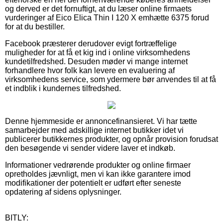
og derved er det fornuftigt, at du læser online firmaets
vurderinger af Eico Elica Thin I 120 X emhætte 6375 forud
for at du bestiller.
Facebook præsterer derudover evigt fortræffelige
muligheder for at få et kig ind i online virksomhedens
kundetilfredshed. Desuden møder vi mange internet
forhandlere hvor folk kan levere en evaluering af
virksomhedens service, som ydermere bør anvendes til at få
et indblik i kundernes tilfredshed.
Denne hjemmeside er annoncefinansieret. Vi har tætte
samarbejder med adskillige internet butikker idet vi
publicerer butikkernes produkter, og opnår provision forudsat
den besøgende vi sender videre laver et indkøb.
Informationer vedrørende produkter og online firmaer
opretholdes jævnligt, men vi kan ikke garantere imod
modifikationer der potentielt er udført efter seneste
opdatering af sidens oplysninger.
BITLY: