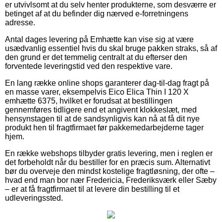
er utvivlsomt at du selv henter produkterne, som desværre er
betinget af at du befinder dig nærved e-forretningens
adresse.
Antal dages levering på Emhætte kan vise sig at være
usædvanlig essentiel hvis du skal bruge pakken straks, så af
den grund er det temmelig centralt at du efterser den
forventede leveringstid ved den respektive vare.
En lang række online shops garanterer dag-til-dag fragt på
en masse varer, eksempelvis Eico Elica Thin I 120 X
emhætte 6375, hvilket er forudsat at bestillingen
gennemføres tidligere end et angivent klokkeslæt, med
hensynstagen til at de sandsynligvis kan nå at få dit nye
produkt hen til fragtfirmaet før pakkemedarbejderne tager
hjem.
En række webshops tilbyder gratis levering, men i reglen er
det forbeholdt når du bestiller for en præcis sum. Alternativt
bør du overveje den mindst kostelige fragtløsning, der ofte –
hvad end man bor nær Fredericia, Frederiksværk eller Sæby
– er at få fragtfirmaet til at levere din bestilling til et
udleveringssted.