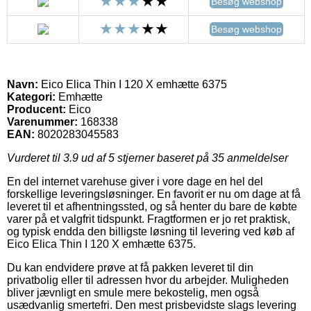
Besøg webshop
Besøg webshop
Navn:
Eico Elica Thin I 120 X emhætte 6375
Kategori:
Emhætte
Producent:
Eico
Varenummer:
168338
EAN:
8020283045583
Vurderet til
3.9
ud af 5 stjerner baseret på
35
anmeldelser
En del internet varehuse giver i vore dage en hel del
forskellige leveringsløsninger. En favorit er nu om dage at få
leveret til et afhentningssted, og så henter du bare de købte
varer på et valgfrit tidspunkt. Fragtformen er jo ret praktisk,
og typisk endda den billigste løsning til levering ved køb af
Eico Elica Thin I 120 X emhætte 6375.
Du kan endvidere prøve at få pakken leveret til din
privatbolig eller til adressen hvor du arbejder. Muligheden
bliver jævnligt en smule mere bekostelig, men også
usædvanlig smertefri. Den mest prisbevidste slags levering