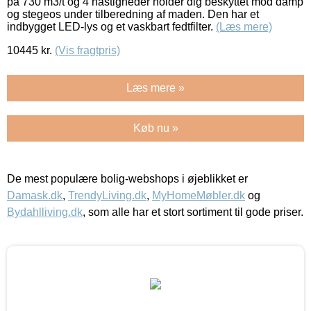
på 730 m3/t og 4 hastigheder holder dig beskyttet mod damp
og stegeos under tilberedning af maden. Den har et
indbygget LED-lys og et vaskbart fedtfilter.
(Læs mere)
10445
kr.
(Vis fragtpris)
Læs mere »
Køb nu »
De mest populære bolig-webshops i øjeblikket er
Damask.dk
,
TrendyLiving.dk
,
MyHomeMøbler.dk
og
Bydahlliving.dk
, som alle har et stort sortiment til gode priser.