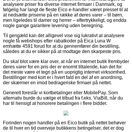
analysere priser fra diverse internet firmaer i Danmark, og
følgelig har langt de fleste Eico e-handler været presset til at
at nedsætte priserne på en række af deres varer – til børn,
men ligeledes til damer og herrer – eftertrykkeligt, og endda
nogle gange garantere levering uden beregning.
Til gengæld kan det alligevel vise sig lukrativt at analysere
nogle få webshops efter rabatkoder på Eica Luna W
emhætte 4591 forud for at du gennemfører din bestilling,
således at du er sikker på at modtage den skarpeste pris.
Du skal blot være klar over, at når en internet butik frembyder
deres varer for en pris der er enormt tiltalende, kan det for
det meste være et tegn på en uoprigtig internet virksomhed.
Bestillinger med kort er i hvert fald en del af en anordning,
der skærmer en imod bedrageriske firmaer på nettet.
Generelt foreslår vi kortbetalinger eller MobilePay. Som
alternativ burde du vælge et tilbud fra f.eks. ViaBill, når du
har til hensigt at honorere betalingen i flere bidder.
Forinden nogen handler på en Eico butik på nettet behøver
de til hver en tid overveje butikkens betingelser, det er dog