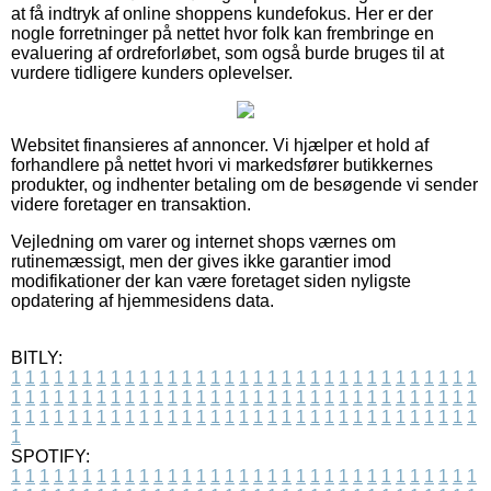
at få indtryk af online shoppens kundefokus. Her er der
nogle forretninger på nettet hvor folk kan frembringe en
evaluering af ordreforløbet, som også burde bruges til at
vurdere tidligere kunders oplevelser.
Websitet finansieres af annoncer. Vi hjælper et hold af
forhandlere på nettet hvori vi markedsfører butikkernes
produkter, og indhenter betaling om de besøgende vi sender
videre foretager en transaktion.
Vejledning om varer og internet shops værnes om
rutinemæssigt, men der gives ikke garantier imod
modifikationer der kan være foretaget siden nyligste
opdatering af hjemmesidens data.
BITLY:
1
1
1
1
1
1
1
1
1
1
1
1
1
1
1
1
1
1
1
1
1
1
1
1
1
1
1
1
1
1
1
1
1
1
1
1
1
1
1
1
1
1
1
1
1
1
1
1
1
1
1
1
1
1
1
1
1
1
1
1
1
1
1
1
1
1
1
1
1
1
1
1
1
1
1
1
1
1
1
1
1
1
1
1
1
1
1
1
1
1
1
1
1
1
1
1
1
1
1
1
SPOTIFY:
1
1
1
1
1
1
1
1
1
1
1
1
1
1
1
1
1
1
1
1
1
1
1
1
1
1
1
1
1
1
1
1
1