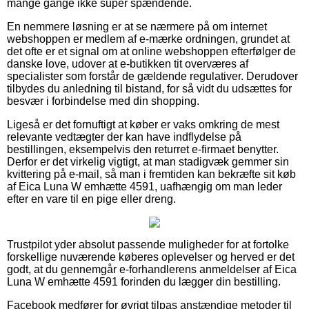
mange gange ikke super spændende.
En nemmere løsning er at se nærmere på om internet
webshoppen er medlem af e-mærke ordningen, grundet at
det ofte er et signal om at online webshoppen efterfølger de
danske love, udover at e-butikken tit overværes af
specialister som forstår de gældende regulativer. Derudover
tilbydes du anledning til bistand, for så vidt du udsættes for
besvær i forbindelse med din shopping.
Ligeså er det fornuftigt at køber er vaks omkring de mest
relevante vedtægter der kan have indflydelse på
bestillingen, eksempelvis den returret e-firmaet benytter.
Derfor er det virkelig vigtigt, at man stadigvæk gemmer sin
kvittering på e-mail, så man i fremtiden kan bekræfte sit køb
af Eica Luna W emhætte 4591, uafhængig om man leder
efter en vare til en pige eller dreng.
Trustpilot yder absolut passende muligheder for at fortolke
forskellige nuværende køberes oplevelser og herved er det
godt, at du gennemgår e-forhandlerens anmeldelser af Eica
Luna W emhætte 4591 forinden du lægger din bestilling.
Facebook medfører for øvrigt tilpas anstændige metoder til