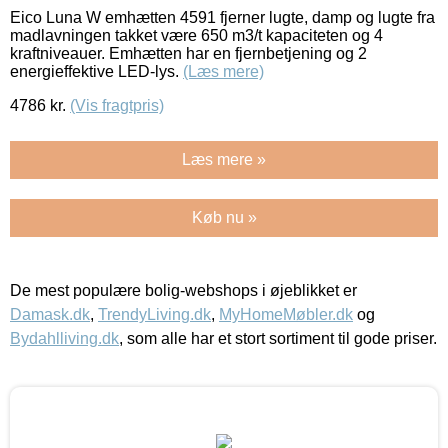
Eico Luna W emhætten 4591 fjerner lugte, damp og lugte fra
madlavningen takket være 650 m3/t kapaciteten og 4
kraftniveauer. Emhætten har en fjernbetjening og 2
energieffektive LED-lys.
(Læs mere)
4786
kr.
(Vis fragtpris)
Læs mere »
Køb nu »
De mest populære bolig-webshops i øjeblikket er
Damask.dk
,
TrendyLiving.dk
,
MyHomeMøbler.dk
og
Bydahlliving.dk
, som alle har et stort sortiment til gode priser.