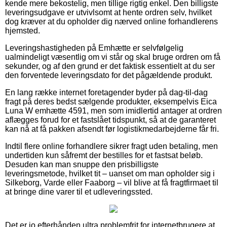
kende mere bekostelig, men tillige rigtig enkel. Den billigste
leveringsudgave er utvivlsomt at hente ordren selv, hvilket
dog kræver at du opholder dig nærved online forhandlerens
hjemsted.
Leveringshastigheden på Emhætte er selvfølgelig
ualmindeligt væsentlig om vi står og skal bruge ordren om få
sekunder, og af den grund er det faktisk essentielt at du ser
den forventede leveringsdato for det pågældende produkt.
En lang række internet foretagender byder på dag-til-dag
fragt på deres bedst sælgende produkter, eksempelvis Eica
Luna W emhætte 4591, men som imidlertid antager at ordren
aflægges forud for et fastslået tidspunkt, så at de garanteret
kan nå at få pakken afsendt før logistikmedarbejderne får fri.
Indtil flere online forhandlere sikrer fragt uden betaling, men
undertiden kun såfremt der bestilles for et fastsat beløb.
Desuden kan man snuppe den prisbilligste
leveringsmetode, hvilket tit – uanset om man opholder sig i
Silkeborg, Varde eller Faaborg – vil blive at få fragtfirmaet til
at bringe dine varer til et udleveringssted.
Det er jo efterhånden ultra problemfrit for internetbrugere at