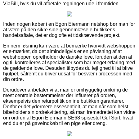
ViaBill, hvis du vil afbetale regningen ude i fremtiden.
Inden nogen køber i en Egon Eiermann netshop bør man for
at være på den sikre side gennemlæse e-butikkens
handelsaftale, det er dog ofte et tidskrævende projekt.
En nem løsning kan være at bemærke hvorvidt webshoppen
er e-mærket, da det almindeligvis er en påvisning af at
webshoppen opretholder de danske love, foruden at den af
og til kontrolleres af specialister som har meget erfaring med
de gældende love. Desuden tilbydes du lejlighed til at blive
hjulpet, såfremt du bliver udsat for besvær i processen med
din ordre.
Derudover anbefaler vi at man er omhyggelig omkring de
mest centrale bestemmelser der influerer på ordren,
eksempelvis den returpolitik online butikken garanterer.
Derfor er det ydermere essesentielt, at man når som helst
bibeholder sin ordrekvittering, så man fremadrettet kan vidne
om ordren af Egon Eiermann SE68 spisestol Gul Sort, hvad
end du er på gaveindkøb til en pige eller dreng.