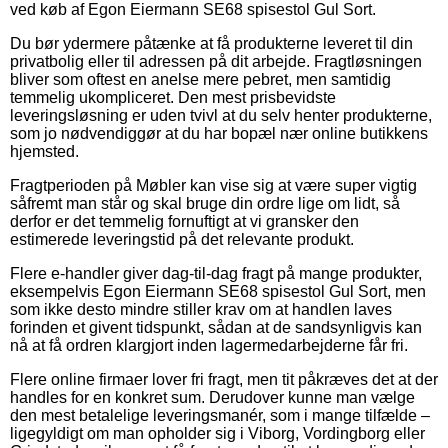
ved køb af Egon Eiermann SE68 spisestol Gul Sort.
Du bør ydermere påtænke at få produkterne leveret til din
privatbolig eller til adressen på dit arbejde. Fragtløsningen
bliver som oftest en anelse mere pebret, men samtidig
temmelig ukompliceret. Den mest prisbevidste
leveringsløsning er uden tvivl at du selv henter produkterne,
som jo nødvendiggør at du har bopæl nær online butikkens
hjemsted.
Fragtperioden på Møbler kan vise sig at være super vigtig
såfremt man står og skal bruge din ordre lige om lidt, så
derfor er det temmelig fornuftigt at vi gransker den
estimerede leveringstid på det relevante produkt.
Flere e-handler giver dag-til-dag fragt på mange produkter,
eksempelvis Egon Eiermann SE68 spisestol Gul Sort, men
som ikke desto mindre stiller krav om at handlen laves
forinden et givent tidspunkt, sådan at de sandsynligvis kan
nå at få ordren klargjort inden lagermedarbejderne får fri.
Flere online firmaer lover fri fragt, men tit påkræves det at der
handles for en konkret sum. Derudover kunne man vælge
den mest betalelige leveringsmanér, som i mange tilfælde –
ligegyldigt om man opholder sig i Viborg, Vordingborg eller