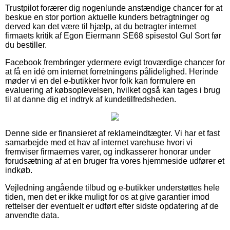
Trustpilot forærer dig nogenlunde anstændige chancer for at
beskue en stor portion aktuelle kunders betragtninger og
derved kan det være til hjælp, at du betragter internet
firmaets kritik af Egon Eiermann SE68 spisestol Gul Sort før
du bestiller.
Facebook frembringer ydermere evigt troværdige chancer for
at få en idé om internet forretningens pålidelighed. Herinde
møder vi en del e-butikker hvor folk kan formulere en
evaluering af købsoplevelsen, hvilket også kan tages i brug
til at danne dig et indtryk af kundetilfredsheden.
Denne side er finansieret af reklameindtægter. Vi har et fast
samarbejde med et hav af internet varehuse hvori vi
fremviser firmaernes varer, og indkasserer honorar under
forudsætning af at en bruger fra vores hjemmeside udfører et
indkøb.
Vejledning angående tilbud og e-butikker understøttes hele
tiden, men det er ikke muligt for os at give garantier imod
rettelser der eventuelt er udført efter sidste opdatering af de
anvendte data.