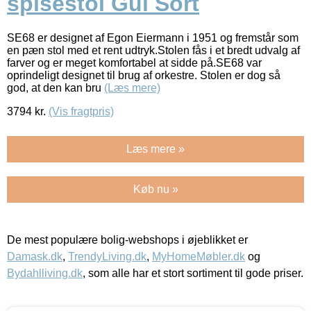
spisestol Gul Sort
SE68 er designet af Egon Eiermann i 1951 og fremstår som
en pæn stol med et rent udtryk.Stolen fås i et bredt udvalg af
farver og er meget komfortabel at sidde på.SE68 var
oprindeligt designet til brug af orkestre. Stolen er dog så
god, at den kan bru
(Læs mere)
3794
kr.
(Vis fragtpris)
Læs mere »
Køb nu »
De mest populære bolig-webshops i øjeblikket er
Damask.dk
,
TrendyLiving.dk
,
MyHomeMøbler.dk
og
Bydahlliving.dk
, som alle har et stort sortiment til gode priser.