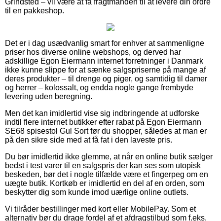
Grindsted – vil være at få fragtmanden til at levere din ordre
til en pakkeshop.
Det er i dag usædvanlig smart for enhver at sammenligne
priser hos diverse online webshops, og derved har
adskillige Egon Eiermann internet forretninger i Danmark
ikke kunne slippe for at sænke salgspriserne på mange af
deres produkter – til drenge og piger, og samtidig til damer
og herrer – kolossalt, og endda nogle gange frembyde
levering uden beregning.
Men det kan imidlertid vise sig indbringende at udforske
indtil flere internet butikker efter rabat på Egon Eiermann
SE68 spisestol Gul Sort før du shopper, således at man er
på den sikre side med at få fat i den laveste pris.
Du bør imidlertid ikke glemme, at når en online butik sælger
bedst i test varer til en salgspris der kan ses som utopisk
beskeden, bør det i nogle tilfælde være et fingerpeg om en
uægte butik. Kortkøb er imidlertid en del af en orden, som
beskytter dig som kunde imod uærlige online outlets.
Vi tilråder bestillinger med kort eller MobilePay. Som et
alternativ bør du drage fordel af et afdragstilbud som f.eks.