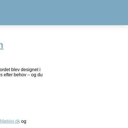
n
rdet blev designet i
s efter behov – og du
øbler.dk
og