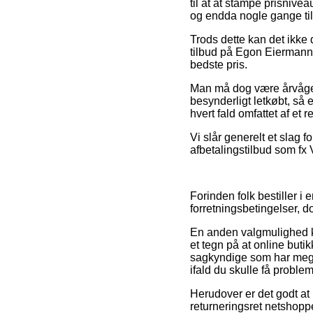
til at at stampe prisnive
og endda nogle gange tilb
Trods dette kan det ikke d
tilbud på Egon Eiermann E
bedste pris.
Man må dog være årvågen 
besynderligt letkøbt, så e
hvert fald omfattet af et
Vi slår generelt et slag 
afbetalingstilbud som fx V
Forinden folk bestiller 
forretningsbetingelser, d
En anden valgmulighed ka
et tegn på at online buti
sagkyndige som har meget
ifald du skulle få proble
Herudover er det godt at 
returneringsret netshoppe