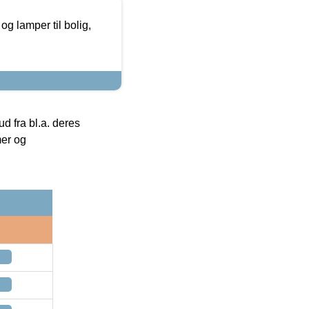
g lamper til bolig,
 fra bl.a. deres
mer og