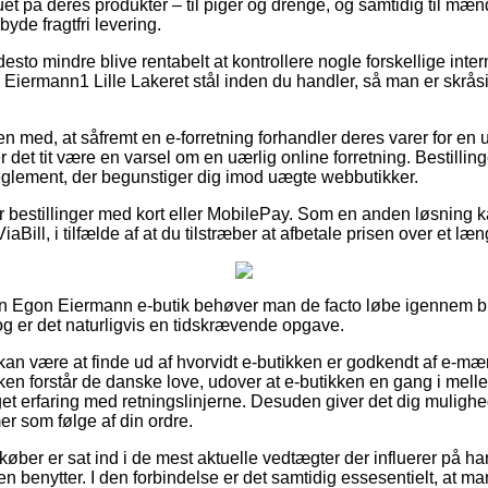
auet på deres produkter – til piger og drenge, og samtidig til mæn
yde fragtfri levering.
esto mindre blive rentabelt at kontrollere nogle forskellige inter
iermann1 Lille Lakeret stål inden du handler, så man er skråsikk
med, at såfremt en e-forretning forhandler deres varer for en 
r det tit være en varsel om en uærlig online forretning. Bestillin
 reglement, der begunstiger dig imod uægte webbutikker.
for bestillinger med kort eller MobilePay. Som en anden løsning k
iaBill, i tilfælde af at du tilstræber at afbetale prisen over et læ
i en Egon Eiermann e-butik behøver man de facto løbe igennem b
og er det naturligvis en tidskrævende opgave.
n være at finde ud af hvorvidt e-butikken er godkendt af e-mærk
kken forstår de danske love, udover at e-butikken en gang i mell
 erfaring med retningslinjerne. Desuden giver det dig mulighed f
mer som følge af din ordre.
køber er sat ind i de mest aktuelle vedtægter der influerer på ha
n benytter. I den forbindelse er det samtidig essesentielt, at m