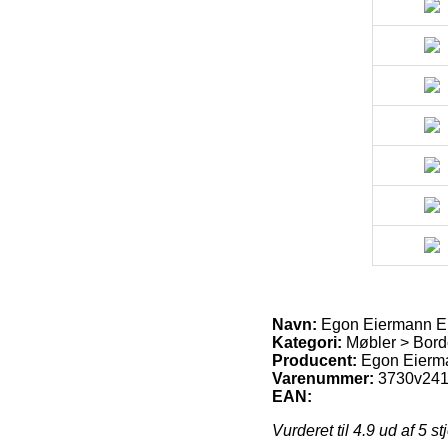
Navn:
Egon Eiermann Eie
Kategori:
Møbler > Bord
Producent:
Egon Eierm
Varenummer:
3730v24
EAN:
Vurderet til
4.9
ud af 5 st