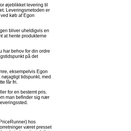
or øjeblikket levering til
det. Leveringsmetoden er
g ved køb af Egon
ngen bliver uheldigvis en
mt at hente produkterne
u har behov for din ordre
ngstidspunkt på det
numre, eksempelvis Egon
 nøjagtigt tidspunkt, med
e får fri.
ler for en bestemt pris.
 om man befinder sig nær
leveringssted.
x PriceRunner) hos
forretninger været presset