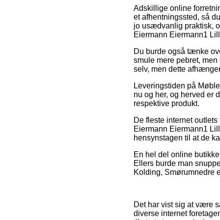
Adskillige online forretnin
et afhentningssted, så d
jo usædvanlig praktisk, 
Eiermann Eiermann1 Lille
Du burde også tænke over a
smule mere pebret, men o
selv, men dette afhænger 
Leveringstiden på Møbler
nu og her, og herved er d
respektive produkt.
De fleste internet outle
Eiermann Eiermann1 Lille
hensynstagen til at de kan
En hel del online butikke
Ellers burde man snuppe 
Kolding, Smørumnedre elle
Det har vist sig at være 
diverse internet foretage