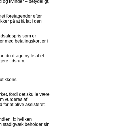
d og kvinder – betydeligt,
net foretagender efter
er på at få fat i den
udsalgspris som er
ger med betalingskort er i
an du drage nytte af et
ngere tidsrum.
utikkens
et, fordi det skulle være
em vurderes af
or at blive assisteret,
ndlen, fx hvilken
an stadigvæk beholder sin