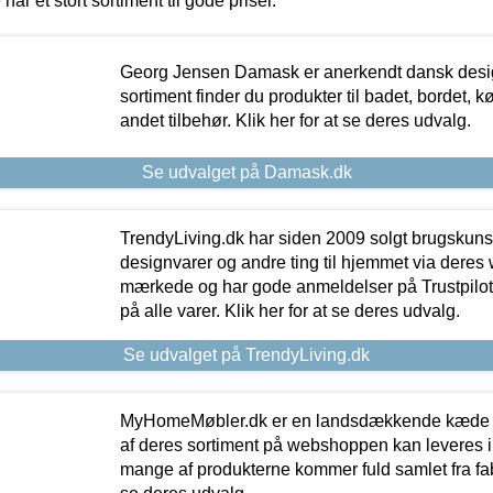
 har et stort sortiment til gode priser.
Georg Jensen Damask er anerkendt dansk desig
sortiment finder du produkter til badet, bordet, 
andet tilbehør. Klik her for at se deres udvalg.
Se udvalget på Damask.dk
TrendyLiving.dk har siden 2009 solgt brugskunst, 
designvarer og andre ting til hjemmet via deres
mærkede og har gode anmeldelser på Trustpilot,
på alle varer. Klik her for at se deres udvalg.
Se udvalget på TrendyLiving.dk
MyHomeMøbler.dk er en landsdækkende kæde m
af deres sortiment på webshoppen kan leveres i
mange af produkterne kommer fuld samlet fra fabr