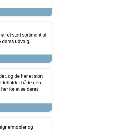
ar et stort sortiment af
e deres udvalg.
t, og de har et stort
 indeholder både den
 her for at se deres
esignermøbler og