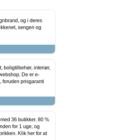
nbrand, og i deres
køkkenet, sengen og
boligtilbehør, interiør,
 webshop. De er e-
 foruden prisgaranti
ed 36 butikker. 80 %
nden for 1 uge, og
ikken. Klik her for at