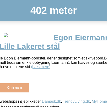
402 meter
Egon Eierman
ille Lakeret stål
le Egon Eiermann-bordstel, der er designet som et skrivebord.Bo
onelt trods sin enkle opbygning.Eiermann1 kan hæves og sænke
 hæve den ene sid
(Læs mere)
Køb nu »
webshops i øjeblikket er
Damask.dk
,
TrendyLiving.dk
,
MyHomeM