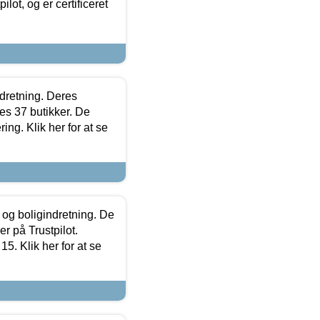
lot, og er certificeret
ndretning. Deres
s 37 butikker. De
ing. Klik her for at se
 og boligindretning. De
r på Trustpilot.
5. Klik her for at se