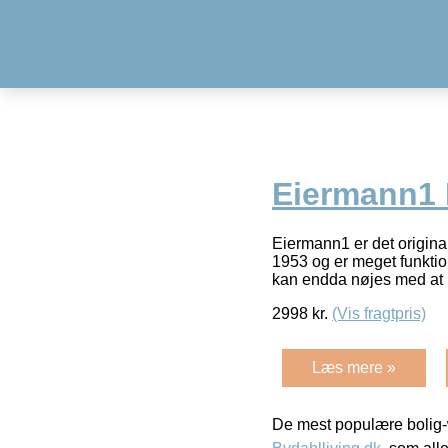
Eiermann1 L
Eiermann1 er det origina
1953 og er meget funkti
kan endda nøjes med at
2998
kr.
(Vis fragtpris)
Læs mere »
De mest populære bolig-