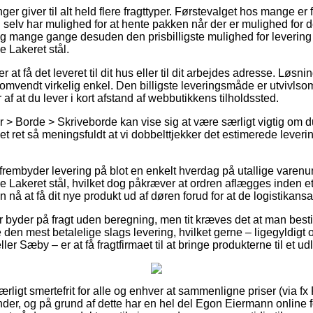
ger giver til alt held flere fragttyper. Førstevalget hos mange er f
u selv har mulighed for at hente pakken når der er mulighed for 
og mange gange desuden den prisbilligste mulighed for leverin
 Lakeret stål.
t få det leveret til dit hus eller til dit arbejdes adresse. Løsni
mvendt virkelig enkel. Den billigste leveringsmåde er utvivlso
af at du lever i kort afstand af webbutikkens tilholdssted.
 > Borde > Skriveborde kan vise sig at være særligt vigtig om d
et ret så meningsfuldt at vi dobbelttjekker det estimerede leveri
ts frembyder levering på blot en enkelt hverdag på utallige vare
 Lakeret stål, hvilket dog påkræver at ordren aflægges inden et
 nå at få dit nye produkt ud af døren forud for at de logistikansatt
r byder på fragt uden beregning, men tit kræves det at man bestil
den mest betalelige slags levering, hvilket gerne – ligegyldigt
r Sæby – er at få fragtfirmaet til at bringe produkterne til et ud
særligt smertefrit for alle og enhver at sammenligne priser (via f
nder, og på grund af dette har en hel del Egon Eiermann online 