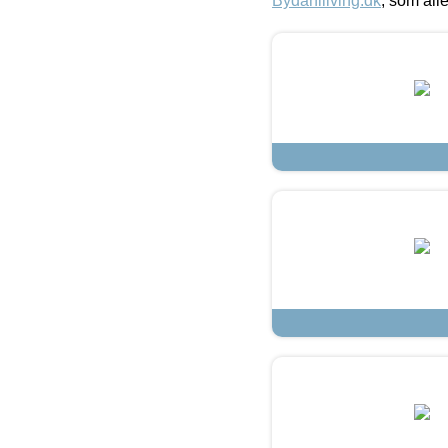
Bydahlliving.dk
, som alle