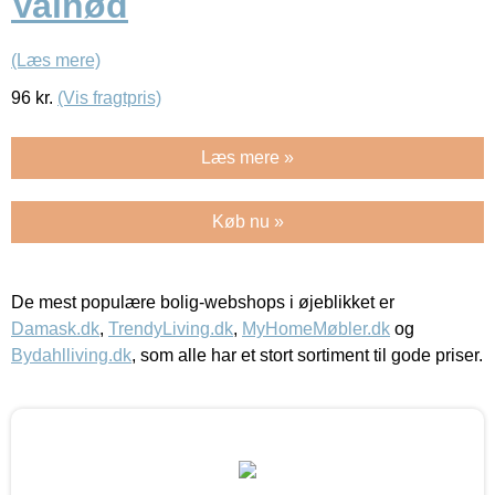
Valnød
(Læs mere)
96
kr.
(Vis fragtpris)
Læs mere »
Køb nu »
De mest populære bolig-webshops i øjeblikket er
Damask.dk
,
TrendyLiving.dk
,
MyHomeMøbler.dk
og
Bydahlliving.dk
, som alle har et stort sortiment til gode priser.