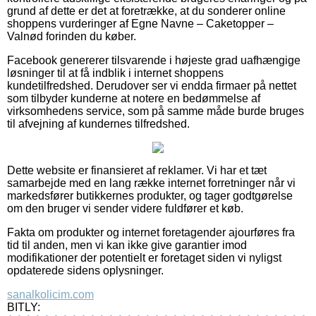
grund af dette er det at foretrække, at du sonderer online
shoppens vurderinger af Egne Navne – Caketopper –
Valnød forinden du køber.
Facebook genererer tilsvarende i højeste grad uafhængige
løsninger til at få indblik i internet shoppens
kundetilfredshed. Derudover ser vi endda firmaer på nettet
som tilbyder kunderne at notere en bedømmelse af
virksomhedens service, som på samme måde burde bruges
til afvejning af kundernes tilfredshed.
Dette website er finansieret af reklamer. Vi har et tæt
samarbejde med en lang række internet forretninger når vi
markedsfører butikkernes produkter, og tager godtgørelse
om den bruger vi sender videre fuldfører et køb.
Fakta om produkter og internet foretagender ajourføres fra
tid til anden, men vi kan ikke give garantier imod
modifikationer der potentielt er foretaget siden vi nyligst
opdaterede sidens oplysninger.
sanalkolicim.com
BITLY: