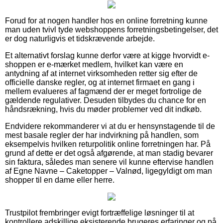
Forud for at nogen handler hos en online forretning kunne
man uden tvivl tyde webshoppens forretningsbetingelser, det
er dog naturligvis et tidskrævende arbejde.
Et alternativt forslag kunne derfor være at kigge hvorvidt e-
shoppen er e-mærket medlem, hvilket kan være en
antydning af at internet virksomheden retter sig efter de
officielle danske regler, og at internet firmaet en gang i
mellem evalueres af fagmænd der er meget fortrolige de
gældende regulativer. Desuden tilbydes du chance for en
håndsrækning, hvis du møder problemer ved dit indkøb.
Endvidere rekommanderer vi at du er hensynstagende til de
mest basale regler der har indvirkning på handlen, som
eksempelvis hvilken returpolitik online forretningen har. På
grund af dette er det også afgørende, at man stadig bevarer
sin faktura, således man senere vil kunne eftervise handlen
af Egne Navne – Caketopper – Valnød, ligegyldigt om man
shopper til en dame eller herre.
Trustpilot frembringer evigt fortræffelige løsninger til at
kontrollere adskillige eksisterende brugeres erfaringer og på