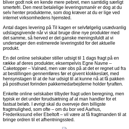
bliver godt nok en kende mere pebret, men samtidig særligt
smertefri. Den mest betalelige leveringsmanér er dog at du
selv henter produkterne, som dog kræver at du er lige ved
internet virksomhedens hjemsted.
Antal dages levering på Til kagen er selvfølgelig usædvanlig
udslagsgivende når vi skal bruge dine nye produkter med
det samme, så herved er det ganske meningsfuldt at vi
undersøger den estimerede leveringstid for det aktuelle
produkt.
En del online selskaber stiller udsigt til 1 dags fragt på en
række af deres produkter, eksempelvis Egne Navne –
Caketopper – Valnød, men vær obs på at det er regnet ud fra
at bestillingen gennemføres før et givent klokkeslæt, med
hensynstagen til at de har udsigt til at kunne nå at få pakken
på posthuset forinden pakkemedarbejderne holder fyraften.
Enkelte online selskaber tilbyder fragt uden beregning, men
typisk er det under forudsætning af at man handler for et
fastsat beløb. I øvrigt skal du overveje den billigste
fragtmulighed, som ofte – om du bor ved Aarhus,
Frederikssund eller Ebeltoft – vil være at få fragtmanden til at
bringe ordren til et afhentningssted.