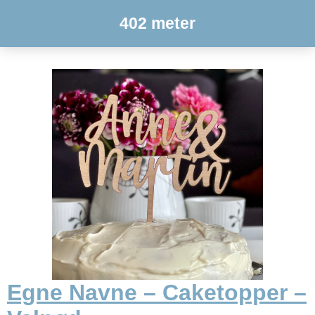
402 meter
Egne Navne – Caketopper –