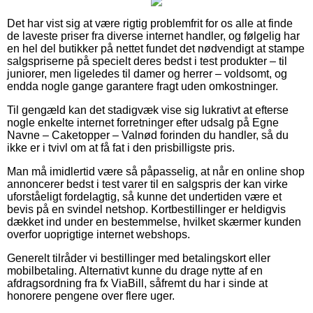
Det har vist sig at være rigtig problemfrit for os alle at finde
de laveste priser fra diverse internet handler, og følgelig har
en hel del butikker på nettet fundet det nødvendigt at stampe
salgspriserne på specielt deres bedst i test produkter – til
juniorer, men ligeledes til damer og herrer – voldsomt, og
endda nogle gange garantere fragt uden omkostninger.
Til gengæld kan det stadigvæk vise sig lukrativt at efterse
nogle enkelte internet forretninger efter udsalg på Egne
Navne – Caketopper – Valnød forinden du handler, så du
ikke er i tvivl om at få fat i den prisbilligste pris.
Man må imidlertid være så påpasselig, at når en online shop
annoncerer bedst i test varer til en salgspris der kan virke
uforståeligt fordelagtig, så kunne det undertiden være et
bevis på en svindel netshop. Kortbestillinger er heldigvis
dækket ind under en bestemmelse, hvilket skærmer kunden
overfor uoprigtige internet webshops.
Generelt tilråder vi bestillinger med betalingskort eller
mobilbetaling. Alternativt kunne du drage nytte af en
afdragsordning fra fx ViaBill, såfremt du har i sinde at
honorere pengene over flere uger.