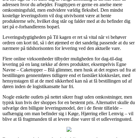
adressen hvor du arbejder. Fragttypen er gerne en anelse mere
omkostningsfuld, men endvidere vældig fleksibel. Den mindst
kostelige leveringsform vil dog utvivlsomt være at hente
produkterne selv, hvilket dog står og falder med at du befinder dig
tæt på e-forhandlerens bopæl.
Leveringsdygtigheden på Til kagen er ret så vital når vi behøver
ordren om kort tid, så i det øjemed er det sandelig passende at du ser
nærmere på tidshorisonten for levering ved den aktuelle vare.
Flere online virksomheder tilbyder muligheden for dag-til-dag
levering på en lang række af deres produkter, eksempelvis Egne
Navne – Caketopper – Blå glimmer, men husk at det regnes ud fra at
bestillingen gennemføres tidligere end et fastslået klokkeslæt, med
hensynstagen til at de med sikkerhed kan nå at få bestillingen ud af
døren inden de logistikansatte har fri.
Nogle enkelte outlets på nettet sikrer fragt uden omkostninger, men
typisk kun hvis der shoppes for en bestemt pris. Alternativt skulle du
udvælge den billigste leveringsmodel, der i de fleste tilfælde –
uafhængig om man befinder sig i Køge, Hjørring eller Lemvig – vil
blive at få fragtmanden til at levere dine varer til et udleveringssted.