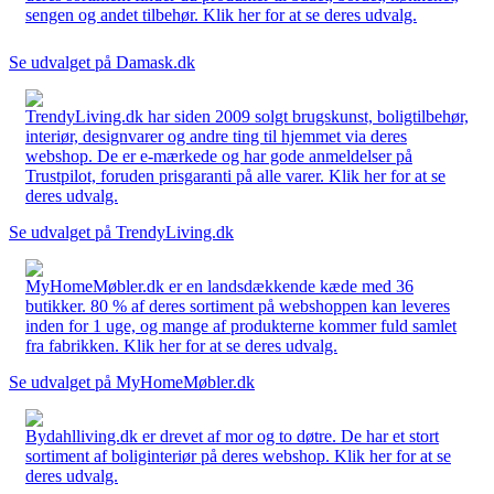
sengen og andet tilbehør. Klik her for at se deres udvalg.
Se udvalget på Damask.dk
TrendyLiving.dk har siden 2009 solgt brugskunst, boligtilbehør,
interiør, designvarer og andre ting til hjemmet via deres
webshop. De er e-mærkede og har gode anmeldelser på
Trustpilot, foruden prisgaranti på alle varer. Klik her for at se
deres udvalg.
Se udvalget på TrendyLiving.dk
MyHomeMøbler.dk er en landsdækkende kæde med 36
butikker. 80 % af deres sortiment på webshoppen kan leveres
inden for 1 uge, og mange af produkterne kommer fuld samlet
fra fabrikken. Klik her for at se deres udvalg.
Se udvalget på MyHomeMøbler.dk
Bydahlliving.dk er drevet af mor og to døtre. De har et stort
sortiment af boliginteriør på deres webshop. Klik her for at se
deres udvalg.