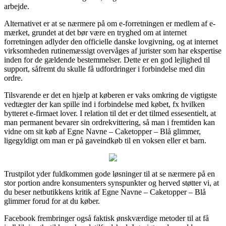
arbejde.
Alternativet er at se nærmere på om e-forretningen er medlem af e-
mærket, grundet at det bør være en tryghed om at internet
forretningen adlyder den officielle danske lovgivning, og at internet
virksomheden rutinemæssigt overvåges af jurister som har ekspertise
inden for de gældende bestemmelser. Dette er en god lejlighed til
support, såfremt du skulle få udfordringer i forbindelse med din
ordre.
Tilsvarende er det en hjælp at køberen er vaks omkring de vigtigste
vedtægter der kan spille ind i forbindelse med købet, fx hvilken
bytteret e-firmaet lover. I relation til det er det tilmed essesentielt, at
man permanent bevarer sin ordrekvittering, så man i fremtiden kan
vidne om sit køb af Egne Navne – Caketopper – Blå glimmer,
ligegyldigt om man er på gaveindkøb til en voksen eller et barn.
Trustpilot yder fuldkommen gode løsninger til at se nærmere på en
stor portion andre konsumenters synspunkter og herved støtter vi, at
du beser netbutikkens kritik af Egne Navne – Caketopper – Blå
glimmer forud for at du køber.
Facebook frembringer også faktisk ønskværdige metoder til at få