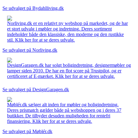
Se udvalget på Bydahlliving.dk
Norliving.dk er en relativt ny webshop på markedet, og de har
et stort udvalg i møbler og indretning. Deres sortiment
indeholder både den klassiske, den moderne og den rustikke
stil. Klik her for at se deres udvalg.
Se udvalget på Norliving.dk
DesignGaragen.dk har solgt boligindretning, designermøbler og
lamper siden 2010. De har en flot score på Trustpilot, og er
certificeret af E-mærket. Klik her for at se deres udvalg.
Se udvalget på DesignGaragen.dk
Møblér.dk sælger alt inden for møbler og boligindretning.
Deres prismatch gælder både på webshoppen og i deres 37
butikker. De tilbyder desuden muligheden for rentefri
finansiering. Klik her for at se deres udvalg.
Se udvalget på Møblér.dk