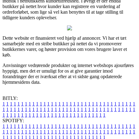
indblik i netbutikkens kundetilfredshed. I øvrigt er der endda
butikker på nettet hvor kunder kan registrere en vurdering af
ordreforløbet, som lige så vel kan benyttes til at tage stilling til
tidligere kunders oplevelser.
Dette website er finansieret ved hjælp af annoncer. Vi har et tæt
samarbejde med en stribe butikker på nettet da vi promoverer
butikkernes varer, og høster provision om vores brugere laver et
køb.
Anvisninger vedrørende produkter og internet webshops ajourføres
hyppigt, men det er umuligt for os at give garantier imod
forandringer der er iværksat efter at vi sidste gang opdaterede
hjemmesidens data.
BITLY:
1
1
1
1
1
1
1
1
1
1
1
1
1
1
1
1
1
1
1
1
1
1
1
1
1
1
1
1
1
1
1
1
1
1
1
1
1
1
1
1
1
1
1
1
1
1
1
1
1
1
1
1
1
1
1
1
1
1
1
1
1
1
1
1
1
1
1
1
1
1
1
1
1
1
1
1
1
1
1
1
1
1
1
1
1
1
1
1
1
1
1
1
1
1
1
1
1
1
1
1
SPOTIFY:
1
1
1
1
1
1
1
1
1
1
1
1
1
1
1
1
1
1
1
1
1
1
1
1
1
1
1
1
1
1
1
1
1
1
1
1
1
1
1
1
1
1
1
1
1
1
1
1
1
1
1
1
1
1
1
1
1
1
1
1
1
1
1
1
1
1
1
1
1
1
1
1
1
1
1
1
1
1
1
1
1
1
1
1
1
1
1
1
1
1
1
1
1
1
1
1
1
1
1
1