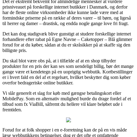
Det er ekstremt bekvemt for almindelige mennesker at vurdere
prisniveauet på forskellige internet butikker i Danmark, og derfor
har de fleste online virksomheder ikke kunne lade være med at
formindske priserne på en række af deres varer – til børn, og ligeså
til herrer og damer – drastisk, og endda nogle gange love fri fragt.
Det kan dog stadigvæk blive gunstigt at studere forskellige internet
forhandlere efter rabat på Egne Navne – Caketopper – Blå glimmer
forud for at du køber, sådan at du er skråsikker på at skaffe sig den
billigste pris.
Du skal blot være obs på, at i tilfælde af at en shop tilbyder
produkter for en pris der kan ses som uendeligt billig, bør det mange
gange være et kendetegn på en uoprigtig webbutik. Kortbestillinger
er i hvert fald en del af et regelsæt, hvilket beskytter dig som køber
overfor bedrageriske online butikker.
Vi slår generelt et slag for køb med gængse betalingskort eller
MobilePay. Som en alternativ mulighed burde du drage fordel af et
tilbud som fx ViaBill, såfremt du hellere vil klare beløbet ude i
fremtiden.
Forud for at folk shopper i en e-forretning kan de på en vis måde
læse webbutikkens betingelser, dog er det ofte et omfattende