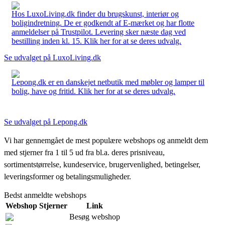
Hos LuxoLiving.dk finder du brugskunst, interiør og
boligindretning. De er godkendt af E-mærket og har flotte
anmeldelser på Trustpilot. Levering sker næste dag ved
bestilling inden kl. 15. Klik her for at se deres udvalg.
Se udvalget på LuxoLiving.dk
Lepong.dk er en danskejet netbutik med møbler og lamper til
bolig, have og fritid. Klik her for at se deres udvalg.
Se udvalget på Lepong.dk
Vi har gennemgået de mest populære webshops og anmeldt dem
med stjerner fra 1 til 5 ud fra bl.a. deres prisniveau,
sortimentstørrelse, kundeservice, brugervenlighed, betingelser,
leveringsformer og betalingsmuligheder.
Bedst anmeldte webshops
Webshop
Stjerner
Link
Besøg webshop