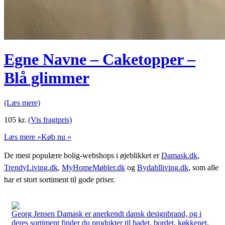
Egne Navne – Caketopper –
Blå glimmer
(Læs mere)
105
kr.
(Vis fragtpris)
Læs mere »
Køb nu »
De mest populære bolig-webshops i øjeblikket er
Damask.dk
,
TrendyLiving.dk
,
MyHomeMøbler.dk
og
Bydahlliving.dk
, som alle
har et stort sortiment til gode priser.
Georg Jensen Damask er anerkendt dansk designbrand, og i
deres sortiment finder du produkter til badet, bordet, køkkenet,