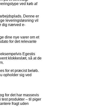
everingstype ved køb af
n arbejdsplads. Denne er
ge leveringsløsning vil
er dig nærved e-
ge dine nye varer om et
sdato for det relevante
, eksempelvis Egestis
vent klokkeslæt, så at de
em.
pes for et præcist beløb.
du opholder sig ved
r, og for det har massevis
test produkter – til piger
antere fragt uden