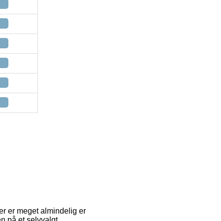
der er meget almindelig er
ren på et selvvalgt