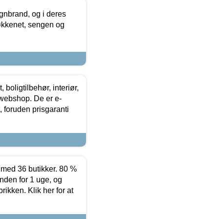
nbrand, og i deres
køkkenet, sengen og
boligtilbehør, interiør,
 webshop. De er e-
 foruden prisgaranti
ed 36 butikker. 80 %
nden for 1 uge, og
ikken. Klik her for at