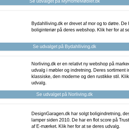
Se udvalget på MyHomeMøbler.dk
Bydahlliving.dk er drevet af mor og to døtre. De h
boliginteriør på deres webshop. Klik her for at s
Se udvalget på Bydahlliving.dk
Norliving.dk er en relativt ny webshop på markede
udvalg i møbler og indretning. Deres sortiment
klassiske, den moderne og den rustikke stil. Klik
udvalg.
Se udvalget på Norliving.dk
DesignGaragen.dk har solgt boligindretning, d
lamper siden 2010. De har en flot score på Trustpi
af E-mærket. Klik her for at se deres udvalg.