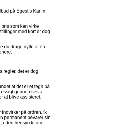
 tilbud på Egestis Kanin
 pris som kan virke
tillinger med kort er dog
ne du drage nytte af en
senere.
s regler, det er dog
undet at det er et tegn på
lmæssigt gennemses af
at blive assisteret,
ndvirker på ordren, fx
man permanent bevarer sin
å, uden hensyn til om