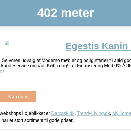
402 meter
Egestis Kanin 
 Se vores udvalg af Moderno møbler og boliginteriør til altid gode
pørg kundeservice om råd. Køb i dag! Let Finansiering Med 0% Å
e)
Køb nu »
webshops i øjeblikket er
Damask.dk
,
TrendyLiving.dk
,
MyHomeM
 har et stort sortiment til gode priser.