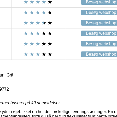
Besøg webshop
Besøg webshop
Besøg webshop
Besøg webshop
Besøg webshop
Besøg webshop
ur : Grå
9772
jerner baseret på
40
anmeldelser
 yder i øjeblikket en hel del forskellige leveringsløsninger. En 
 afhentningssted, fordi du så har fuld fleksibilitet til at hente ord