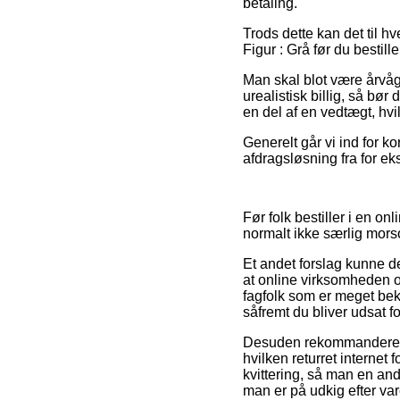
betaling.
Trods dette kan det til hv
Figur : Grå før du bestill
Man skal blot være årvåg
urealistisk billig, så bø
en del af en vedtægt, hvi
Generelt går vi ind for k
afdragsløsning fra for eks
Før folk bestiller i en on
normalt ikke særlig mors
Et andet forslag kunne de
at online virksomheden o
fagfolk som er meget bek
såfremt du bliver udsat f
Desuden rekommanderer v
hvilken returret interne
kvittering, så man en an
man er på udkig efter vare