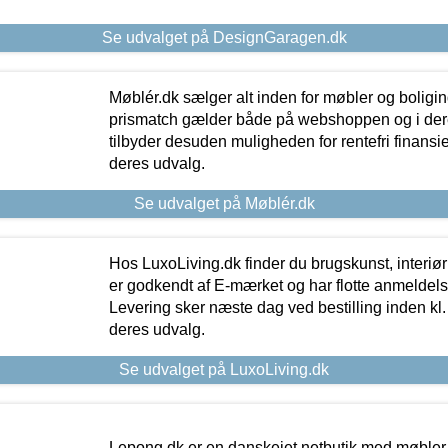
Se udvalget på DesignGaragen.dk
Møblér.dk sælger alt inden for møbler og boligi
prismatch gælder både på webshoppen og i dere
tilbyder desuden muligheden for rentefri finansier
deres udvalg.
Se udvalget på Møblér.dk
Hos LuxoLiving.dk finder du brugskunst, interiør
er godkendt af E-mærket og har flotte anmeldelse
Levering sker næste dag ved bestilling inden kl. 1
deres udvalg.
Se udvalget på LuxoLiving.dk
Lepong.dk er en danskejet netbutik med møbler o