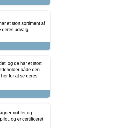
ar et stort sortiment af
e deres udvalg.
t, og de har et stort
 indeholder både den
 her for at se deres
esignermøbler og
lot, og er certificeret