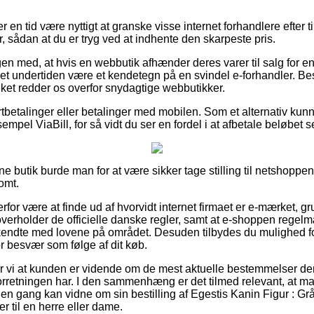
er en tid være nyttigt at granske visse internet forhandlere efter
er, sådan at du er tryg ved at indhente den skarpeste pris.
en med, at hvis en webbutik afhænder deres varer til salg for en
r det undertiden være et kendetegn på en svindel e-forhandler. Bes
lket redder os overfor snydagtige webbutikker.
ortbetalinger eller betalinger med mobilen. Som et alternativ kun
empel ViaBill, for så vidt du ser en fordel i at afbetale beløbet 
line butik burde man for at være sikker tage stilling til netshoppen
omt.
rfor være at finde ud af hvorvidt internet firmaet er e-mærket, gr
verholder de officielle danske regler, samt at e-shoppen rege
endte med lovene på området. Desuden tilbydes du mulighed for 
or besvær som følge af dit køb.
i at kunden er vidende om de mest aktuelle bestemmelser der i
t forretningen har. I den sammenhæng er det tilmed relevant, at 
den gang kan vidne om sin bestilling af Egestis Kanin Figur : Gr
r til en herre eller dame.