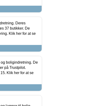
ndretning. Deres
s 37 butikker. De
ing. Klik her for at se
 og boligindretning. De
r på Trustpilot.
5. Klik her for at se
g lamper til bolig,