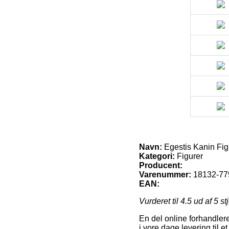
Navn:
Egestis Kanin Fig
Kategori:
Figurer
Producent:
Varenummer:
18132-77
EAN:
Vurderet til
4.5
ud af 5 st
En del online forhandlere
i vore dage levering til et