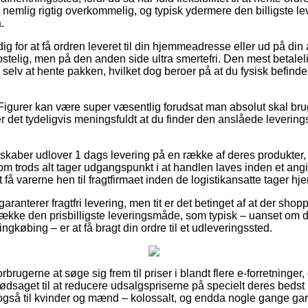
 nemlig rigtig overkommelig, og typisk ydermere den billigste l
.
g for at få ordren leveret til din hjemmeadresse eller ud på di
stelig, men på den anden side ultra smertefri. Den mest betaleli
e selv at hente pakken, hvilket dog beroer på at du fysisk befind
Figurer kan være super væsentlig forudsat man absolut skal bru
er det tydeligvis meningsfuldt at du finder den anslåede levering
elskaber udlover 1 dags levering på en række af deres produkter
om trods alt tager udgangspunkt i at handlen laves inden et angi
 få varerne hen til fragtfirmaet inden de logistikansatte tager hj
garanterer fragtfri levering, men tit er det betinget af at der shop
trække den prisbilligste leveringsmåde, som typisk – uanset om 
ngkøbing – er at få bragt din ordre til et udleveringssted.
forbrugerne at søge sig frem til priser i blandt flere e-forretninge
nødsaget til at reducere udsalgspriserne på specielt deres bedst i 
også til kvinder og mænd – kolossalt, og endda nogle gange gar