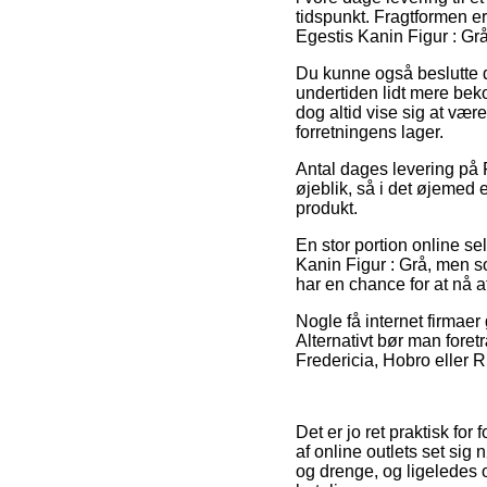
tidspunkt. Fragtformen er
Egestis Kanin Figur : Grå
Du kunne også beslutte di
undertiden lidt mere beko
dog altid vise sig at vær
forretningens lager.
Antal dages levering på 
øjeblik, så i det øjemed 
produkt.
En stor portion online s
Kanin Figur : Grå, men s
har en chance for at nå at
Nogle få internet firmaer 
Alternativt bør man fore
Fredericia, Hobro eller Ri
Det er jo ret praktisk for 
af online outlets set sig 
og drenge, og ligeledes 