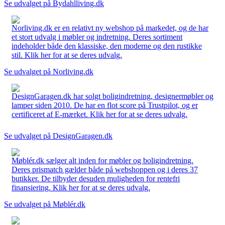
Se udvalget på Bydahlliving.dk
Norliving.dk er en relativt ny webshop på markedet, og de har
et stort udvalg i møbler og indretning. Deres sortiment
indeholder både den klassiske, den moderne og den rustikke
stil. Klik her for at se deres udvalg.
Se udvalget på Norliving.dk
DesignGaragen.dk har solgt boligindretning, designermøbler og
lamper siden 2010. De har en flot score på Trustpilot, og er
certificeret af E-mærket. Klik her for at se deres udvalg.
Se udvalget på DesignGaragen.dk
Møblér.dk sælger alt inden for møbler og boligindretning.
Deres prismatch gælder både på webshoppen og i deres 37
butikker. De tilbyder desuden muligheden for rentefri
finansiering. Klik her for at se deres udvalg.
Se udvalget på Møblér.dk