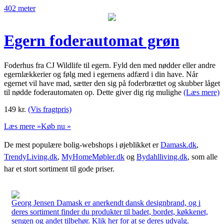
402 meter
Egern foderautomat grøn
Foderhus fra CJ Wildlife til egern. Fyld den med nødder eller andre
egernlækkerier og følg med i egernens adfærd i din have. Når
egernet vil have mad, sætter den sig på foderbrættet og skubber låget
til nødde foderautomaten op. Dette giver dig rig mulighe
(Læs mere)
149
kr.
(Vis fragtpris)
Læs mere »
Køb nu »
De mest populære bolig-webshops i øjeblikket er
Damask.dk
,
TrendyLiving.dk
,
MyHomeMøbler.dk
og
Bydahlliving.dk
, som alle
har et stort sortiment til gode priser.
Georg Jensen Damask er anerkendt dansk designbrand, og i
deres sortiment finder du produkter til badet, bordet, køkkenet,
sengen og andet tilbehør. Klik her for at se deres udvalg.