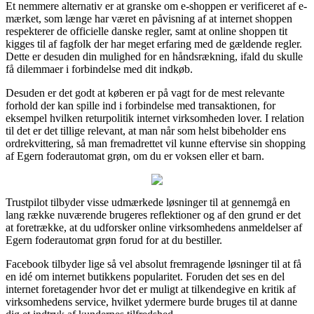
Et nemmere alternativ er at granske om e-shoppen er verificeret af e-
mærket, som længe har været en påvisning af at internet shoppen
respekterer de officielle danske regler, samt at online shoppen tit
kigges til af fagfolk der har meget erfaring med de gældende regler.
Dette er desuden din mulighed for en håndsrækning, ifald du skulle
få dilemmaer i forbindelse med dit indkøb.
Desuden er det godt at køberen er på vagt for de mest relevante
forhold der kan spille ind i forbindelse med transaktionen, for
eksempel hvilken returpolitik internet virksomheden lover. I relation
til det er det tillige relevant, at man når som helst bibeholder ens
ordrekvittering, så man fremadrettet vil kunne eftervise sin shopping
af Egern foderautomat grøn, om du er voksen eller et barn.
Trustpilot tilbyder visse udmærkede løsninger til at gennemgå en
lang række nuværende brugeres reflektioner og af den grund er det
at foretrække, at du udforsker online virksomhedens anmeldelser af
Egern foderautomat grøn forud for at du bestiller.
Facebook tilbyder lige så vel absolut fremragende løsninger til at få
en idé om internet butikkens popularitet. Foruden det ses en del
internet foretagender hvor det er muligt at tilkendegive en kritik af
virksomhedens service, hvilket ydermere burde bruges til at danne