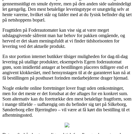
gennemsnitligt en smule dyrere, men på den anden side ualmindeligt
let gængelig. Den mest betalelige leveringstype er unægtelig selv at
hente varerne, hvilket står og falder med at du fysisk befinder dig tæt
på netshoppens bopæl.
Fragttiden på Foderautomater kan vise sig at være meget
udslagsgivende såfremt man har behov for pakken omgående, og
herved er det skam meningsfuldt at vi finder tidshorisonten for
levering ved det aktuelle produkt.
En stor portion internet butikker tilsiger muligheden for dag-til-dag
levering på utallige produkter, eksempelvis Egern foderautomat
grøn, som imidlertid antager at bestillingen placeres tidligere end et
angivent klokkeslæt, med hensynstagen til at de garanteret kan nå at
få bestillingen på posthuset forinden medarbejderne drager hjemad.
Nogle enkelte online forretninger lover fragt uden omkostninger,
men for det meste er det forudsat at der aftages for en konkret sum.
Som alternativ kan du foretrække den mest betalelige fragtform, som
i mange tilfælde – uafhængig om du befinder sig tæt på Silkeborg,
Sønderborg eller Bjerringbro – vil være at få kørt din bestilling til et
afhentningssted.