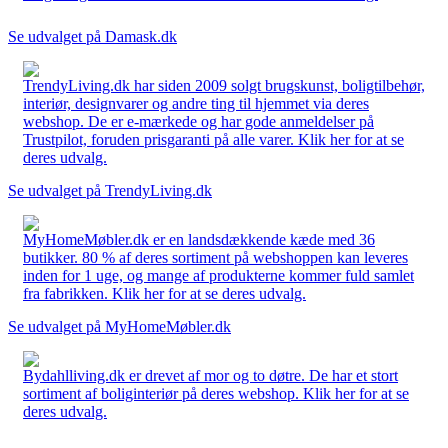
Se udvalget på Damask.dk
TrendyLiving.dk har siden 2009 solgt brugskunst, boligtilbehør,
interiør, designvarer og andre ting til hjemmet via deres
webshop. De er e-mærkede og har gode anmeldelser på
Trustpilot, foruden prisgaranti på alle varer. Klik her for at se
deres udvalg.
Se udvalget på TrendyLiving.dk
MyHomeMøbler.dk er en landsdækkende kæde med 36
butikker. 80 % af deres sortiment på webshoppen kan leveres
inden for 1 uge, og mange af produkterne kommer fuld samlet
fra fabrikken. Klik her for at se deres udvalg.
Se udvalget på MyHomeMøbler.dk
Bydahlliving.dk er drevet af mor og to døtre. De har et stort
sortiment af boliginteriør på deres webshop. Klik her for at se
deres udvalg.