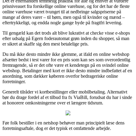
Det er efterhånden temmelig praktisk for alle og enhver at vurdere
prisniveauet fra forskellige online varehuse, og for det har de fleste
online varehuse været tvunget til at nedbringe salgspriserne på
mange af deres varer – til børn, men også til kvinder og mænd –
eftertrykkeligt, og endda nogle gange byde på fragtfri levering.
Til gengæld kan det trods alt blive lukrativt at checke visse e-shops
efter udsalg på Egern foderautomat grøn inden du shopper, så man
er sikret at skaffe sig den mest betalelige pris.
Du må ikke desto mindre ikke glemme, at ifald en online webshop
afsætter bedst i test varer for en pris som kan ses som overordentlig
fremragende, så er det ofte være et kendetegn på en svindel online
webshop. Betalinger med kort er ikke desto mindre indbefattet af en
anordning, som dækker køberen overfor bedrageriske online
forretninger.
Generelt tilråder vi kortbestillinger eller mobilbetaling. Alternativt
bør du drage fordel af et tilbud fra fx ViaBill, forudsat du har i sinde
at honorere omkostningerne over et længere tidsrum.
Før folk bestiller i en netshop behøver man principielt læse dens
forretningsaftale, dog er det typisk et omfattende arbejde.