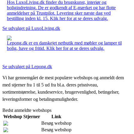
Hos LuxoLiving.dk finder du brugskunst, interiør og
boligindretning. De er godkendt af E-mærket og har flotte
anmeldelser på Trustpilot. Levering sker næste dag ved
bestilling inden kl. 15. Klik her for at se deres udvalg.
Se udvalget på LuxoLiving.dk
Lepong.dk er en danskejet netbutik med møbler og lamper til
bolig, have og fritid. Klik her for at se deres udvalg.
Se udvalget på Lepong.dk
Vi har gennemgået de mest populære webshops og anmeldt dem
med stjerner fra 1 til 5 ud fra bl.a. deres prisniveau,
sortimentstørrelse, kundeservice, brugervenlighed, betingelser,
leveringsformer og betalingsmuligheder.
Bedst anmeldte webshops
Webshop
Stjerner
Link
Besøg webshop
Besøg webshop