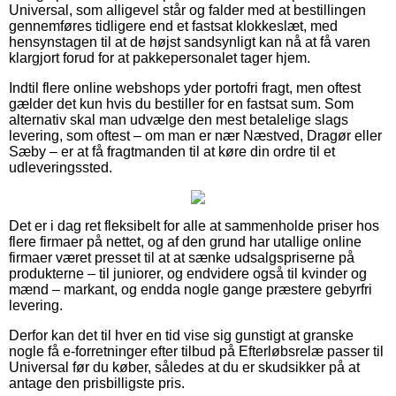
Universal, som alligevel står og falder med at bestillingen
gennemføres tidligere end et fastsat klokkeslæt, med
hensynstagen til at de højst sandsynligt kan nå at få varen
klargjort forud for at pakkepersonalet tager hjem.
Indtil flere online webshops yder portofri fragt, men oftest
gælder det kun hvis du bestiller for en fastsat sum. Som
alternativ skal man udvælge den mest betalelige slags
levering, som oftest – om man er nær Næstved, Dragør eller
Sæby – er at få fragtmanden til at køre din ordre til et
udleveringssted.
Det er i dag ret fleksibelt for alle at sammenholde priser hos
flere firmaer på nettet, og af den grund har utallige online
firmaer været presset til at at sænke udsalgspriserne på
produkterne – til juniorer, og endvidere også til kvinder og
mænd – markant, og endda nogle gange præstere gebyrfri
levering.
Derfor kan det til hver en tid vise sig gunstigt at granske
nogle få e-forretninger efter tilbud på Efterløbsrelæ passer til
Universal før du køber, således at du er skudsikker på at
antage den prisbilligste pris.