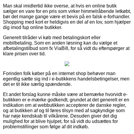
Man skal imidlertid ikke overse, at hvis en online butik
sælger en vare for en pris som virker himmelråbende letkøbt,
bør det mange gange være et bevis på en falsk e-forhandler.
Shopping med kort er heldigvis en del af en lov, som hjælper
dig imod fup online butikker.
Generelt tilråder vi køb med betalingskort eller
mobilbetaling. Som en anden løsning kan du vælge et
afbetalingstilbud som fx ViaBill, for så vidt du efterspørger at
klare prisen over tid.
Forinden folk køber på en internet shop behøver man
egentlig sætte sig ind i e-butikkens handelsbetingelser, men
det er tit ikke særlig spændende.
Et andet forslag kunne måske være at bemærke hvorvidt e-
butikken er e-mærke godkendt, grundet at det generelt er en
indikation om at webbutikken accepterer de danske regler,
og at butikken af og til føres tilsyn med af sagkyndige som
har nøje kendskab til vilkårene. Desuden giver det dig
mulighed for at blive hjulpet, for så vidt du udsættes for
problemstillinger som følge af dit indkøb.