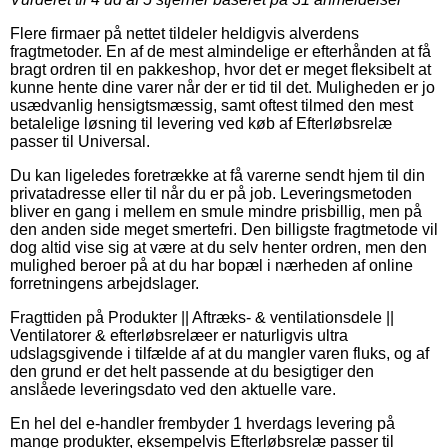
Flere firmaer på nettet tildeler heldigvis alverdens
fragtmetoder. En af de mest almindelige er efterhånden at få
bragt ordren til en pakkeshop, hvor det er meget fleksibelt at
kunne hente dine varer når der er tid til det. Muligheden er jo
usædvanlig hensigtsmæssig, samt oftest tilmed den mest
betalelige løsning til levering ved køb af Efterløbsrelæ
passer til Universal.
Du kan ligeledes foretrække at få varerne sendt hjem til din
privatadresse eller til når du er på job. Leveringsmetoden
bliver en gang i mellem en smule mindre prisbillig, men på
den anden side meget smertefri. Den billigste fragtmetode vil
dog altid vise sig at være at du selv henter ordren, men den
mulighed beroer på at du har bopæl i nærheden af online
forretningens arbejdslager.
Fragttiden på Produkter || Aftræks- & ventilationsdele ||
Ventilatorer & efterløbsrelæer er naturligvis ultra
udslagsgivende i tilfælde af at du mangler varen fluks, og af
den grund er det helt passende at du besigtiger den
anslåede leveringsdato ved den aktuelle vare.
En hel del e-handler frembyder 1 hverdags levering på
mange produkter, eksempelvis Efterløbsrelæ passer til