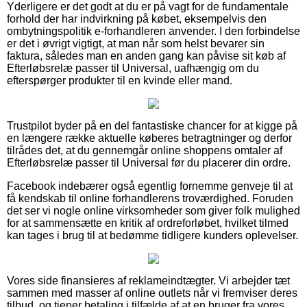
Yderligere er det godt at du er på vagt for de fundamentale
forhold der har indvirkning på købet, eksempelvis den
ombytningspolitik e-forhandleren anvender. I den forbindelse
er det i øvrigt vigtigt, at man når som helst bevarer sin
faktura, således man en anden gang kan påvise sit køb af
Efterløbsrelæ passer til Universal, uafhængig om du
efterspørger produkter til en kvinde eller mand.
Trustpilot byder på en del fantastiske chancer for at kigge på
en længere række aktuelle køberes betragtninger og derfor
tilrådes det, at du gennemgår online shoppens omtaler af
Efterløbsrelæ passer til Universal før du placerer din ordre.
Facebook indebærer også egentlig fornemme genveje til at
få kendskab til online forhandlerens troværdighed. Foruden
det ser vi nogle online virksomheder som giver folk mulighed
for at sammensætte en kritik af ordreforløbet, hvilket tilmed
kan tages i brug til at bedømme tidligere kunders oplevelser.
Vores side finansieres af reklameindtægter. Vi arbejder tæt
sammen med masser af online outlets når vi fremviser deres
tilbud, og tjener betaling i tilfælde af at en bruger fra vores