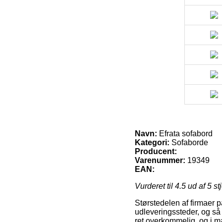
Navn:
Efrata sofabord
Kategori:
Sofaborde
Producent:
Varenummer:
19349
EAN:
Vurderet til
4.5
ud af 5 st
Størstedelen af firmaer p
udleveringssteder, og så 
ret overkommelig, og i ma