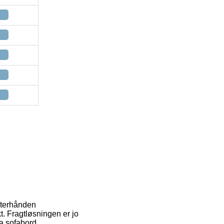
efterhånden
kt. Fragtløsningen er jo
a sofabord.