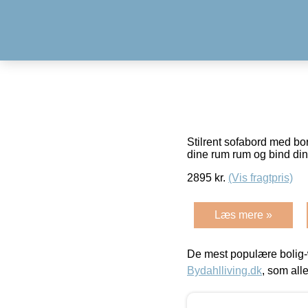
Stilrent sofabord med bor
dine rum rum og bind di
2895
kr.
(Vis fragtpris)
Læs mere »
De mest populære bolig-
Bydahlliving.dk
, som alle