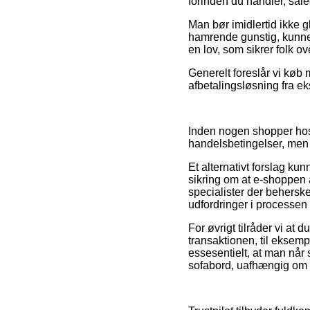
forinden du handler, såled
Man bør imidlertid ikke 
hamrende gunstig, kunne d
en lov, som sikrer folk ov
Generelt foreslår vi køb
afbetalingsløsning fra ek
Inden nogen shopper hos 
handelsbetingelser, men
Et alternativt forslag ku
sikring om at e-shoppen a
specialister der behersk
udfordringer i processen
For øvrigt tilråder vi at
transaktionen, til ekse
essesentielt, at man når
sofabord, uafhængig om m