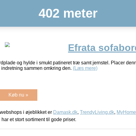
402 meter
Efrata sofabor
dplade og hylde i smukt patineret træ samt jernstel. Placer denne
n indretning sammen omkring den.
(Læs mere)
Køb nu »
webshops i øjeblikket er
Damask.dk
,
TrendyLiving.dk
,
MyHomeM
 har et stort sortiment til gode priser.