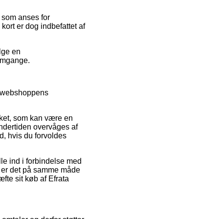
s som anses for
kort er dog indbefattet af
lge en
 omgange.
er webshoppens
ærket, som kan være en
undertiden overvåges af
, hvis du forvoldes
lle ind i forbindelse med
er er det på samme måde
te sit køb af Efrata