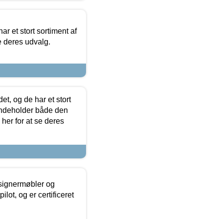
ar et stort sortiment af
e deres udvalg.
t, og de har et stort
 indeholder både den
 her for at se deres
esignermøbler og
lot, og er certificeret