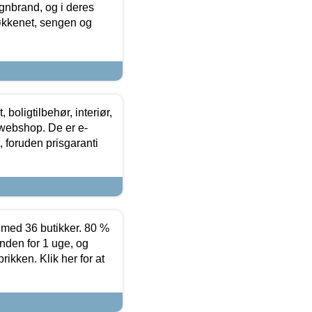
nbrand, og i deres
køkkenet, sengen og
boligtilbehør, interiør,
 webshop. De er e-
 foruden prisgaranti
ed 36 butikker. 80 %
nden for 1 uge, og
ikken. Klik her for at