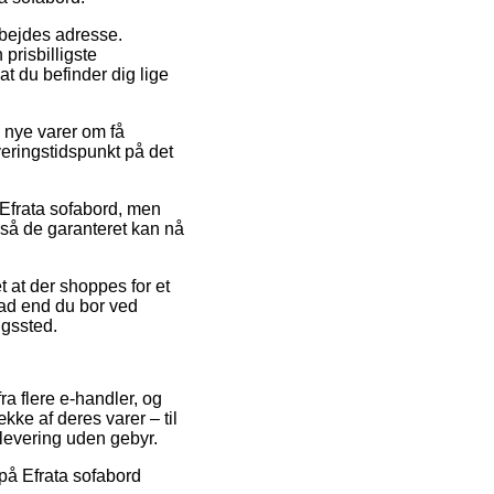
arbejdes adresse.
prisbilligste
t du befinder dig lige
 nye varer om få
veringstidspunkt på det
 Efrata sofabord, men
 så de garanteret kan nå
 at der shoppes for et
vad end du bor ved
ngssted.
ra flere e-handler, og
kke af deres varer – til
 levering uden gebyr.
 på Efrata sofabord