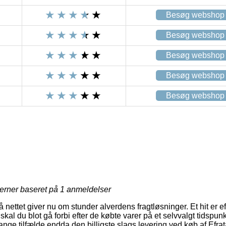
Besøg webshop
Besøg webshop
Besøg webshop
Besøg webshop
Besøg webshop
jerner baseret på
1
anmeldelser
å nettet giver nu om stunder alverdens fragtløsninger. Et hit er 
skal du blot gå forbi efter de købte varer på et selvvalgt tidspun
nge tilfælde endda den billigste slags levering ved køb af Efrat