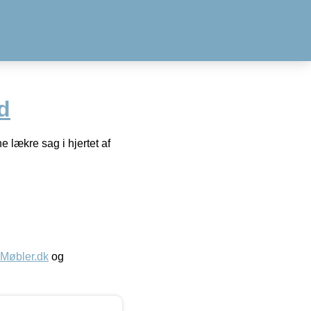
d
 lækre sag i hjertet af
øbler.dk
og