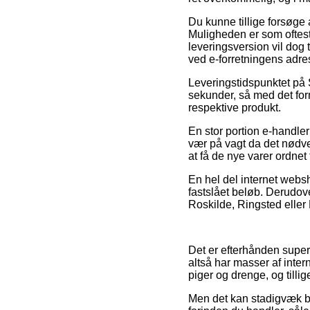
Du kunne tillige forsøge a
Muligheden er som oftest 
leveringsversion vil dog 
ved e-forretningens adre
Leveringstidspunktet på 
sekunder, så med det form
respektive produkt.
En stor portion e-handle
vær på vagt da det nødven
at få de nye varer ordnet
En hel del internet websh
fastslået beløb. Derudov
Roskilde, Ringsted eller H
Det er efterhånden super 
altså har masser af inter
piger og drenge, og tilli
Men det kan stadigvæk bli