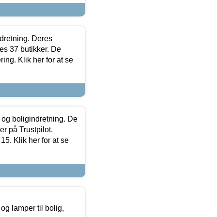
ndretning. Deres
s 37 butikker. De
ing. Klik her for at se
 og boligindretning. De
r på Trustpilot.
5. Klik her for at se
g lamper til bolig,