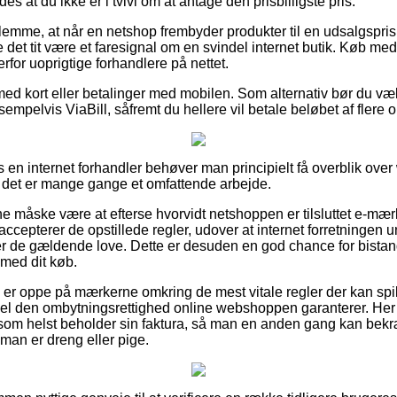
es at du ikke er i tvivl om at antage den prisbilligste pris.
glemme, at når en netshop frembyder produkter til en udsalgspri
et tit være et faresignal om en svindel internet butik. Køb med 
erfor uoprigtige forhandlere på nettet.
 med kort eller betalinger med mobilen. Som alternativ bør du væ
sempelvis ViaBill, såfremt du hellere vil betale beløbet af flere
en internet forhandler behøver man principielt få overblik ov
 det er mange gange et omfattende arbejde.
nne måske være at efterse hvorvidt netshoppen er tilsluttet e-m
ccepterer de opstillede regler, udover at internet forretningen 
er de gældende love. Dette er desuden en god chance for bistand
 med dit køb.
 du er oppe på mærkerne omkring de mest vitale regler der kan spi
mpel den ombytningsrettighed online webshoppen garanterer. H
 som helst beholder sin faktura, så man en anden gang kan bekræf
an er dreng eller pige.