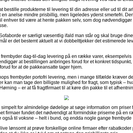
t bestille produkterne til levering til din adresse eller ud til dit 
en anelse mindre prisbillig, men ligeledes yderst smertefri. Den 
til enhver tid være at hente pakken selv, som dog nødvendiggør a
sse.
Sofaborde er særligt væsentlig ifald man står og skal bruge dine
ål er det bestemt aktuelt at vi dobbelttjekker det estimerede le
r frembyder dag-til-dag levering på en række varer, eksempelvis
diggør at bestillingen anbringes forud for et konkret tidspunkt,
 forud for at de pakkeansatte tager hjem.
ops frembyder portofri levering, men i mange tilfælde kræver det
er kan man tage den billigste mulighed for fragt, som typisk – h
ørning – er at få fragtfirmaet til at køre din pakke til et afhentni
simpelt for almindelige dødelige at søge information om priser f
net firmaer fundet det nødvendigt at formindske priserne på en ræ
ge også til voksne – helt i bund, og endda nogle gange frembyde
ve lønsomt at prøve forskellige online firmaer efter rabatkoder