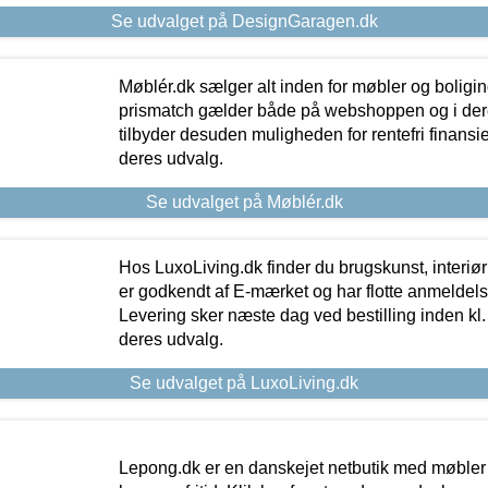
Se udvalget på DesignGaragen.dk
Møblér.dk sælger alt inden for møbler og boligi
prismatch gælder både på webshoppen og i dere
tilbyder desuden muligheden for rentefri finansier
deres udvalg.
Se udvalget på Møblér.dk
Hos LuxoLiving.dk finder du brugskunst, interiør
er godkendt af E-mærket og har flotte anmeldelse
Levering sker næste dag ved bestilling inden kl. 1
deres udvalg.
Se udvalget på LuxoLiving.dk
Lepong.dk er en danskejet netbutik med møbler o