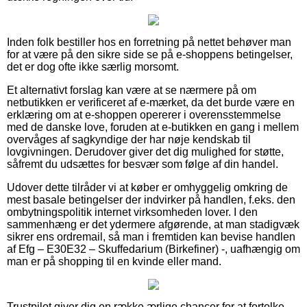
Inden folk bestiller hos en forretning på nettet behøver man
for at være på den sikre side se på e-shoppens betingelser,
det er dog ofte ikke særlig morsomt.
Et alternativt forslag kan være at se nærmere på om
netbutikken er verificeret af e-mærket, da det burde være en
erklæring om at e-shoppen opererer i overensstemmelse
med de danske love, foruden at e-butikken en gang i mellem
overvåges af sagkyndige der har nøje kendskab til
lovgivningen. Derudover giver det dig mulighed for støtte,
såfremt du udsættes for besvær som følge af din handel.
Udover dette tilråder vi at køber er omhyggelig omkring de
mest basale betingelser der indvirker på handlen, f.eks. den
ombytningspolitik internet virksomheden lover. I den
sammenhæng er det ydermere afgørende, at man stadigvæk
sikrer ens ordremail, så man i fremtiden kan bevise handlen
af Efg – E30E32 – Skuffedarium (Birkefiner) -, uafhængig om
man er på shopping til en kvinde eller mand.
Trustpilot giver dig en række ærlige chancer for at fortolke