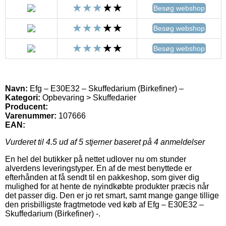
Besøg webshop
Besøg webshop
Besøg webshop
Navn:
Efg – E30E32 – Skuffedarium (Birkefiner) –
Kategori:
Opbevaring > Skuffedarier
Producent:
Varenummer:
107666
EAN:
Vurderet til
4.5
ud af 5 stjerner baseret på
4
anmeldelser
En hel del butikker på nettet udlover nu om stunder
alverdens leveringstyper. En af de mest benyttede er
efterhånden at få sendt til en pakkeshop, som giver dig
mulighed for at hente de nyindkøbte produkter præcis når
det passer dig. Den er jo ret smart, samt mange gange tillige
den prisbilligste fragtmetode ved køb af Efg – E30E32 –
Skuffedarium (Birkefiner) -.