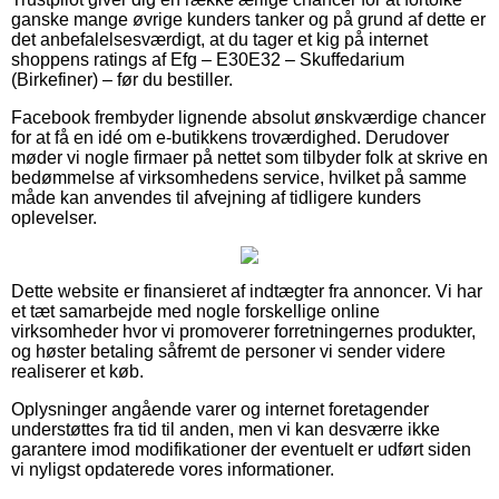
ganske mange øvrige kunders tanker og på grund af dette er
det anbefalelsesværdigt, at du tager et kig på internet
shoppens ratings af Efg – E30E32 – Skuffedarium
(Birkefiner) – før du bestiller.
Facebook frembyder lignende absolut ønskværdige chancer
for at få en idé om e-butikkens troværdighed. Derudover
møder vi nogle firmaer på nettet som tilbyder folk at skrive en
bedømmelse af virksomhedens service, hvilket på samme
måde kan anvendes til afvejning af tidligere kunders
oplevelser.
Dette website er finansieret af indtægter fra annoncer. Vi har
et tæt samarbejde med nogle forskellige online
virksomheder hvor vi promoverer forretningernes produkter,
og høster betaling såfremt de personer vi sender videre
realiserer et køb.
Oplysninger angående varer og internet foretagender
understøttes fra tid til anden, men vi kan desværre ikke
garantere imod modifikationer der eventuelt er udført siden
vi nyligst opdaterede vores informationer.