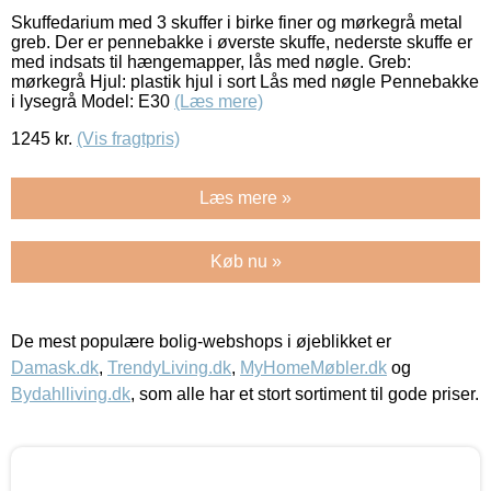
Skuffedarium med 3 skuffer i birke finer og mørkegrå metal
greb. Der er pennebakke i øverste skuffe, nederste skuffe er
med indsats til hængemapper, lås med nøgle. Greb:
mørkegrå Hjul: plastik hjul i sort Lås med nøgle Pennebakke
i lysegrå Model: E30
(Læs mere)
1245
kr.
(Vis fragtpris)
Læs mere »
Køb nu »
De mest populære bolig-webshops i øjeblikket er
Damask.dk
,
TrendyLiving.dk
,
MyHomeMøbler.dk
og
Bydahlliving.dk
, som alle har et stort sortiment til gode priser.