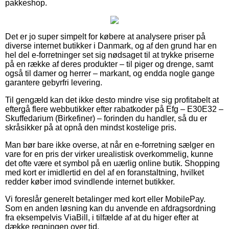
pakkeshop.
Det er jo super simpelt for købere at analysere priser på
diverse internet butikker i Danmark, og af den grund har en
hel del e-forretninger set sig nødsaget til at trykke priserne
på en række af deres produkter – til piger og drenge, samt
også til damer og herrer – markant, og endda nogle gange
garantere gebyrfri levering.
Til gengæld kan det ikke desto mindre vise sig profitabelt at
eftergå flere webbutikker efter rabatkoder på Efg – E30E32 –
Skuffedarium (Birkefiner) – forinden du handler, så du er
skråsikker på at opnå den mindst kostelige pris.
Man bør bare ikke overse, at når en e-forretning sælger en
vare for en pris der virker urealistisk overkommelig, kunne
det ofte være et symbol på en uærlig online butik. Shopping
med kort er imidlertid en del af en foranstaltning, hvilket
redder køber imod svindlende internet butikker.
Vi foreslår generelt betalinger med kort eller MobilePay.
Som en anden løsning kan du anvende en afdragsordning
fra eksempelvis ViaBill, i tilfælde af at du higer efter at
dække regningen over tid.