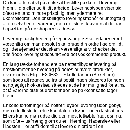
Du kan alternativt påtænke at bestille pakken til levering
hjem til dig eller ud til dit arbejde. Leveringstypen viser sig
oftest en tand mindre prisbillig, men ydermere ret
ukompliceret. Den prisbilligste leveringsmanér er unægtelig
at du selv henter varerne, men det stiller krav om at du har
bopæl tæt på netshoppens adresse.
Leveringshastigheden på Opbevaring > Skuffedarier er ret
væsentlig om man absolut skal bruge din ordre lige om lidt,
og i det øjemed er det skam væsentligt at vi checker det
anslåede leveringstidspunkt ved det vedkommende produkt.
En lang række forhandlere på nettet tilbyder levering på
næstkommende hverdag på deres primære produkter,
eksempelvis Efg – E30E32 – Skuffedarium (Birkefiner) -,
som trods alt regnes ud fra at bestillingen placeres forinden
et nøjagtigt klokkeslæt, således at de har mulighed for at nå
at få varerne distribueret forinden de pakkeansatte tager
hjem.
Enkelte forretninger på nettet tilbyder levering uden gebyr,
men i de fleste tilfælde kun ifald du køber for en fastsat pris.
Ellers kunne man udse dig den mest letkøbte fragtløsning,
som ofte – uafhængig om du er i Herning, Haderslev eller
Hadsten – er at få dem til at levere din ordre til en