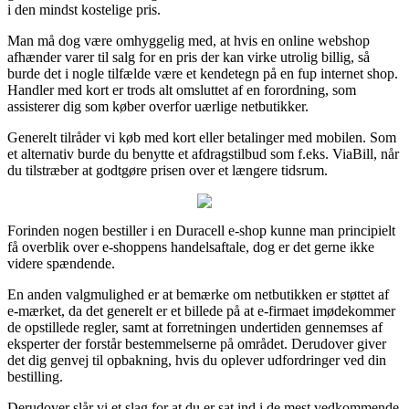
i den mindst kostelige pris.
Man må dog være omhyggelig med, at hvis en online webshop
afhænder varer til salg for en pris der kan virke utrolig billig, så
burde det i nogle tilfælde være et kendetegn på en fup internet shop.
Handler med kort er trods alt omsluttet af en forordning, som
assisterer dig som køber overfor uærlige netbutikker.
Generelt tilråder vi køb med kort eller betalinger med mobilen. Som
et alternativ burde du benytte et afdragstilbud som f.eks. ViaBill, når
du tilstræber at godtgøre prisen over et længere tidsrum.
Forinden nogen bestiller i en Duracell e-shop kunne man principielt
få overblik over e-shoppens handelsaftale, dog er det gerne ikke
videre spændende.
En anden valgmulighed er at bemærke om netbutikken er støttet af
e-mærket, da det generelt er et billede på at e-firmaet imødekommer
de opstillede regler, samt at forretningen undertiden gennemses af
eksperter der forstår bestemmelserne på området. Derudover giver
det dig genvej til opbakning, hvis du oplever udfordringer ved din
bestilling.
Derudover slår vi et slag for at du er sat ind i de mest vedkommende