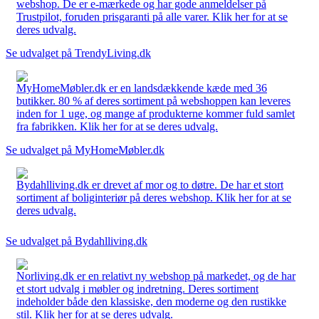
webshop. De er e-mærkede og har gode anmeldelser på
Trustpilot, foruden prisgaranti på alle varer. Klik her for at se
deres udvalg.
Se udvalget på TrendyLiving.dk
MyHomeMøbler.dk er en landsdækkende kæde med 36
butikker. 80 % af deres sortiment på webshoppen kan leveres
inden for 1 uge, og mange af produkterne kommer fuld samlet
fra fabrikken. Klik her for at se deres udvalg.
Se udvalget på MyHomeMøbler.dk
Bydahlliving.dk er drevet af mor og to døtre. De har et stort
sortiment af boliginteriør på deres webshop. Klik her for at se
deres udvalg.
Se udvalget på Bydahlliving.dk
Norliving.dk er en relativt ny webshop på markedet, og de har
et stort udvalg i møbler og indretning. Deres sortiment
indeholder både den klassiske, den moderne og den rustikke
stil. Klik her for at se deres udvalg.