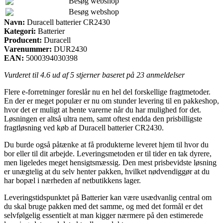
Besøg webshop
Besøg webshop
Navn:
Duracell batterier CR2430
Kategori:
Batterier
Producent:
Duracell
Varenummer:
DUR2430
EAN:
5000394030398
Vurderet til
4.6
ud af 5 stjerner baseret på
23
anmeldelser
Flere e-forretninger foreslår nu en hel del forskellige fragtmetoder.
En der er meget populær er nu om stunder levering til en pakkeshop,
hvor det er muligt at hente varerne når du har mulighed for det.
Løsningen er altså ultra nem, samt oftest endda den prisbilligste
fragtløsning ved køb af Duracell batterier CR2430.
Du burde også påtænke at få produkterne leveret hjem til hvor du
bor eller til dit arbejde. Leveringsmetoden er til tider en tak dyrere,
men ligeledes meget hensigtsmæssig. Den mest prisbevidste løsning
er unægtelig at du selv henter pakken, hvilket nødvendiggør at du
har bopæl i nærheden af netbutikkens lager.
Leveringstidspunktet på Batterier kan være usædvanlig central om
du skal bruge pakken med det samme, og med det formål er det
selvfølgelig essentielt at man kigger nærmere på den estimerede