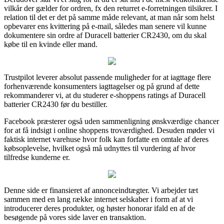
vilkår der gælder for ordren, fx den returret e-forretningen tilsikrer. I
relation til det er det på samme måde relevant, at man når som helst
opbevarer ens kvittering på e-mail, således man senere vil kunne
dokumentere sin ordre af Duracell batterier CR2430, om du skal
købe til en kvinde eller mand.
Trustpilot leverer absolut passende muligheder for at iagttage flere
forhenværende konsumenters iagttagelser og på grund af dette
rekommanderer vi, at du studerer e-shoppens ratings af Duracell
batterier CR2430 før du bestiller.
Facebook præsterer også uden sammenligning ønskværdige chancer
for at få indsigt i online shoppens troværdighed. Desuden møder vi
faktisk internet varehuse hvor folk kan forfatte en omtale af deres
købsoplevelse, hvilket også må udnyttes til vurdering af hvor
tilfredse kunderne er.
Denne side er finansieret af annonceindtægter. Vi arbejder tæt
sammen med en lang række internet selskaber i form af at vi
introducerer deres produkter, og høster honorar ifald en af de
besøgende på vores side laver en transaktion.