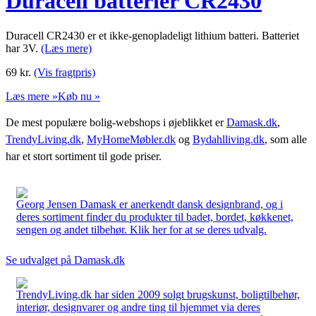
Duracell batterier CR2430
Duracell CR2430 er et ikke-genopladeligt lithium batteri. Batteriet
har 3V.
(Læs mere)
69
kr.
(Vis fragtpris)
Læs mere »
Køb nu »
De mest populære bolig-webshops i øjeblikket er
Damask.dk
,
TrendyLiving.dk
,
MyHomeMøbler.dk
og
Bydahlliving.dk
, som alle
har et stort sortiment til gode priser.
Georg Jensen Damask er anerkendt dansk designbrand, og i
deres sortiment finder du produkter til badet, bordet, køkkenet,
sengen og andet tilbehør. Klik her for at se deres udvalg.
Se udvalget på Damask.dk
TrendyLiving.dk har siden 2009 solgt brugskunst, boligtilbehør,
interiør, designvarer og andre ting til hjemmet via deres