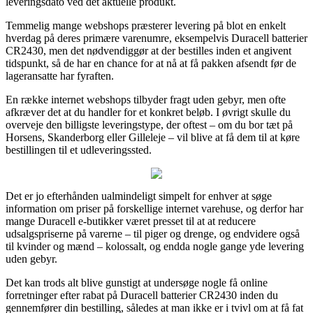
leveringsdato ved det aktuelle produkt.
Temmelig mange webshops præsterer levering på blot en enkelt
hverdag på deres primære varenumre, eksempelvis Duracell batterier
CR2430, men det nødvendiggør at der bestilles inden et angivent
tidspunkt, så de har en chance for at nå at få pakken afsendt før de
lageransatte har fyraften.
En række internet webshops tilbyder fragt uden gebyr, men ofte
afkræver det at du handler for et konkret beløb. I øvrigt skulle du
overveje den billigste leveringstype, der oftest – om du bor tæt på
Horsens, Skanderborg eller Gilleleje – vil blive at få dem til at køre
bestillingen til et udleveringssted.
Det er jo efterhånden ualmindeligt simpelt for enhver at søge
information om priser på forskellige internet varehuse, og derfor har
mange Duracell e-butikker været presset til at at reducere
udsalgspriserne på varerne – til piger og drenge, og endvidere også
til kvinder og mænd – kolossalt, og endda nogle gange yde levering
uden gebyr.
Det kan trods alt blive gunstigt at undersøge nogle få online
forretninger efter rabat på Duracell batterier CR2430 inden du
gennemfører din bestilling, således at man ikke er i tvivl om at få fat