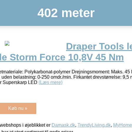
402 meter
Draper Tools l
le Storm Force 10,8V 45 Nm
netmateriale: Polykarbonat-polymer Drejningsmoment: Maks. 45
 uden belastning: 0-250 omdr./min. Firkantet drevstørrelse: 9,5 
tor Superskarp LED
(Læs mere)
Køb nu »
webshops i øjeblikket er
Damask.dk
,
TrendyLiving.dk
,
MyHomeM