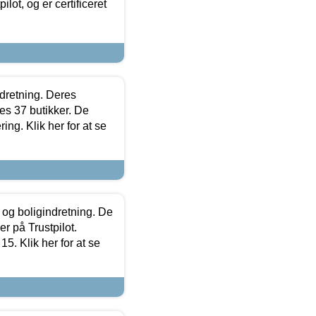
lot, og er certificeret
ndretning. Deres
s 37 butikker. De
ing. Klik her for at se
 og boligindretning. De
r på Trustpilot.
5. Klik her for at se