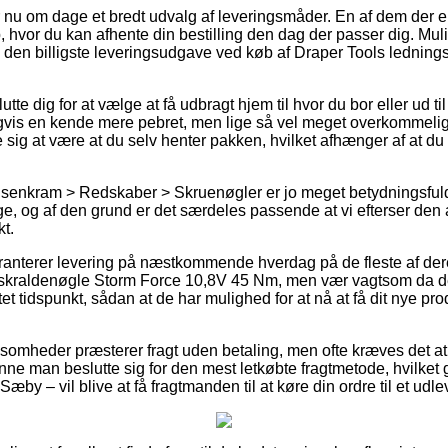
er nu om dage et bredt udvalg af leveringsmåder. En af dem der e
, hvor du kan afhente din bestilling den dag der passer dig. Mu
ed den billigste leveringsudgave ved køb af Draper Tools ledning
tte dig for at vælge at få udbragt hjem til hvor du bor eller ud ti
vis en kende mere pebret, men lige så vel meget overkommelig
se sig at være at du selv henter pakken, hvilket afhænger af at du
 Isenkram > Redskaber > Skruenøgler er jo meget betydningsfuld
ge, og af den grund er det særdeles passende at vi efterser den
t.
aranterer levering på næstkommende hverdag på de fleste af der
i skraldenøgle Storm Force 10,8V 45 Nm, men vær vagtsom da de
t tidspunkt, sådan at de har mulighed for at nå at få dit nye prod
ksomheder præsterer fragt uden betaling, men ofte kræves det at 
unne man beslutte sig for den mest letkøbte fragtmetode, hvilke
æby – vil blive at få fragtmanden til at køre din ordre til et udl