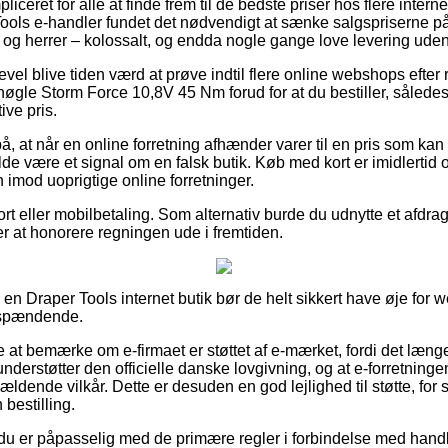
iceret for alle at finde frem til de bedste priser hos flere intern
ools e-handler fundet det nødvendigt at sænke salgspriserne på 
r og herrer – kolossalt, og endda nogle gange love levering uden
evel blive tiden værd at prøve indtil flere online webshops efte
nøgle Storm Force 10,8V 45 Nm forud for at du bestiller, således 
ive pris.
å, at når en online forretning afhænder varer til en pris som kan 
ælde være et signal om en falsk butik. Køb med kort er imidlertid 
 imod uoprigtige online forretninger.
ort eller mobilbetaling. Som alternativ burde du udnytte et afdra
ter at honorere regningen ude i fremtiden.
 i en Draper Tools internet butik bør de helt sikkert have øje fo
g spændende.
e at bemærke om e-firmaet er støttet af e-mærket, fordi det læng
understøtter den officielle danske lovgivning, og at e-forretningen
ældende vilkår. Dette er desuden en god lejlighed til støtte, for 
 bestilling.
at du er påpasselig med de primære regler i forbindelse med han