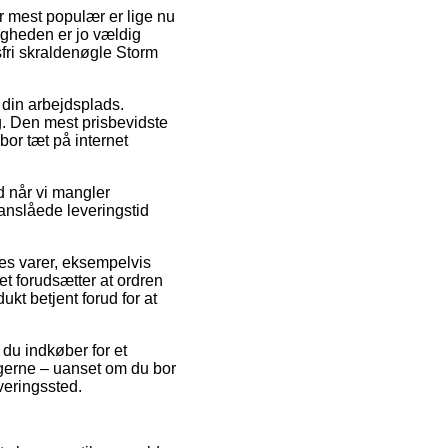
r mest populær er lige nu
ligheden er jo vældig
sfri skraldenøgle Storm
l din arbejdsplads.
. Den mest prisbevidste
 bor tæt på internet
 når vi mangler
 anslåede leveringstid
es varer, eksempelvis
t forudsætter at ordren
ukt betjent forud for at
du indkøber for et
t gerne – uanset om du bor
everingssted.