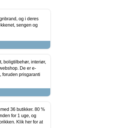
nbrand, og i deres
køkkenet, sengen og
boligtilbehør, interiør,
 webshop. De er e-
 foruden prisgaranti
ed 36 butikker. 80 %
nden for 1 uge, og
ikken. Klik her for at