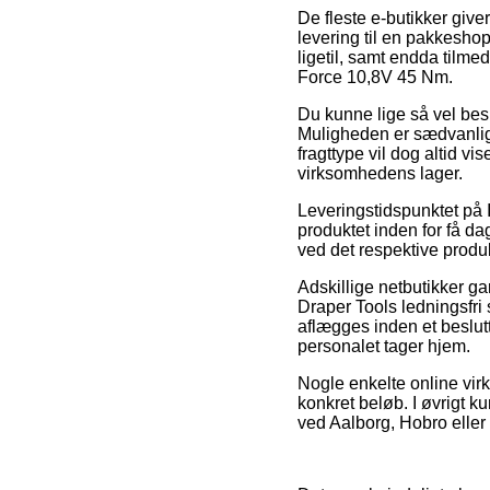
De fleste e-butikker giv
levering til en pakkeshop
ligetil, samt endda tilm
Force 10,8V 45 Nm.
Du kunne lige så vel beslu
Muligheden er sædvanlig
fragttype vil dog altid vi
virksomhedens lager.
Leveringstidspunktet på
produktet inden for få da
ved det respektive produk
Adskillige netbutikker g
Draper Tools ledningsfr
aflægges inden et beslutte
personalet tager hjem.
Nogle enkelte online vir
konkret beløb. I øvrigt k
ved Aalborg, Hobro eller S