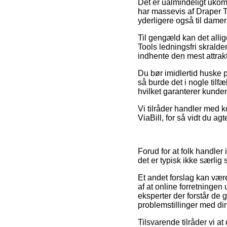
Det er ualmindeligt ukompl
har massevis af Draper T
yderligere også til dame
Til gengæld kan det allig
Tools ledningsfri skralde
indhente den mest attrakt
Du bør imidlertid huske p
så burde det i nogle tilf
hvilket garanterer kunden
Vi tilråder handler med k
ViaBill, for så vidt du ag
Forud for at folk handler
det er typisk ikke særli
Et andet forslag kan vær
af at online forretningen 
eksperter der forstår de g
problemstillinger med din
Tilsvarende tilråder vi 