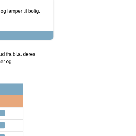
g lamper til bolig,
 fra bl.a. deres
mer og