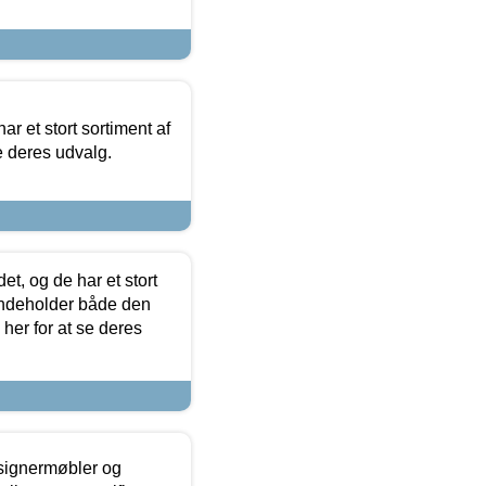
ar et stort sortiment af
e deres udvalg.
t, og de har et stort
 indeholder både den
 her for at se deres
esignermøbler og