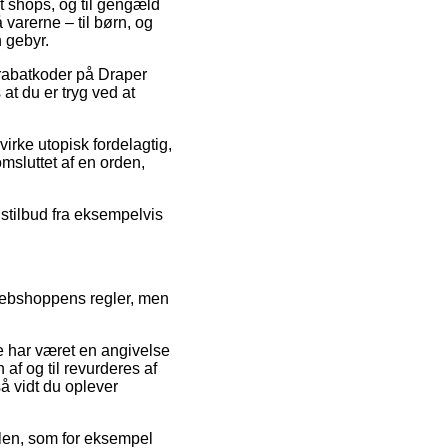
et shops, og til gengæld
varerne – til børn, og
 gebyr.
r rabatkoder på Draper
at du er tryg ved at
virke utopisk fordelagtig,
omsluttet af en orden,
gstilbud fra eksempelvis
r webshoppens regler, men
e har været en angivelse
 af og til revurderes af
så vidt du oplever
dlen, som for eksempel