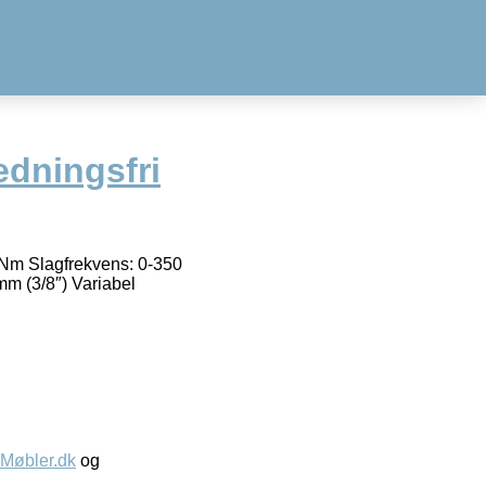
edningsfri
 Nm Slagfrekvens: 0-350
mm (3/8″) Variabel
øbler.dk
og