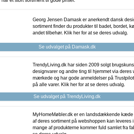
 har et stort sortiment til gode priser.
Georg Jensen Damask er anerkendt dansk desig
sortiment finder du produkter til badet, bordet, 
andet tilbehør. Klik her for at se deres udvalg.
Se udvalget på Damask.dk
TrendyLiving.dk har siden 2009 solgt brugskunst, 
designvarer og andre ting til hjemmet via deres
mærkede og har gode anmeldelser på Trustpilot,
på alle varer. Klik her for at se deres udvalg.
Se udvalget på TrendyLiving.dk
MyHomeMøbler.dk er en landsdækkende kæde m
af deres sortiment på webshoppen kan leveres i
mange af produkterne kommer fuld samlet fra fabr