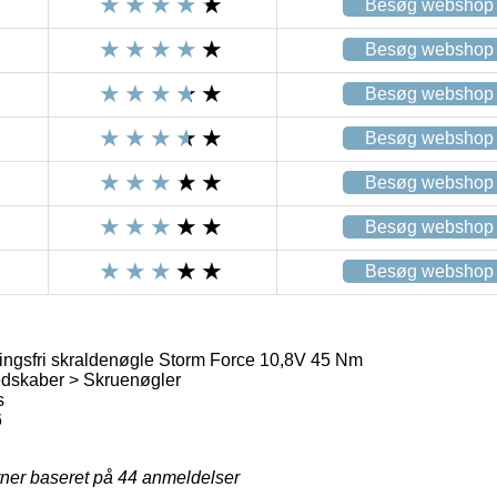
Besøg webshop
Besøg webshop
Besøg webshop
Besøg webshop
Besøg webshop
Besøg webshop
Besøg webshop
ingsfri skraldenøgle Storm Force 10,8V 45 Nm
dskaber > Skruenøgler
s
6
rner baseret på
44
anmeldelser