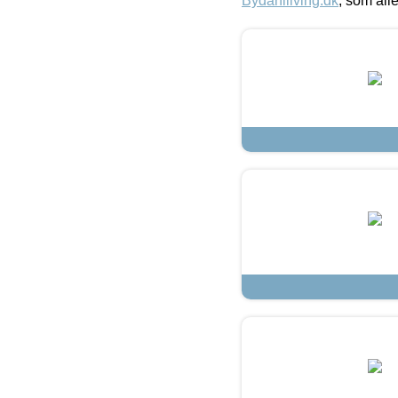
Bydahlliving.dk
, som alle