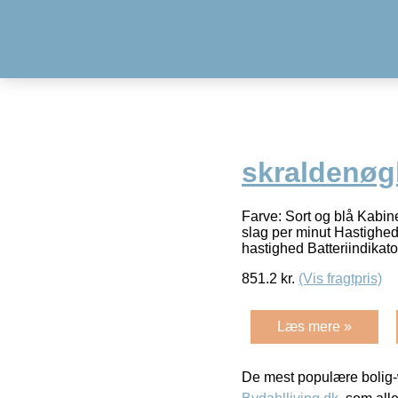
skraldenøg
Farve: Sort og blå Kabi
slag per minut Hastighed
hastighed Batteriindika
851.2
kr.
(Vis fragtpris)
Læs mere »
De mest populære bolig-