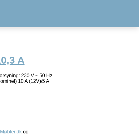
10,3 A
mforsyning: 230 V ~ 50 Hz
ominel) 10 A (12V)/5 A
øbler.dk
og