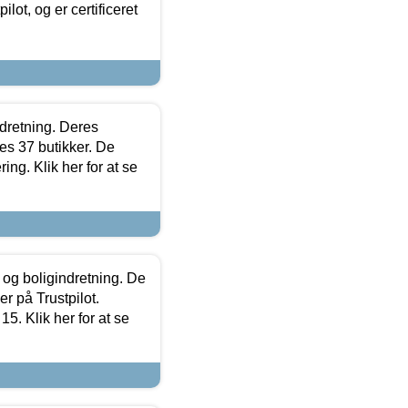
lot, og er certificeret
ndretning. Deres
s 37 butikker. De
ing. Klik her for at se
 og boligindretning. De
r på Trustpilot.
5. Klik her for at se