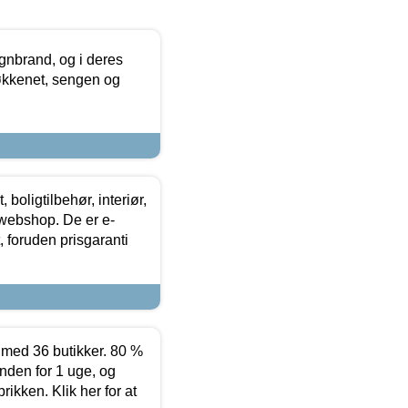
nbrand, og i deres
køkkenet, sengen og
boligtilbehør, interiør,
 webshop. De er e-
 foruden prisgaranti
ed 36 butikker. 80 %
nden for 1 uge, og
ikken. Klik her for at