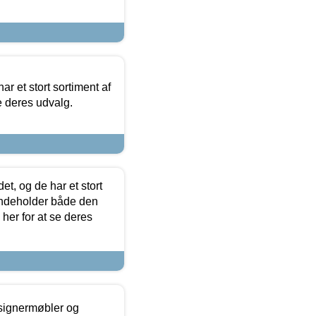
ar et stort sortiment af
e deres udvalg.
t, og de har et stort
 indeholder både den
 her for at se deres
esignermøbler og