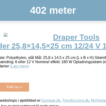
402 meter
Draper Tools
der 25,8×14,5×25 cm 12/24 V 
ale: Polyethylen, stål Mål: 25,8 x 14,5 x 25 cm (L x B x H) Strø
ænding: 6 eller 12 V Nominel effekt: 180 W Opladningsstrøm (n
tterier
(Læs mere)
Køb nu »
webshops i øjeblikket er
Damask.dk
,
TrendyLiving.dk
,
MyHomeM