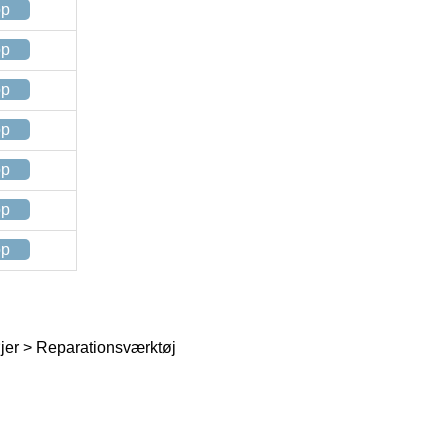
op
op
op
op
op
op
op
øjer > Reparationsværktøj