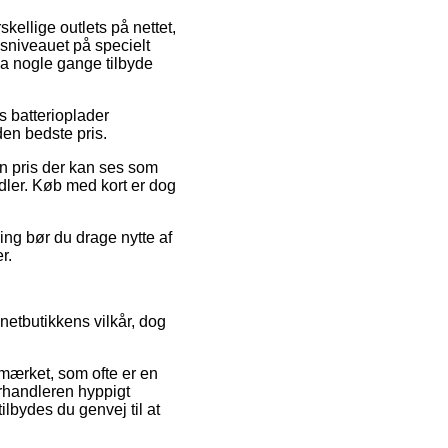
kellige outlets på nettet,
isniveauet på specielt
dda nogle gange tilbyde
s batterioplader
den bedste pris.
en pris der kan ses som
ndler. Køb med kort er dog
ng bør du drage nytte af
r.
netbutikkens vilkår, dog
mærket, som ofte er en
forhandleren hyppigt
lbydes du genvej til at