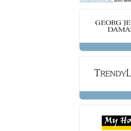
Bydahlliving.dk
, som alle