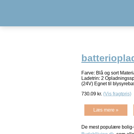
batteriopla
Farve: Blå og sort Materi
Ladetrin: 2 Opladningssp
(24V) Egnet til blysyreba
730.09
kr.
(Vis fragtpris)
Læs mere »
De mest populære bolig-