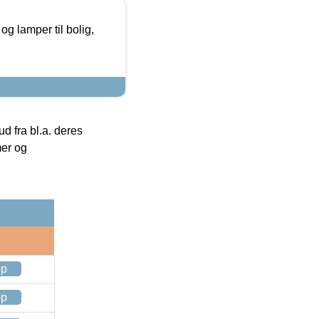
g lamper til bolig,
 fra bl.a. deres
mer og
op
op