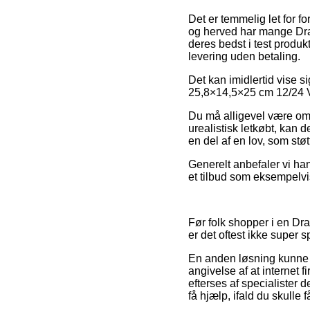
Det er temmelig let for f
og herved har mange Drap
deres bedst i test produk
levering uden betaling.
Det kan imidlertid vise s
25,8×14,5×25 cm 12/24 V 1
Du må alligevel være omh
urealistisk letkøbt, kan 
en del af en lov, som stø
Generelt anbefaler vi ha
et tilbud som eksempelvis 
Før folk shopper i en Dra
er det oftest ikke super
En anden løsning kunne 
angivelse af at internet 
efterses af specialister
få hjælp, ifald du skulle