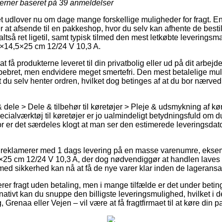
jerner baseret på
39
anmeldelser
et udlover nu om dage mange forskellige muligheder for fragt. E
 at afsende til en pakkeshop, hvor du selv kan afhente de bestil
altså ret ligetil, samt typisk tilmed den mest letkøbte leverings
8×14,5×25 cm 12/24 V 10,3 A.
 få produkterne leveret til din privatbolig eller ud på dit arbejd
 pebret, men endvidere meget smertefri. Den mest betalelige mul
 du selv henter ordren, hvilket dog betinges af at du bor nærve
 dele > Dele & tilbehør til køretøjer > Pleje & udsmykning af kø
ialværktøj til køretøjer er jo ualmindeligt betydningsfuld om du
erfor er det særdeles klogt at man ser den estimerede leverings
s reklamerer med 1 dags levering på en masse varenumre, ekse
×25 cm 12/24 V 10,3 A, der dog nødvendiggør at handlen laves 
med sikkerhed kan nå at få de nye varer klar inden de lageransa
rer fragt uden betaling, men i mange tilfælde er det under betin
nativt kan du snuppe den billigste leveringsmulighed, hvilket i d
 Grenaa eller Vejen – vil være at få fragtfirmaet til at køre din 