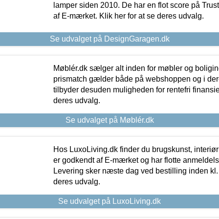
lamper siden 2010. De har en flot score på Trustpi
af E-mærket. Klik her for at se deres udvalg.
Se udvalget på DesignGaragen.dk
Møblér.dk sælger alt inden for møbler og boligi
prismatch gælder både på webshoppen og i dere
tilbyder desuden muligheden for rentefri finansier
deres udvalg.
Se udvalget på Møblér.dk
Hos LuxoLiving.dk finder du brugskunst, interiør
er godkendt af E-mærket og har flotte anmeldelse
Levering sker næste dag ved bestilling inden kl. 1
deres udvalg.
Se udvalget på LuxoLiving.dk