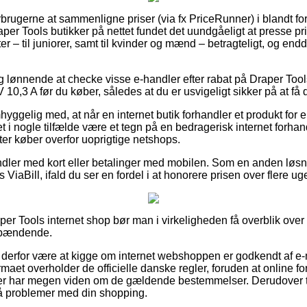
orbrugerne at sammenligne priser (via fx PriceRunner) i blandt fors
er Tools butikker på nettet fundet det uundgåeligt at presse pr
ter – til juniorer, samt til kvinder og mænd – betragteligt, og en
ig lønnende at checke visse e-handler efter rabat på Draper Tool
0,3 A før du køber, således at du er usvigeligt sikker på at få 
yggelig med, at når en internet butik forhandler et produkt for 
det i nogle tilfælde være et tegn på en bedragerisk internet forha
tter køber overfor uoprigtige netshops.
ndler med kort eller betalinger med mobilen. Som en anden løsni
ViaBill, ifald du ser en fordel i at honorere prisen over flere uge
per Tools internet shop bør man i virkeligheden få overblik over 
 spændende.
derfor være at kigge om internet webshoppen er godkendt af e-
firmaet overholder de officielle danske regler, foruden at online 
 der har megen viden om de gældende bestemmelser. Derudover ti
 få problemer med din shopping.