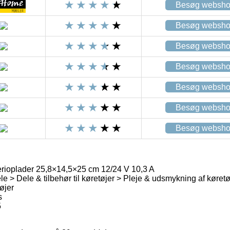
Besøg websh
Besøg websh
Besøg websh
Besøg websh
Besøg websh
Besøg websh
Besøg websh
erioplader 25,8×14,5×25 cm 12/24 V 10,3 A
le > Dele & tilbehør til køretøjer > Pleje & udsmykning af køret
øjer
s
5