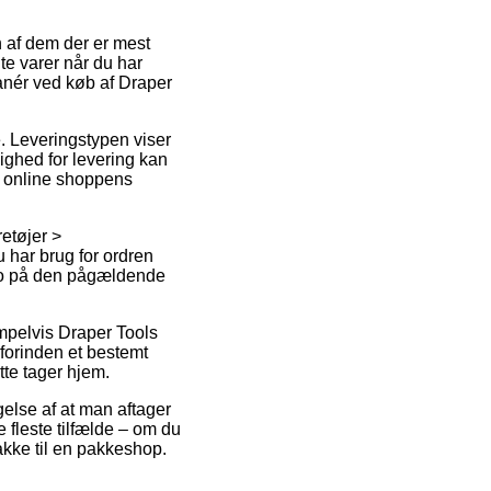
n af dem der er mest
te varer når du har
manér ved køb af Draper
e. Leveringstypen viser
ighed for levering kan
d online shoppens
retøjer >
 har brug for ordren
dato på den pågældende
mpelvis Draper Tools
forinden et bestemt
tte tager hjem.
gelse af at man aftager
e fleste tilfælde – om du
pakke til en pakkeshop.