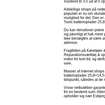
Vurderet til
3.5
ud af 5 st
Adskillige shops på nett
populær er nu om stunder
mulighed for det. Den er 
Tools batterioplader 25,
Du kan derudover prøve at
sig jævnligt et hak mere
ikke benægtes at være at
adresse.
Fragttiden på Køretøjer &
Reparationsværktøj & spec
inden for kort tid, og d
vare.
Masser af internet shop
batterioplader 25,8×14,5
tidspunkt, således at de 
Visse netbutikker garante
for en bestemt sum. Alter
opholder sig nær Esbjerg,