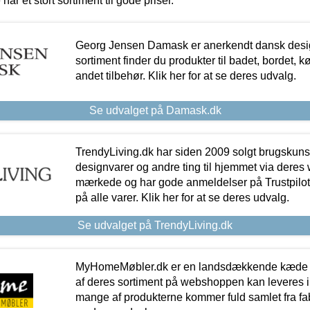
 har et stort sortiment til gode priser.
Georg Jensen Damask er anerkendt dansk desig
sortiment finder du produkter til badet, bordet, 
andet tilbehør. Klik her for at se deres udvalg.
Se udvalget på Damask.dk
TrendyLiving.dk har siden 2009 solgt brugskunst, 
designvarer og andre ting til hjemmet via deres
mærkede og har gode anmeldelser på Trustpilot,
på alle varer. Klik her for at se deres udvalg.
Se udvalget på TrendyLiving.dk
MyHomeMøbler.dk er en landsdækkende kæde m
af deres sortiment på webshoppen kan leveres i
mange af produkterne kommer fuld samlet fra fabr