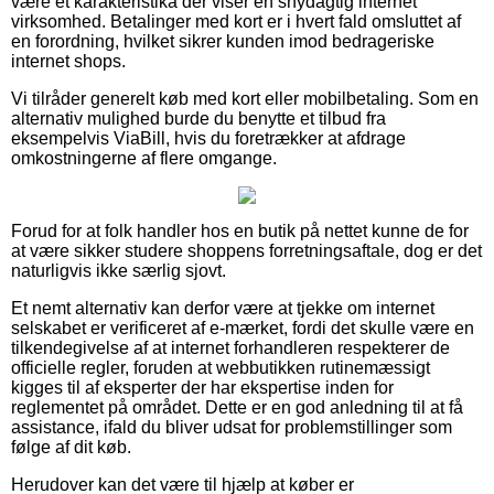
være et karakteristika der viser en snydagtig internet
virksomhed. Betalinger med kort er i hvert fald omsluttet af
en forordning, hvilket sikrer kunden imod bedrageriske
internet shops.
Vi tilråder generelt køb med kort eller mobilbetaling. Som en
alternativ mulighed burde du benytte et tilbud fra
eksempelvis ViaBill, hvis du foretrækker at afdrage
omkostningerne af flere omgange.
Forud for at folk handler hos en butik på nettet kunne de for
at være sikker studere shoppens forretningsaftale, dog er det
naturligvis ikke særlig sjovt.
Et nemt alternativ kan derfor være at tjekke om internet
selskabet er verificeret af e-mærket, fordi det skulle være en
tilkendegivelse af at internet forhandleren respekterer de
officielle regler, foruden at webbutikken rutinemæssigt
kigges til af eksperter der har ekspertise inden for
reglementet på området. Dette er en god anledning til at få
assistance, ifald du bliver udsat for problemstillinger som
følge af dit køb.
Herudover kan det være til hjælp at køber er