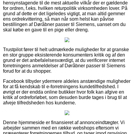
hensynstagende til de mest aktuelle vilkår der er gældende
for ordren, f.eks. hvilken returpolitik virksomheden lover. På
grund af dette er det ligeledes vigtigt, at man altid gemmer
ens ordrekvittering, så man når som helst kan påvise
bestillingen af Døråbner passer til Siemens, uanset om du
skal købe en gave til en pige eller dreng.
Trustpilot fører til helt udmærkede muligheder for at granske
en stor gruppe eksisterende konsumenters kritik og af den
grund er det anbefalelsesværdigt, at du verificerer internet
forretningens anmeldelser af Døråbner passer til Siemens
forud for at du shopper.
Facebook tilbyder ydermere aldeles anstændige muligheder
for at få kendskab til e-forretningens kundetilfredshed. I
øvrigt er der endda online butikker hvor folk kan afgive en
kritik af ordreforløbet, som desuden burde tages i brug til at
afveje tilfredsheden hos kunderne.
Denne hjemmeside er finansieret af annonceindtægter. Vi
arbejder sammen med en række webshops eftersom vi
præsenterer forretningernes tilbud, og tager imod provision