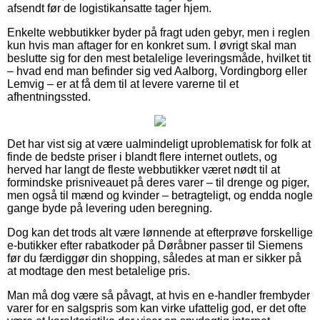
afsendt før de logistikansatte tager hjem.
Enkelte webbutikker byder på fragt uden gebyr, men i reglen
kun hvis man aftager for en konkret sum. I øvrigt skal man
beslutte sig for den mest betalelige leveringsmåde, hvilket tit
– hvad end man befinder sig ved Aalborg, Vordingborg eller
Lemvig – er at få dem til at levere varerne til et
afhentningssted.
Det har vist sig at være ualmindeligt uproblematisk for folk at
finde de bedste priser i blandt flere internet outlets, og
herved har langt de fleste webbutikker været nødt til at
formindske prisniveauet på deres varer – til drenge og piger,
men også til mænd og kvinder – betragteligt, og endda nogle
gange byde på levering uden beregning.
Dog kan det trods alt være lønnende at efterprøve forskellige
e-butikker efter rabatkoder på Døråbner passer til Siemens
før du færdiggør din shopping, således at man er sikker på
at modtage den mest betalelige pris.
Man må dog være så påvagt, at hvis en e-handler frembyder
varer for en salgspris som kan virke ufattelig god, er det ofte