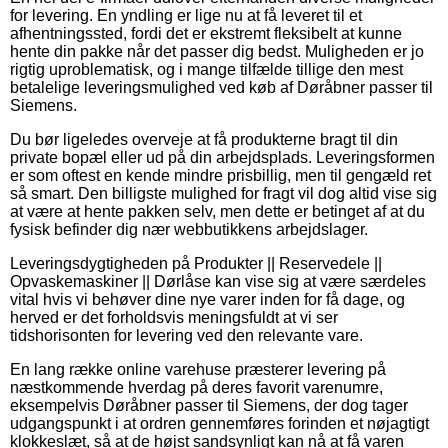
for levering. En yndling er lige nu at få leveret til et
afhentningssted, fordi det er ekstremt fleksibelt at kunne
hente din pakke når det passer dig bedst. Muligheden er jo
rigtig uproblematisk, og i mange tilfælde tillige den mest
betalelige leveringsmulighed ved køb af Døråbner passer til
Siemens.
Du bør ligeledes overveje at få produkterne bragt til din
private bopæl eller ud på din arbejdsplads. Leveringsformen
er som oftest en kende mindre prisbillig, men til gengæld ret
så smart. Den billigste mulighed for fragt vil dog altid vise sig
at være at hente pakken selv, men dette er betinget af at du
fysisk befinder dig nær webbutikkens arbejdslager.
Leveringsdygtigheden på Produkter || Reservedele ||
Opvaskemaskiner || Dørlåse kan vise sig at være særdeles
vital hvis vi behøver dine nye varer inden for få dage, og
herved er det forholdsvis meningsfuldt at vi ser
tidshorisonten for levering ved den relevante vare.
En lang række online varehuse præsterer levering på
næstkommende hverdag på deres favorit varenumre,
eksempelvis Døråbner passer til Siemens, der dog tager
udgangspunkt i at ordren gennemføres forinden et nøjagtigt
klokkeslæt, så at de højst sandsynligt kan nå at få varen