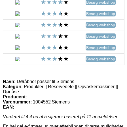
Besøg webshop
Besøg webshop
Besøg webshop
Besøg webshop
Besøg webshop
Besøg webshop
Navn:
Døråbner passer til Siemens
Kategori:
Produkter || Reservedele || Opvaskemaskiner ||
Dørlåse
Producent:
Varenummer:
1004552 Siemens
EAN:
Vurderet til
4.4
ud af 5 stjerner baseret på
11
anmeldelser
En hel del e-firmaer udlover efterhånden diverse muligheder