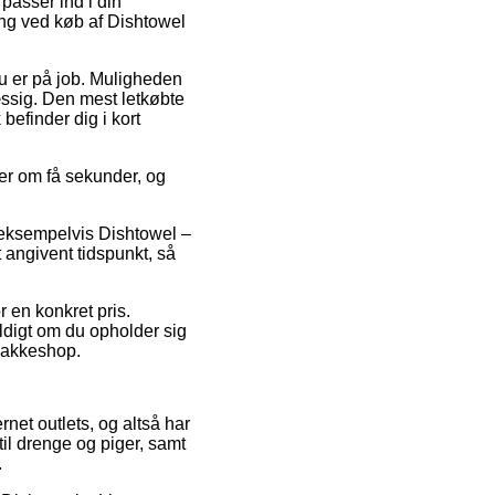
 passer ind i din
ring ved køb af Dishtowel
du er på job. Muligheden
ssig. Den mest letkøbte
befinder dig i kort
er om få sekunder, og
 eksempelvis Dishtowel –
angivent tidspunkt, så
 en konkret pris.
yldigt om du opholder sig
 pakkeshop.
rnet outlets, og altså har
 til drenge og piger, samt
.