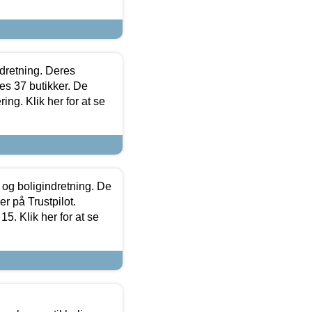
ndretning. Deres
s 37 butikker. De
ing. Klik her for at se
 og boligindretning. De
r på Trustpilot.
5. Klik her for at se