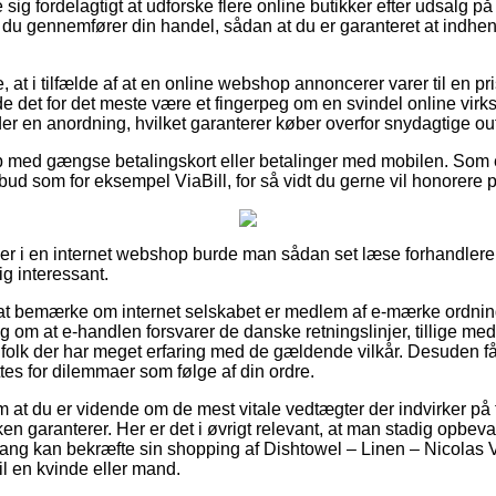
e sig fordelagtigt at udforske flere online butikker efter udsalg p
t du gennemfører din handel, sådan at du er garanteret at indhe
 at i tilfælde af at en online webshop annoncerer varer til en pri
de det for det meste være et fingerpeg om en svindel online virk
er en anordning, hvilket garanterer køber overfor snydagtige outl
øb med gængse betalingskort eller betalinger med mobilen. Som
lbud som for eksempel ViaBill, for så vidt du gerne vil honorere p
ller i en internet webshop burde man sådan set læse forhandleren
g interessant.
 at bemærke om internet selskabet er medlem af e-mærke ordnin
ng om at e-handlen forsvarer de danske retningslinjer, tillige med
agfolk der har meget erfaring med de gældende vilkår. Desuden får 
ttes for dilemmaer som følge af din ordre.
 om at du er vidende om de mest vitale vedtægter der indvirker på 
en garanterer. Her er det i øvrigt relevant, at man stadig opbevar
ng kan bekræfte sin shopping af Dishtowel – Linen – Nicolas 
til en kvinde eller mand.