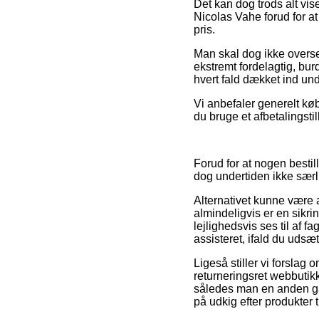
Det kan dog trods alt vis
Nicolas Vahe forud for a
pris.
Man skal dog ikke overse,
ekstremt fordelagtig, bur
hvert fald dækket ind und
Vi anbefaler generelt k
du bruge et afbetalingsti
Forud for at nogen besti
dog undertiden ikke særli
Alternativet kunne være
almindeligvis er en sikri
lejlighedsvis ses til af f
assisteret, ifald du udsæ
Ligeså stiller vi forslag
returneringsret webbutikk
således man en anden ga
på udkig efter produkter 