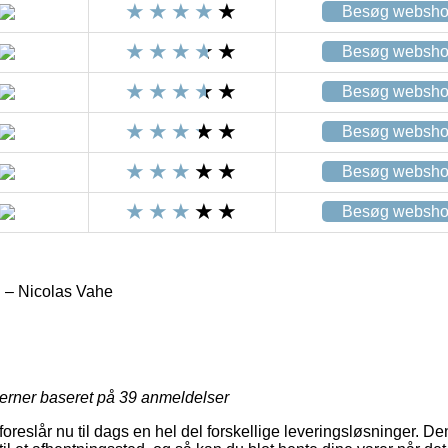
Besøg websh
Besøg websh
Besøg websh
Besøg websh
Besøg websh
Besøg websh
 – Nicolas Vahe
jerner baseret på
39
anmeldelser
s foreslår nu til dags en hel del forskellige leveringsløsninger. D