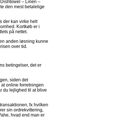
å Dishtowel – Linen –
nte den mest betalelige
s der kan virke helt
somhed. Kortkøb er i
ets på nettet.
 en anden løsning kunne
risen over tid.
s betingelser, det er
gen, siden det
 at online forretningen
du lejlighed til at blive
transaktionen, fx hvilken
er sin ordrekvittering,
Vahe, hvad end man er