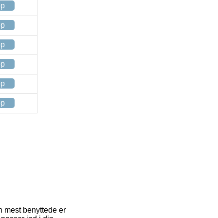
op
op
op
op
op
op
en mest benyttede er