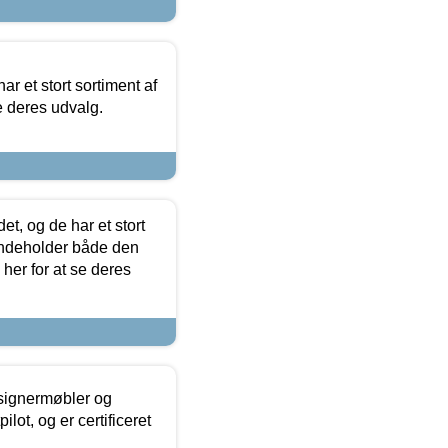
ar et stort sortiment af
e deres udvalg.
t, og de har et stort
 indeholder både den
 her for at se deres
esignermøbler og
lot, og er certificeret