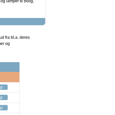
g lamper til bolig,
 fra bl.a. deres
mer og
op
op
op