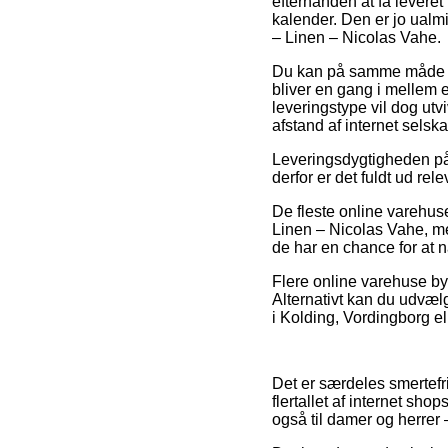
efterhånden at få leveret 
kalender. Den er jo ualmi
– Linen – Nicolas Vahe.
Du kan på samme måde tæn
bliver en gang i mellem
leveringstype vil dog utvi
afstand af internet selska
Leveringsdygtigheden på 
derfor er det fuldt ud re
De fleste online varehus
Linen – Nicolas Vahe, me
de har en chance for at n
Flere online varehuse byd
Alternativt kan du udvælg
i Kolding, Vordingborg ell
Det er særdeles smertefrit
flertallet af internet sho
også til damer og herrer