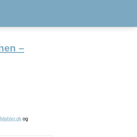
nen –
øbler.dk
og