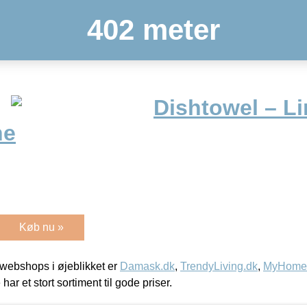
402 meter
Dishtowel – Li
he
Køb nu »
webshops i øjeblikket er
Damask.dk
,
TrendyLiving.dk
,
MyHomeM
 har et stort sortiment til gode priser.