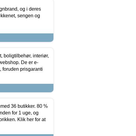
nbrand, og i deres
køkkenet, sengen og
boligtilbehør, interiør,
 webshop. De er e-
 foruden prisgaranti
ed 36 butikker. 80 %
nden for 1 uge, og
ikken. Klik her for at