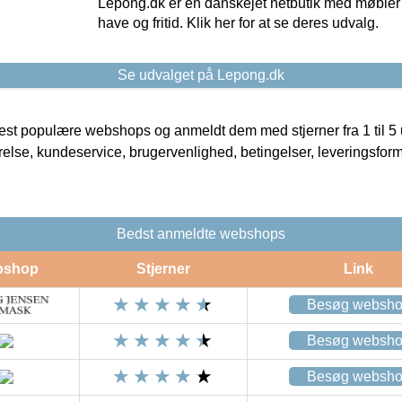
Lepong.dk er en danskejet netbutik med møbler o
have og fritid. Klik her for at se deres udvalg.
Se udvalget på Lepong.dk
t populære webshops og anmeldt dem med stjerner fra 1 til 5 ud
rrelse, kundeservice, brugervenlighed, betingelser, leveringsfor
Bedst anmeldte webshops
bshop
Stjerner
Link
Besøg websh
Besøg websh
Besøg websh