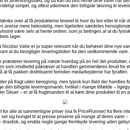
til et afhentningssted, og så kan du blot hente dine varer når det
ndeligt simpel, og oftest ydermere den billigste løsning til leve
ke over at få produkterne leveret til hvor du bor eller til når 
 en anelse mere bekostelig, men ligeledes særdeles hensigtsmæ
vlsomt være selv at hente ordren, som jo betinges af at du fysisk 
bets lager.
Nicolas Vahe er jo super relevant når du behøver dine nye var
levant at du besigtiger leveringstiden for den vedkommende vare.
e præsterer levering på næste hverdag på en hel del produkter,
n som imidlertid påkræver at handlen gemmenføres forud for et 
å at få pakken distribueret forinden medarbejderne har fyraften.
er på fragt uden beregning, men typisk kun ifald der handles for
e den billigste leveringsmanér, hvilket i mange tilfælde – ligeg
er Struer – er at få fragtmanden til at køre dine produkter til en
 for alle at sammenligne priser (via fx PriceRunner) fra flere inte
ps set sig tvunget til at presse priserne på mange af deres varer –
 – drastisk, og endda nogle gange frembyde levering uden gebyr