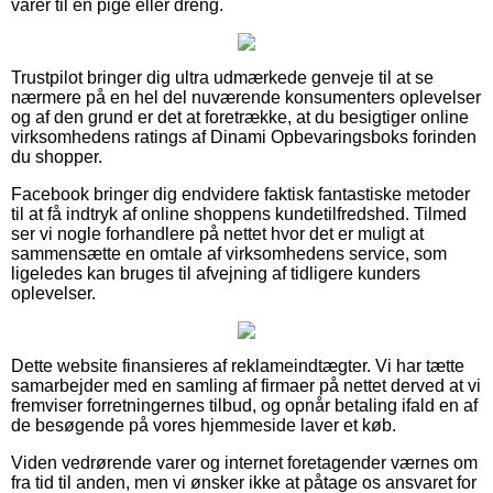
varer til en pige eller dreng.
Trustpilot bringer dig ultra udmærkede genveje til at se
nærmere på en hel del nuværende konsumenters oplevelser
og af den grund er det at foretrække, at du besigtiger online
virksomhedens ratings af Dinami Opbevaringsboks forinden
du shopper.
Facebook bringer dig endvidere faktisk fantastiske metoder
til at få indtryk af online shoppens kundetilfredshed. Tilmed
ser vi nogle forhandlere på nettet hvor det er muligt at
sammensætte en omtale af virksomhedens service, som
ligeledes kan bruges til afvejning af tidligere kunders
oplevelser.
Dette website finansieres af reklameindtægter. Vi har tætte
samarbejder med en samling af firmaer på nettet derved at vi
fremviser forretningernes tilbud, og opnår betaling ifald en af
de besøgende på vores hjemmeside laver et køb.
Viden vedrørende varer og internet foretagender værnes om
fra tid til anden, men vi ønsker ikke at påtage os ansvaret for