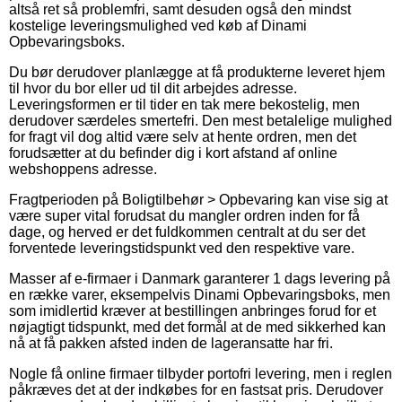
altså ret så problemfri, samt desuden også den mindst
kostelige leveringsmulighed ved køb af Dinami
Opbevaringsboks.
Du bør derudover planlægge at få produkterne leveret hjem
til hvor du bor eller ud til dit arbejdes adresse.
Leveringsformen er til tider en tak mere bekostelig, men
derudover særdeles smertefri. Den mest betalelige mulighed
for fragt vil dog altid være selv at hente ordren, men det
forudsætter at du befinder dig i kort afstand af online
webshoppens adresse.
Fragtperioden på Boligtilbehør > Opbevaring kan vise sig at
være super vital forudsat du mangler ordren inden for få
dage, og herved er det fuldkommen centralt at du ser det
forventede leveringstidspunkt ved den respektive vare.
Masser af e-firmaer i Danmark garanterer 1 dags levering på
en række varer, eksempelvis Dinami Opbevaringsboks, men
som imidlertid kræver at bestillingen anbringes forud for et
nøjagtigt tidspunkt, med det formål at de med sikkerhed kan
nå at få pakken afsted inden de lageransatte har fri.
Nogle få online firmaer tilbyder portofri levering, men i reglen
påkræves det at der indkøbes for en fastsat pris. Derudover