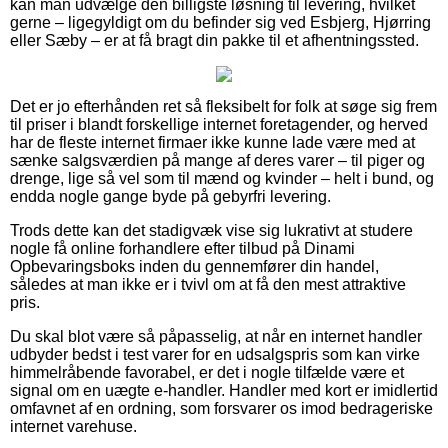
kan man udvælge den billigste løsning til levering, hvilket
gerne – ligegyldigt om du befinder sig ved Esbjerg, Hjørring
eller Sæby – er at få bragt din pakke til et afhentningssted.
Det er jo efterhånden ret så fleksibelt for folk at søge sig frem
til priser i blandt forskellige internet foretagender, og herved
har de fleste internet firmaer ikke kunne lade være med at
sænke salgsværdien på mange af deres varer – til piger og
drenge, lige så vel som til mænd og kvinder – helt i bund, og
endda nogle gange byde på gebyrfri levering.
Trods dette kan det stadigvæk vise sig lukrativt at studere
nogle få online forhandlere efter tilbud på Dinami
Opbevaringsboks inden du gennemfører din handel,
således at man ikke er i tvivl om at få den mest attraktive
pris.
Du skal blot være så påpasselig, at når en internet handler
udbyder bedst i test varer for en udsalgspris som kan virke
himmelråbende favorabel, er det i nogle tilfælde være et
signal om en uægte e-handler. Handler med kort er imidlertid
omfavnet af en ordning, som forsvarer os imod bedrageriske
internet varehuse.