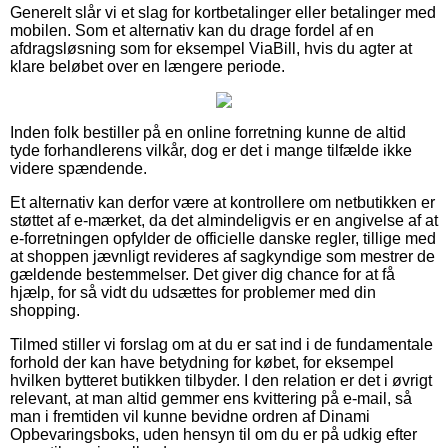
Generelt slår vi et slag for kortbetalinger eller betalinger med
mobilen. Som et alternativ kan du drage fordel af en
afdragsløsning som for eksempel ViaBill, hvis du agter at
klare beløbet over en længere periode.
Inden folk bestiller på en online forretning kunne de altid
tyde forhandlerens vilkår, dog er det i mange tilfælde ikke
videre spændende.
Et alternativ kan derfor være at kontrollere om netbutikken er
støttet af e-mærket, da det almindeligvis er en angivelse af at
e-forretningen opfylder de officielle danske regler, tillige med
at shoppen jævnligt revideres af sagkyndige som mestrer de
gældende bestemmelser. Det giver dig chance for at få
hjælp, for så vidt du udsættes for problemer med din
shopping.
Tilmed stiller vi forslag om at du er sat ind i de fundamentale
forhold der kan have betydning for købet, for eksempel
hvilken bytteret butikken tilbyder. I den relation er det i øvrigt
relevant, at man altid gemmer ens kvittering på e-mail, så
man i fremtiden vil kunne bevidne ordren af Dinami
Opbevaringsboks, uden hensyn til om du er på udkig efter