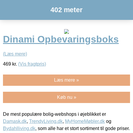
402 meter
Dinami Opbevaringsboks
(Læs mere)
469
kr.
(Vis fragtpris)
Læs mere »
Køb nu »
De mest populære bolig-webshops i øjeblikket er
Damask.dk
,
TrendyLiving.dk
,
MyHomeMøbler.dk
og
Bydahlliving.dk
, som alle har et stort sortiment til gode priser.